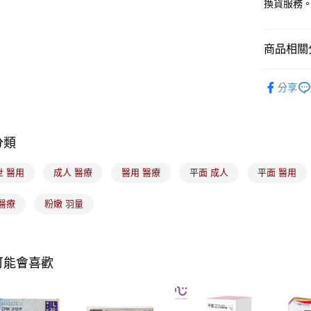
悠遊付
換貨服務
玉山商
台新國
Google Pa
台灣樂
商品相關分
全盈+PAY
醫療器材
大哥付你
分享
相關說明
【大哥付
ATM付款
1.本服務
2.付款方
分類
流程，驗
完成交易
運送方式
3.實際核
世 醫用
成人 醫療
醫用 醫療
平面 成人
平面 醫用
4.訂單成
全家取貨
消。如遇
醫療
粉嫩 羽量
每筆NT$1
無法說明
【繳款方
付款後全
1.分期款
醒簡訊。
每筆NT$1
2.透過簡
可能會喜歡
帳／街口支
7-11取貨
【注意事
每筆NT$1
1.本服務