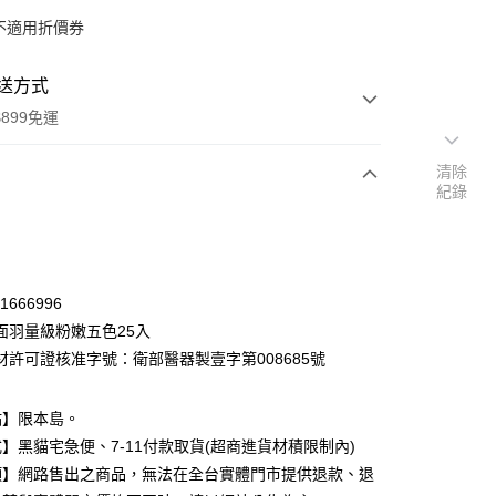
不適用折價券
送方式
899免運
清除
紀錄
次付款
期付款
0 利率 每期
NT$39
21家銀行
81666996
庫商業銀行
第一商業銀行
面羽量級粉嫩五色25入
付款
業銀行
彰化商業銀行
材許可證核准字號：衛部醫器製壹字第008685號
業儲蓄銀行
台北富邦商業銀行
華商業銀行
兆豐國際商業銀行
點】限本島。
小企業銀行
台中商業銀行
台灣）商業銀行
華泰商業銀行
】黑貓宅急便、7-11付款取貨(超商進貨材積限制內)
業銀行
遠東國際商業銀行
項】網路售出之商品，無法在全台實體門市提供退款、退
業銀行
永豐商業銀行