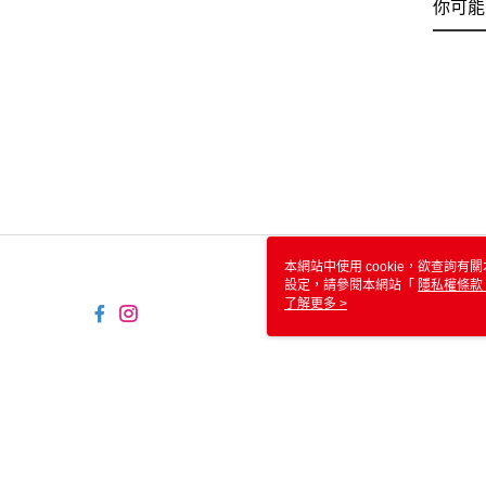
你可能
本網站中使用 cookie，欲查詢有關
設定，請參閱本網站「
隱私權條款
使用 cookie。
了解更多 >