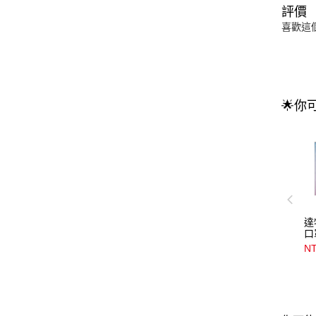
評價
喜歡這
🌟你
達
口
NT