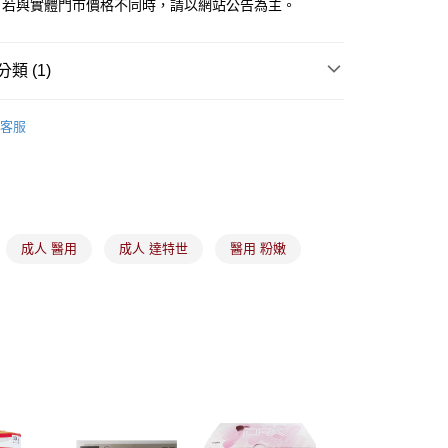
。若與實體門市價格不同時，請以網站公告為主。
業銀行
星展（台灣）商業銀行
際商業銀行
中國信託商業銀行
y
天信用卡公司
類 (1)
衛生用品
分期
客服
你分期使用說明】
由台灣大哥大提供，台灣大哥大用戶可立即使用無須另外申請。
式選擇「大哥付你分期」，訂單成立後會自動跳轉到大哥付的交易
證手機門號後，選擇欲分期的期數、繳款截止日，確認付款後即
。
准額度、可分期數及費用金額請依後續交易確認頁面所載為準。
成人 醫用
成人 達特世
醫用 粉嫩
立30分鐘內，如未前往確認交易或遇審核未通過，訂單將自動取
付款
「轉專審核」未通過狀況，表示未達大哥付你分期系統評分，恕
00，滿NT$899(含以上)免運費
評估內容。
式說明】
家取貨
項不併入電信帳單，「大哥付你分期」於每月結算日後寄送繳費提
00，滿NT$899(含以上)免運費
訊連結打開帳單後，可選擇「超商條碼／台灣大直營門市／銀行轉
付／iPASS MONEY」等通路繳費。
付款
項】
00，滿NT$899(含以上)免運費
係由「台灣大哥大股份有限公司」（以下簡稱本公司）所提供，讓