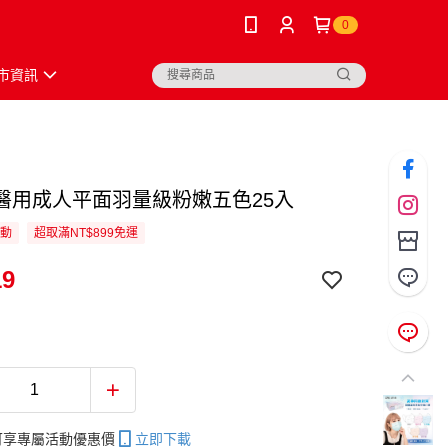
0
市資訊
醫用成人平面羽量級粉嫩五色25入
活動
超取滿NT$899免運
19
帳可享專屬活動優惠價
立即下載