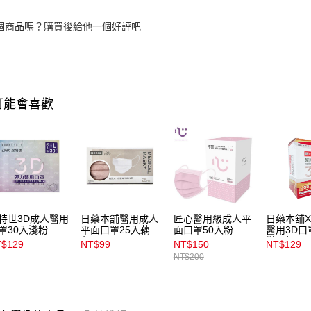
個商品嗎？購買後給他一個好評吧
可能會喜歡
特世3D成人醫用
日藥本舖醫用成人
匠心醫用級成人平
日藥本舖
罩30入淺粉
平面口罩25入藕粉
面口罩50入粉
醫用3D口
色
微柔粉30
$129
NT$99
NT$150
NT$129
NT$200