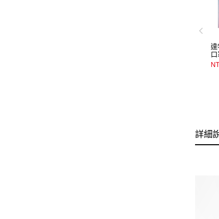
達
口
NT
詳細