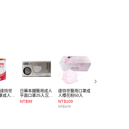
X達特世
日藥本舖醫用成人
達特世醫用口罩成
HelloKitty成人平
罩成人L
平面口罩25入沉穩
人櫻花粉50入
醫療口罩30入_粉
入
灰
色
NT$99
NT$109
NT$119
NT$179
NT$149