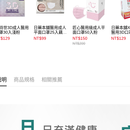
用戶於交
付款後7-1
款買賣價
每筆NT$1
2.基於同
資料（包
宅配
用，由本
特世3D成人醫用
日藥本舖醫用成人
匠心醫用級成人平
日藥本舖
3.完整用
每筆NT$1
罩30入淺粉
平面口罩25入藕粉
面口罩50入粉
醫用3D口
色
微柔粉30
$129
NT$99
NT$150
NT$129
付款後門
NT$200
每筆NT$1
說明
商品規格
相關推薦