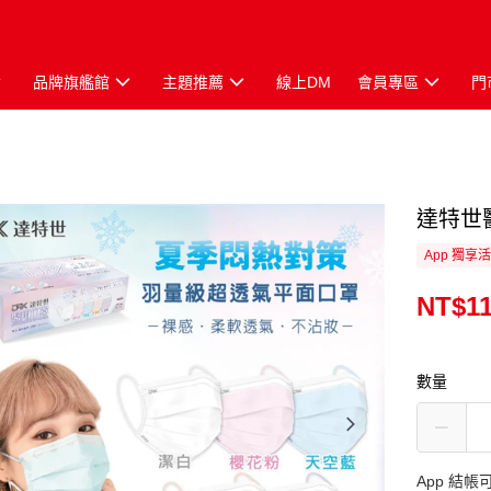
品牌旗艦館
主題推薦
線上DM
會員專區
門
達特世
App 獨享
NT$1
數量
App 結