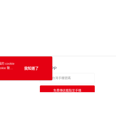
 cookie
kie 聲明
我知道了
官方APP
免費傳送載點至手機
若接到可疑電話，請洽詢165反詐騙專線