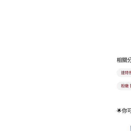
相關
達特
粉嫩 
🌟你