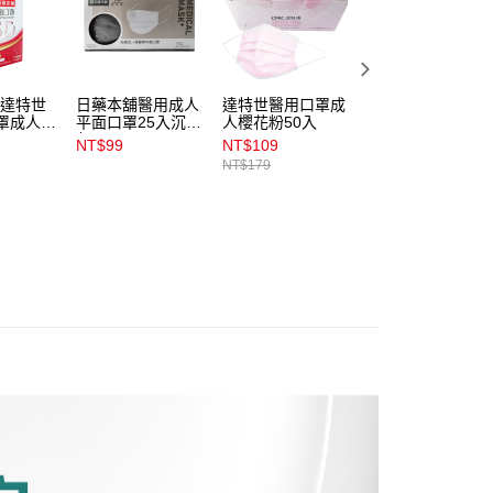
易時，得透過本服務購買商品或服務，並由商店將買賣／分期付
1取貨
金債權讓與本公司後，依約使用本公司帳單繳交帳款。
00，滿NT$899(含以上)免運費
意付款使用「大哥付你分期」之契約關係目的，商店將以您的個人
含姓名、電話或地址）提供予台灣大哥大進項蒐集、處理及利
公司與您本人進行分期帳單所需資料之確認、核對及更正。
X達特世
日藥本舖醫用成人
達特世醫用口罩成
HelloKitty成人平
戶服務條款，請詳閱以下連結：
https://oppay.tw/userRule
00，滿NT$899(含以上)免運費
罩成人L
平面口罩25入沉穩
人櫻花粉50入
醫療口罩30入_粉
入
灰
色
NT$99
NT$109
NT$119
市自取
NT$179
NT$149
00，滿NT$399(含以上)免運費