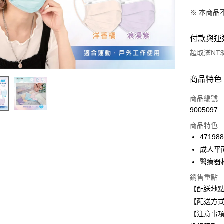
※ 本商品
付款與運
超取滿NT$
付款方式
商品特色
信用卡一
商品編號
9005097
信用卡分
商品特色
3 期 
47198
合作金
成人平
超商取貨
華南商
醫療器
LINE Pay
上海商
銷售重點
國泰世
Apple Pay
【配送地
臺灣中
匯豐（
【配送方式
街口支付
聯邦商
【注意事
元大商