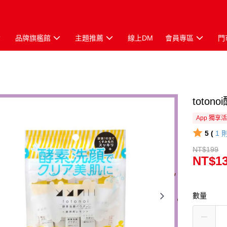
品牌旗艦館
主題推薦
線上DM
會員專區
門
toto
App 獨享
5 (
1
NT$199
NT$1
數量