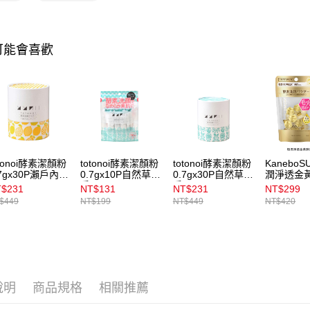
【注意事
每筆NT$1
1.本服務
用戶於交
付款後7-1
可能會喜歡
款買賣價
每筆NT$1
2.基於同
資料（包
宅配
用，由本
3.完整用
每筆NT$1
付款後門
每筆NT$1
otonoi酵素潔顏粉
totonoi酵素潔顏粉
totonoi酵素潔顏粉
KaneboS
國家/地區
.7gx30P瀨戶內檸
0.7gx10P自然草本
0.7gx30P自然草本
潤淨透金
香
香
_15顆
$231
NT$131
NT$231
NT$299
$449
NT$199
NT$449
NT$420
說明
商品規格
相關推薦