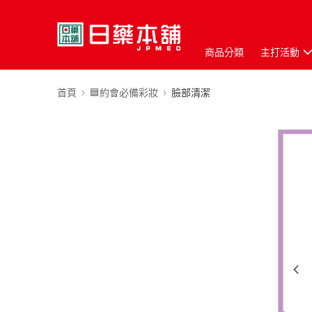
商品分類
主打活動
首頁
🟦約會必備彩妝
臉部清潔