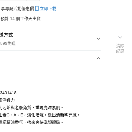
帳可享專屬活動優惠價
立即下載
預計 14 個工作天出貨
送方式
899免運
清除
紀錄
次付款
期付款
0 利率 每期
NT$43
21家銀行
43401418
庫商業銀行
第一商業銀行
素淨透力
付款
業銀行
彰化商業銀行
孔污垢與老廢角質，重現亮澤素肌。
業儲蓄銀行
台北富邦商業銀行
生素C、A、E，淡化暗沉，洗出清新明亮感。
華商業銀行
兆豐國際商業銀行
檸檬精油香氛，帶來爽快洗顏體驗。
小企業銀行
台中商業銀行
台灣）商業銀行
華泰商業銀行