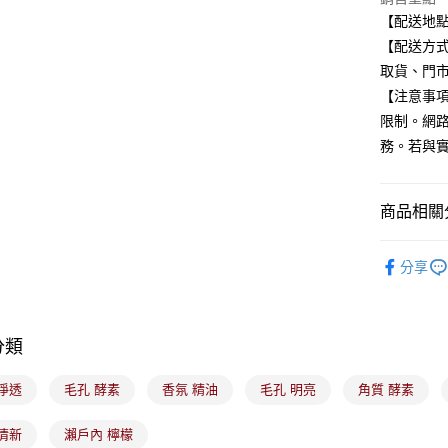
街口支付
聯邦商
【配送地
元大商
悠遊付
【配送方式
玉山商
取貨、門
台新國
Google Pa
【注意事
台灣樂
全盈+PAY
限制。網
務。若與
大哥付你
相關說明
【大哥付
ATM付款
商品相關分
1.本服務
2.付款方
🟦約會必
流程，驗
分享
完成交易
運送方式
🟥日藥獨
3.實際核
4.訂單成
全家取貨
🟥美容保
消。如遇
每筆NT$1
無法說明
分類
【繳款方
付款後全
1.分期款
淨透
毛孔 酵素
香氛 精油
毛孔 明亮
角質 酵素
醒簡訊。
每筆NT$1
2.透過簡
帳／街口支
清新
瀨戶內 檸檬
7-11取貨