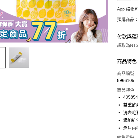
App 結
預購商品：
付款與運
超取滿NT$
付款方式
商品特色
信用卡一
商品編號
8966105
信用卡分
商品特色
3 期 
49585
合作金
雙重酵
超商取貨
華南商
洗去毛
LINE Pay
上海商
添加維
國泰世
瀨戶內
Apple Pay
臺灣中
匯豐（
銷售重點