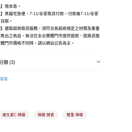
業銀行
遠東國際商業銀行
點】限本島。
業銀行
永豐商業銀行
】黑貓宅急便、7-11/全家取貨付款、付款後7-11/全家
業銀行
星展（台灣）商業銀行
市自取。
際商業銀行
中國信託商業銀行
y
項】選取超商取貨服務，須符合各超商規定之材積及重量
天信用卡公司
路售出之商品，無法在全台實體門市提供退款、退換貨服
實體門市價格不同時，請以網站公告為主。
分期
你分期使用說明】
類 (3)
由台灣大哥大提供，台灣大哥大用戶可立即使用無須另外申請。
式選擇「大哥付你分期」，訂單成立後會自動跳轉到大哥付的交易
備彩妝
臉部清潔
證手機門號後，選擇欲分期的期數、繳款截止日，確認付款後即
客服
。
家品牌
准額度、可分期數及費用金額請依後續交易確認頁面所載為準。
立30分鐘內，如未前往確認交易或遇審核未通過，訂單將自動取
付款
養大賞指定商品77折
「轉專審核」未通過狀況，表示未達大哥付你分期系統評分，恕
00，滿NT$899(含以上)免運費
評估內容。
式說明】
家取貨
項不併入電信帳單，「大哥付你分期」於每月結算日後寄送繳費提
維生素C 檸檬
檸檬 酵素
雙重 檸檬
00，滿NT$899(含以上)免運費
訊連結打開帳單後，可選擇「超商條碼／台灣大直營門市／銀行轉
付／iPASS MONEY」等通路繳費。
付款