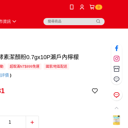
0
市資訊
noi酵素潔顏粉0.7gx10P瀨戶內檸檬
活動
超取滿NT$899免運
國家/地區配送
則評價
)
31