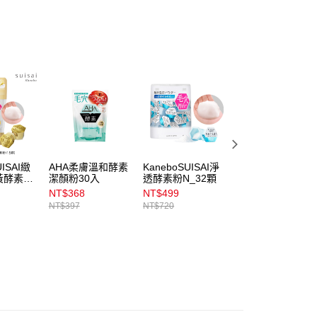
項】
00，滿NT$899(含以上)免運費
係由「台灣大哥大股份有限公司」（以下簡稱本公司）所提供，讓
易時，得透過本服務購買商品或服務，並由商店將買賣／分期付
1取貨
金債權讓與本公司後，依約使用本公司帳單繳交帳款。
00，滿NT$899(含以上)免運費
意付款使用「大哥付你分期」之契約關係目的，商店將以您的個人
含姓名、電話或地址）提供予台灣大哥大進項蒐集、處理及利
公司與您本人進行分期帳單所需資料之確認、核對及更正。
戶服務條款，請詳閱以下連結：
https://oppay.tw/userRule
00，滿NT$899(含以上)免運費
市自取
00，滿NT$399(含以上)免運費
UISAI緻
AHA柔膚溫和酵素
KaneboSUISAI淨
KaneboSUISAI淨
配送
查看運費
黃酵素粉
潔顏粉30入
透酵素粉N_32顆
透酵素粉N_15顆
NT$368
NT$499
NT$249
NT$397
NT$720
NT$350