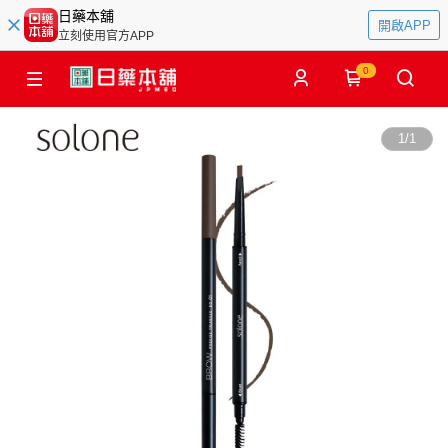
日藥本舖
開啟APP
立刻使用官方APP
0
1
/
1