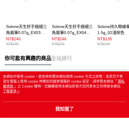
Solone天生好手極細三
Solone天生好手極細三
Solone持久眼線
角眉筆0.07g_EX03淺
角眉筆0.07g_EX04深
1.5g_02淺棕色
栗棕
霧灰
NT$246
NT$246
NT$135
NT$290
NT$290
NT$159
你可能有興趣的商品
全站排行
本網站中使用 cookie，欲查詢有關本網站使用 cookie 方式之詳情，及若您不希
熱門標籤
望在電腦上使用 cookie 時應如何變更電腦的 cookie 設定，請參閱本網站「
隱私
權條款
」之 Cookie 聲明。您繼續使用本網站即表示您同意本公司得按本網站使
用條款之 Cookie 聲明使用 cookie。
了解更多 >
我知道了