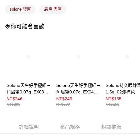
流程，驗證手機門號後，選擇欲分期的期數、繳款截止日，確認付款後即完
運送方式
成交易。
solone 豐厚
眉筆 豐厚
3.實際核准額度、可分期數及費用金額請依後續交易確認頁面所載為準。
全家取貨付款
4.訂單成立30分鐘內，如未前往確認交易或遇審核未通過，訂單將自動取
每筆NT$100，滿NT$899(含以上)免運費
消。如遇「轉專審核」未通過狀況，表示未達大哥付你分期系統評分，恕無
🌟你可能會喜歡
法說明評估內容。
付款後全家取貨
【繳款方式說明】
1.分期款項不併入電信帳單，「大哥付你分期」於每月結算日後寄送繳費提
每筆NT$100，滿NT$899(含以上)免運費
醒簡訊。
2.透過簡訊連結打開帳單後，可選擇「超商條碼／台灣大直營門市／銀行轉
7-11取貨付款
帳／街口支付／iPASS MONEY」等通路繳費。
每筆NT$100，滿NT$899(含以上)免運費
【注意事項】
付款後7-11取貨
1.本服務係由「台灣大哥大股份有限公司」（以下簡稱本公司）所提供，讓
用戶於交易時，得透過本服務購買商品或服務，並由商店將買賣／分期付款
每筆NT$100，滿NT$899(含以上)免運費
Solone天生好手極細三
Solone天生好手極細三
Solone持久眼線
買賣價金債權讓與本公司後，依約使用本公司帳單繳交帳款。
角眉筆0.07g_EX03淺
角眉筆0.07g_EX04深
1.5g_02淺棕色
2.基於同意付款使用「大哥付你分期」之契約關係目的，商店將以您的個人
宅配
栗棕
霧灰
資料（包含姓名、電話或地址）提供予台灣大哥大進項蒐集、處理及利用，
NT$246
NT$246
NT$135
由本公司與您本人進行分期帳單所需資料之確認、核對及更正。
每筆NT$100，滿NT$899(含以上)免運費
NT$290
NT$290
NT$159
3.完整用戶服務條款，請詳閱以下連結：
https://oppay.tw/userRule
付款後門市自取
每筆NT$100，滿NT$399(含以上)免運費
詳細說明
商品規格
相關推薦