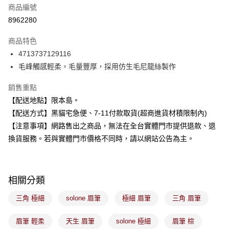
商品編號
信用卡分期付款
8962280
3 期 0 利率 每期
NT$82
21家銀行
商品特色
合作金庫商業銀行
第一商業銀行
超商取貨付款
4713737129116
華南商業銀行
彰化商業銀行
毛峰觸感輕柔，毛量豐厚，採用仿生毛尼龍絲製作
LINE Pay
上海商業儲蓄銀行
台北富邦商業銀行
國泰世華商業銀行
兆豐國際商業銀行
Apple Pay
銷售重點
臺灣中小企業銀行
台中商業銀行
【配送地點】限本島。
匯豐（台灣）商業銀行
華泰商業銀行
街口支付
聯邦商業銀行
遠東國際商業銀行
【配送方式】黑貓宅急便、7-11付款取貨(超商進貨材積限制內)
元大商業銀行
永豐商業銀行
悠遊付
【注意事項】網路售出之商品，無法在全台實體門市提供退款、退
玉山商業銀行
星展（台灣）商業銀行
換貨服務。若與實體門市價格不同時，請以網站公告為主。
台新國際商業銀行
中國信託商業銀行
Google Pay
台灣樂天信用卡公司
全盈+PAY
相關分類
大哥付你分期
相關說明
三角 極細
solone 眉筆
極細 眉筆
三角 眉筆
【大哥付你分期使用說明】
ATM付款
1.本服務由台灣大哥大提供，台灣大哥大用戶可立即使用無須另外申請。
眉筆 輕柔
天生 眉筆
solone 極細
眉筆 棕
2.付款方式選擇「大哥付你分期」，訂單成立後會自動跳轉到大哥付的交易