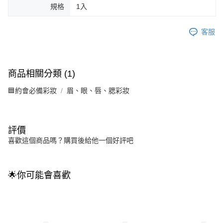
規格
1入
客服
商品相關分類 (1)
🟦約會必備彩妝
眉、眼、唇、腮彩妝
評價
喜歡這個商品嗎？購買後給他一個好評吧
🌟你可能會喜歡