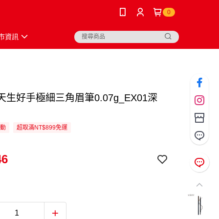
0
市資訊
ne天生好手極細三角眉筆0.07g_EX01深
活動
超取滿NT$899免運
46