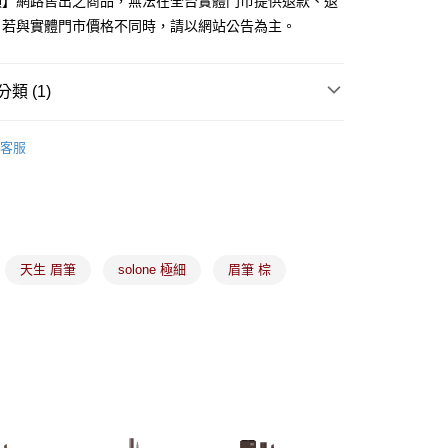
項】網路售出之商品，無法在全台實體門市提供退款、退
業銀行
遠東國際商業銀行
。若與實體門市價格不同時，請以網站公告為主。
業銀行
永豐商業銀行
業銀行
星展（台灣）商業銀行
際商業銀行
中國信託商業銀行
y
類 (1)
天信用卡公司
備彩妝
眉、眼、唇、腮彩妝
客服
分期
你分期使用說明】
由台灣大哥大提供，台灣大哥大用戶可立即使用無須另外申請。
式選擇「大哥付你分期」，訂單成立後會自動跳轉到大哥付的交易
證手機門號後，選擇欲分期的期數、繳款截止日，確認付款後即
天生 眉筆
solone 極細
眉筆 棕
。
准額度、可分期數及費用金額請依後續交易確認頁面所載為準。
立30分鐘內，如未前往確認交易或遇審核未通過，訂單將自動取
付款
「轉專審核」未通過狀況，表示未達大哥付你分期系統評分，恕
00，滿NT$899(含以上)免運費
評估內容。
式說明】
家取貨
項不併入電信帳單，「大哥付你分期」於每月結算日後寄送繳費提
00，滿NT$899(含以上)免運費
訊連結打開帳單後，可選擇「超商條碼／台灣大直營門市／銀行轉
付／iPASS MONEY」等通路繳費。
付款