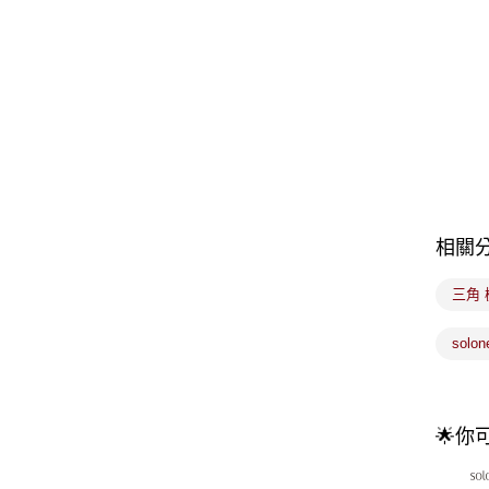
相關
三角 
solo
🌟你