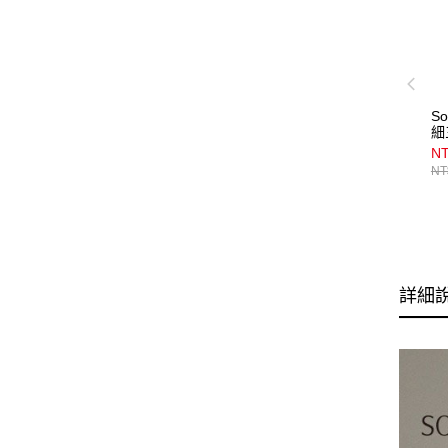
S
細
0
NT
棕
NT
詳細