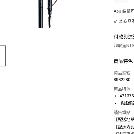
App 結
※ 本商品
付款與運
超取滿NT$
付款方式
商品特色
信用卡一
商品編號
8962280
信用卡分
商品特色
3 期 
471373
合作金
毛峰觸
超商取貨
華南商
銷售重點
LINE Pay
上海商
【配送地
國泰世
Apple Pay
【配送方式
臺灣中
匯豐（