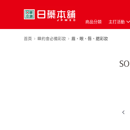
商品分類
主打活動
首頁
🟦約會必備彩妝
眉、眼、唇、腮彩妝