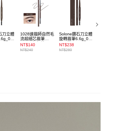
項】
00，滿NT$899(含以上)免運費
係由「台灣大哥大股份有限公司」（以下簡稱本公司）所提供，讓
易時，得透過本服務購買商品或服務，並由商店將買賣／分期付
1取貨
金債權讓與本公司後，依約使用本公司帳單繳交帳款。
00，滿NT$899(含以上)免運費
意付款使用「大哥付你分期」之契約關係目的，商店將以您的個人
含姓名、電話或地址）提供予台灣大哥大進項蒐集、處理及利
鑽石刀立體
1028速描師自然毛
Solone鑽石刀立體
Solone鑽石刀立
公司與您本人進行分期帳單所需資料之確認、核對及更正。
6g_02
流超細芯眉筆
旋轉眉筆6.6g_03
旋轉眉筆6.6g_01
_BR21深褐棕
可可棕
焦糖棕
戶服務條款，請詳閱以下連結：
https://oppay.tw/userRule
00，滿NT$899(含以上)免運費
NT$140
NT$238
NT$238
NT$240
NT$280
NT$280
市自取
00，滿NT$399(含以上)免運費