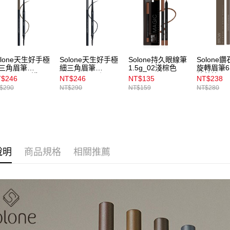
【注意事
每筆NT$1
1.本服務
用戶於交
付款後7-1
款買賣價
每筆NT$1
2.基於同
資料（包
olone天生好手極
Solone天生好手極
Solone持久眼線筆
Solone
宅配
用，由本
三角眉筆
細三角眉筆
1.5g_02淺棕色
旋轉眉筆6.
.07g_EX03淺栗
0.07g_EX04深霧
焙茶棕
3.完整用
每筆NT$1
$246
NT$246
NT$135
NT$238
灰
$290
NT$290
NT$159
NT$280
付款後門
每筆NT$1
說明
商品規格
相關推薦