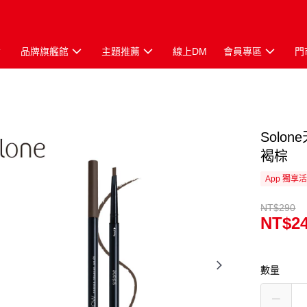
品牌旗艦館
主題推薦
線上DM
會員專區
門
Solo
褐棕
App 獨享
NT$290
NT$2
數量