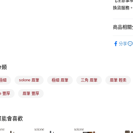
【注意事
街口支付
聯邦商
換貨服務
元大商
悠遊付
玉山商
台新國
Google Pa
商品相關分
台灣樂
全盈+PAY
🟦約會必
分享
大哥付你
相關說明
【大哥付
ATM付款
1.本服務
分類
2.付款方
流程，驗
極細
solone 眉筆
極細 眉筆
三角 眉筆
眉筆 輕柔
完成交易
運送方式
3.實際核
4.訂單成
ne 豐厚
眉筆 豐厚
全家取貨
消。如遇
每筆NT$1
無法說明
【繳款方
付款後全
1.分期款
可能會喜歡
醒簡訊。
每筆NT$1
2.透過簡
帳／街口支
7-11取貨