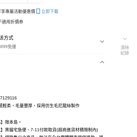
帳可享專屬活動優惠價
立即下載
不適用折價券
送方式
899免運
清除
紀錄
次付款
期付款
0 利率 每期
NT$82
21家銀行
7129116
庫商業銀行
第一商業銀行
感輕柔，毛量豐厚，採用仿生毛尼龍絲製作
付款
業銀行
彰化商業銀行
業儲蓄銀行
台北富邦商業銀行
點】限本島。
華商業銀行
兆豐國際商業銀行
】黑貓宅急便、7-11付款取貨(超商進貨材積限制內)
小企業銀行
台中商業銀行
台灣）商業銀行
華泰商業銀行