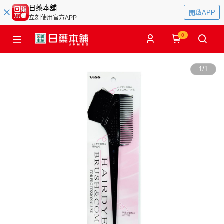
日藥本舖
開啟APP
立刻使用官方APP
0
1
/
1