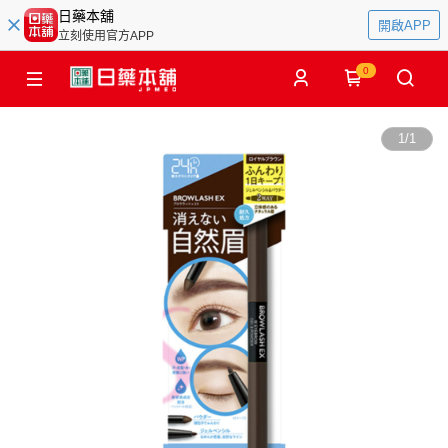
日藥本舖
開啟APP
立刻使用官方APP
0
1
/
1