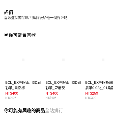
評價
喜歡這個商品嗎？購買後給他一個好評吧
🌟你可能會喜歡
BCL_EX亮眼兩用3D眉
BCL_EX亮眼兩用3D眉
BCL_EX亮眼極
彩筆_自然棕
彩筆_亞麻灰
眉筆0.02g_01柔
NT$400
NT$400
NT$259
NT$405
NT$405
NT$300
你可能有興趣的商品
全站排行