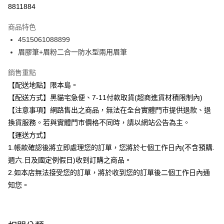
信用卡分期付款
8811884
3 期 0 利率 每期
NT$133
21家銀行
商品特色
合作金庫商業銀行
第一商業銀行
超商取貨付款
4515061088899
華南商業銀行
彰化商業銀行
眉膠筆+眉粉二合一防水型兩用眉筆
LINE Pay
上海商業儲蓄銀行
台北富邦商業銀行
國泰世華商業銀行
兆豐國際商業銀行
Apple Pay
銷售重點
臺灣中小企業銀行
台中商業銀行
【配送地點】限本島。
匯豐（台灣）商業銀行
華泰商業銀行
街口支付
聯邦商業銀行
遠東國際商業銀行
【配送方式】黑貓宅急便、7-11付款取貨(超商進貨材積限制內)
元大商業銀行
永豐商業銀行
悠遊付
【注意事項】網路售出之商品，無法在全台實體門市提供退款、退
玉山商業銀行
星展（台灣）商業銀行
換貨服務。若與實體門市價格不同時，請以網站公告為主。
台新國際商業銀行
中國信託商業銀行
Google Pay
【運送方式】
台灣樂天信用卡公司
全盈+PAY
1.帳款確認後將立即處理您的訂單，您將於七個工作日內(不含預購.
週六.日及國定例假日)收到訂購之商品。
大哥付你分期
2.如本店無法接受您的訂單，將於收到您的訂單後二個工作日內通
相關說明
知您。
【大哥付你分期使用說明】
ATM付款
1.本服務由台灣大哥大提供，台灣大哥大用戶可立即使用無須另外申請。
2.付款方式選擇「大哥付你分期」，訂單成立後會自動跳轉到大哥付的交易
流程，驗證手機門號後，選擇欲分期的期數、繳款截止日，確認付款後即完
運送方式