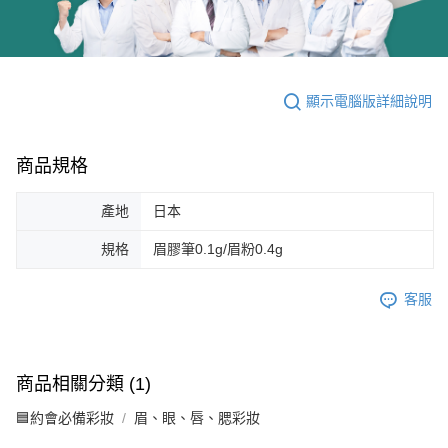
顯示電腦版詳細說明
商品規格
產地
日本
規格
眉膠筆0.1g/眉粉0.4g
客服
商品相關分類 (1)
🟦約會必備彩妝
眉、眼、唇、腮彩妝