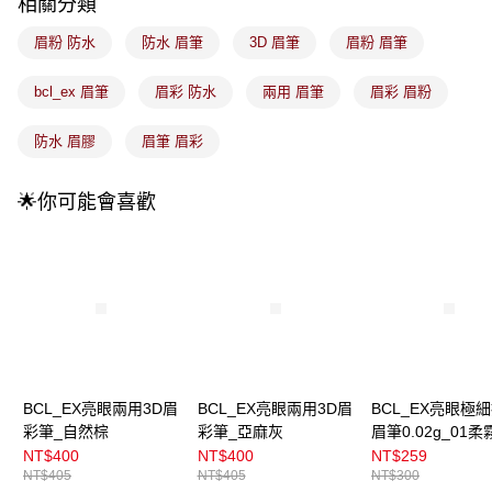
成交易。
相關分類
3.實際核准額度、可分期數及費用金額請依後續交易確認頁面所載為準。
全家取貨付款
4.訂單成立30分鐘內，如未前往確認交易或遇審核未通過，訂單將自動取
眉粉 防水
防水 眉筆
3D 眉筆
眉粉 眉筆
每筆NT$100，滿NT$899(含以上)免運費
消。如遇「轉專審核」未通過狀況，表示未達大哥付你分期系統評分，恕無
法說明評估內容。
bcl_ex 眉筆
眉彩 防水
兩用 眉筆
眉彩 眉粉
付款後全家取貨
【繳款方式說明】
1.分期款項不併入電信帳單，「大哥付你分期」於每月結算日後寄送繳費提
每筆NT$100，滿NT$899(含以上)免運費
醒簡訊。
防水 眉膠
眉筆 眉彩
2.透過簡訊連結打開帳單後，可選擇「超商條碼／台灣大直營門市／銀行轉
7-11取貨付款
帳／街口支付／iPASS MONEY」等通路繳費。
每筆NT$100，滿NT$899(含以上)免運費
🌟你可能會喜歡
【注意事項】
付款後7-11取貨
1.本服務係由「台灣大哥大股份有限公司」（以下簡稱本公司）所提供，讓
用戶於交易時，得透過本服務購買商品或服務，並由商店將買賣／分期付款
每筆NT$100，滿NT$899(含以上)免運費
買賣價金債權讓與本公司後，依約使用本公司帳單繳交帳款。
2.基於同意付款使用「大哥付你分期」之契約關係目的，商店將以您的個人
宅配
資料（包含姓名、電話或地址）提供予台灣大哥大進項蒐集、處理及利用，
由本公司與您本人進行分期帳單所需資料之確認、核對及更正。
每筆NT$100，滿NT$899(含以上)免運費
3.完整用戶服務條款，請詳閱以下連結：
https://oppay.tw/userRule
付款後門市自取
BCL_EX亮眼兩用3D眉
BCL_EX亮眼兩用3D眉
BCL_EX亮眼極
每筆NT$100，滿NT$399(含以上)免運費
彩筆_自然棕
彩筆_亞麻灰
眉筆0.02g_01柔
NT$400
NT$400
NT$259
NT$405
NT$405
NT$300