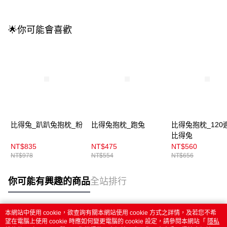
🌟你可能會喜歡
比得兔_趴趴兔抱枕_粉
比得兔抱枕_跑兔
比得兔抱枕_120
比得兔
NT$835
NT$475
NT$560
NT$978
NT$554
NT$656
你可能有興趣的商品
全站排行
本網站中使用 cookie，欲查詢有關本網站使用 cookie 方式之詳情，及若您不希
熱門標籤
望在電腦上使用 cookie 時應如何變更電腦的 cookie 設定，請參閱本網站「
隱私