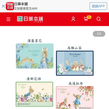
日藥本舖
開啟APP
立刻使用官方APP
0
1
/
1