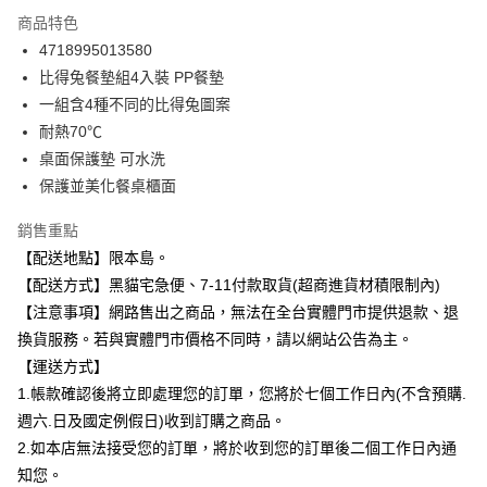
3 期 0 利率 每期
NT$100
21家銀行
商品特色
合作金庫商業銀行
第一商業銀行
超商取貨付款
4718995013580
華南商業銀行
彰化商業銀行
比得兔餐墊組4入裝 PP餐墊
LINE Pay
上海商業儲蓄銀行
台北富邦商業銀行
國泰世華商業銀行
兆豐國際商業銀行
一組含4種不同的比得兔圖案
Apple Pay
臺灣中小企業銀行
台中商業銀行
耐熱70℃
匯豐（台灣）商業銀行
華泰商業銀行
桌面保護墊 可水洗
街口支付
聯邦商業銀行
遠東國際商業銀行
保護並美化餐桌櫃面
元大商業銀行
永豐商業銀行
悠遊付
玉山商業銀行
星展（台灣）商業銀行
銷售重點
台新國際商業銀行
中國信託商業銀行
Google Pay
【配送地點】限本島。
台灣樂天信用卡公司
全盈+PAY
【配送方式】黑貓宅急便、7-11付款取貨(超商進貨材積限制內)
【注意事項】網路售出之商品，無法在全台實體門市提供退款、退
大哥付你分期
換貨服務。若與實體門市價格不同時，請以網站公告為主。
相關說明
【運送方式】
【大哥付你分期使用說明】
ATM付款
1.帳款確認後將立即處理您的訂單，您將於七個工作日內(不含預購.
1.本服務由台灣大哥大提供，台灣大哥大用戶可立即使用無須另外申請。
2.付款方式選擇「大哥付你分期」，訂單成立後會自動跳轉到大哥付的交易
週六.日及國定例假日)收到訂購之商品。
流程，驗證手機門號後，選擇欲分期的期數、繳款截止日，確認付款後即完
運送方式
2.如本店無法接受您的訂單，將於收到您的訂單後二個工作日內通
成交易。
3.實際核准額度、可分期數及費用金額請依後續交易確認頁面所載為準。
知您。
全家取貨付款