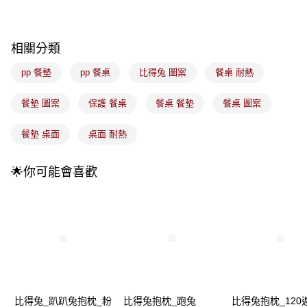
4.訂單成立30分鐘內，如未前往確認交易或遇審核未通過，訂單將自動取
每筆NT$100，滿NT$899(含以上)免運費
消。如遇「轉專審核」未通過狀況，表示未達大哥付你分期系統評分，恕無
法說明評估內容。
付款後全家取貨
【繳款方式說明】
相關分類
1.分期款項不併入電信帳單，「大哥付你分期」於每月結算日後寄送繳費提
每筆NT$100，滿NT$899(含以上)免運費
醒簡訊。
pp 餐墊
pp 餐桌
比得兔 圖案
餐桌 耐熱
2.透過簡訊連結打開帳單後，可選擇「超商條碼／台灣大直營門市／銀行轉
7-11取貨付款
帳／街口支付／iPASS MONEY」等通路繳費。
每筆NT$100，滿NT$899(含以上)免運費
餐墊 圖案
保護 餐桌
餐桌 餐墊
餐桌 圖案
【注意事項】
付款後7-11取貨
1.本服務係由「台灣大哥大股份有限公司」（以下簡稱本公司）所提供，讓
餐墊 桌面
桌面 耐熱
用戶於交易時，得透過本服務購買商品或服務，並由商店將買賣／分期付款
每筆NT$100，滿NT$899(含以上)免運費
買賣價金債權讓與本公司後，依約使用本公司帳單繳交帳款。
2.基於同意付款使用「大哥付你分期」之契約關係目的，商店將以您的個人
宅配
🌟你可能會喜歡
資料（包含姓名、電話或地址）提供予台灣大哥大進項蒐集、處理及利用，
由本公司與您本人進行分期帳單所需資料之確認、核對及更正。
每筆NT$100，滿NT$899(含以上)免運費
3.完整用戶服務條款，請詳閱以下連結：
https://oppay.tw/userRule
付款後門市自取
每筆NT$100，滿NT$399(含以上)免運費
比得兔_趴趴兔抱枕_粉
比得兔抱枕_跑兔
比得兔抱枕_120