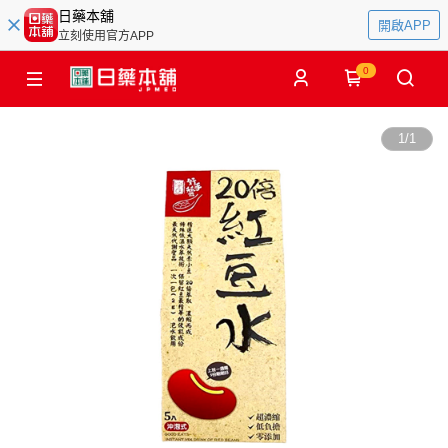
日藥本舖
開啟APP
立刻使用官方APP
0
1
/
1