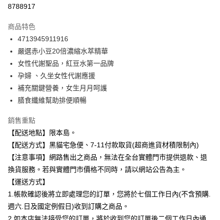
信用卡分期付款
8788917
3 期 0 利率 每期
NT$19
21家銀行
商品特色
合作金庫商業銀行
第一商業銀行
超商取貨付款
4713945911916
華南商業銀行
彰化商業銀行
嚴選赤小豆20倍濃縮水萃精華
LINE Pay
上海商業儲蓄銀行
台北富邦商業銀行
國泰世華商業銀行
兆豐國際商業銀行
女性代謝聖品，紅豆水第一品牌
Apple Pay
臺灣中小企業銀行
台中商業銀行
孕婦 、久坐女性代謝應援
匯豐（台灣）商業銀行
華泰商業銀行
補充關鍵營養，女生月月呵護
街口支付
聯邦商業銀行
遠東國際商業銀行
膳食纖維幫助排便順暢
元大商業銀行
永豐商業銀行
悠遊付
玉山商業銀行
星展（台灣）商業銀行
銷售重點
台新國際商業銀行
中國信託商業銀行
Google Pay
【配送地點】限本島。
台灣樂天信用卡公司
全盈+PAY
【配送方式】黑貓宅急便、7-11付款取貨(超商進貨材積限制內)
【注意事項】網路售出之商品，無法在全台實體門市提供退款、退
大哥付你分期
換貨服務。若與實體門市價格不同時，請以網站公告為主。
相關說明
【運送方式】
【大哥付你分期使用說明】
ATM付款
1.帳款確認後將立即處理您的訂單，您將於七個工作日內(不含預購.
1.本服務由台灣大哥大提供，台灣大哥大用戶可立即使用無須另外申請。
2.付款方式選擇「大哥付你分期」，訂單成立後會自動跳轉到大哥付的交易
週六.日及國定例假日)收到訂購之商品。
流程，驗證手機門號後，選擇欲分期的期數、繳款截止日，確認付款後即完
運送方式
2.如本店無法接受您的訂單，將於收到您的訂單後二個工作日內通