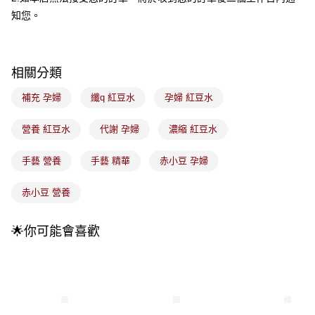
成交易。
3.實際核准額度、可分期數及費用金額請依後續交易確認頁面所載為準。
知您。
全家取貨付款
4.訂單成立30分鐘內，如未前往確認交易或遇審核未通過，訂單將自動取
每筆NT$100，滿NT$899(含以上)免運費
消。如遇「轉專審核」未通過狀況，表示未達大哥付你分期系統評分，恕無
法說明評估內容。
付款後全家取貨
【繳款方式說明】
相關分類
1.分期款項不併入電信帳單，「大哥付你分期」於每月結算日後寄送繳費提
每筆NT$100，滿NT$899(含以上)免運費
醒簡訊。
補充 孕婦
纖q 紅豆水
孕婦 紅豆水
2.透過簡訊連結打開帳單後，可選擇「超商條碼／台灣大直營門市／銀行轉
7-11取貨付款
帳／街口支付／iPASS MONEY」等通路繳費。
每筆NT$100，滿NT$899(含以上)免運費
營養 紅豆水
代謝 孕婦
濃縮 紅豆水
【注意事項】
付款後7-11取貨
1.本服務係由「台灣大哥大股份有限公司」（以下簡稱本公司）所提供，讓
手藝 營養
手藝 精華
赤小豆 孕婦
用戶於交易時，得透過本服務購買商品或服務，並由商店將買賣／分期付款
每筆NT$100，滿NT$899(含以上)免運費
買賣價金債權讓與本公司後，依約使用本公司帳單繳交帳款。
2.基於同意付款使用「大哥付你分期」之契約關係目的，商店將以您的個人
赤小豆 營養
宅配
資料（包含姓名、電話或地址）提供予台灣大哥大進項蒐集、處理及利用，
由本公司與您本人進行分期帳單所需資料之確認、核對及更正。
每筆NT$100，滿NT$899(含以上)免運費
3.完整用戶服務條款，請詳閱以下連結：
https://oppay.tw/userRule
🌟你可能會喜歡
付款後門市自取
每筆NT$100，滿NT$399(含以上)免運費