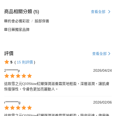
商品相關分類 (5)
查看全部
🟦約會必備彩妝
臉部保養
🟥日藥獨家品牌
評價
查看全部
5
(
15
則評價
)
2*********p
2026/04/24
這款雪之元Q10Shine紅耀彈潤滋養霜質地輕盈，深層滋潤，讓肌膚
恢復彈性，令膚色更加亮麗動人。
r**********g
2026/02/06
這款雪之元Q10Shine紅耀彈潤滋養霜質地輕盈，吸收迅速，使用後