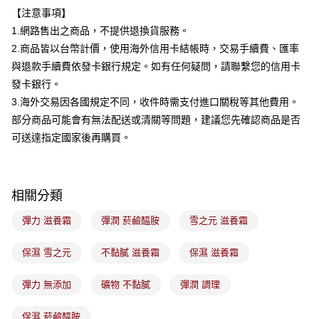
流程，驗證手機門號後，選擇欲分期的期數、繳款截止日，確認付款後即完
運送方式
【注意事項】
成交易。
3.實際核准額度、可分期數及費用金額請依後續交易確認頁面所載為準。
1.網路售出之商品，不提供退換貨服務。
全家取貨付款
4.訂單成立30分鐘內，如未前往確認交易或遇審核未通過，訂單將自動取
2.商品皆以台幣計價，使用海外信用卡結帳時，交易手續費、匯率
每筆NT$100，滿NT$899(含以上)免運費
消。如遇「轉專審核」未通過狀況，表示未達大哥付你分期系統評分，恕無
與退款手續費依發卡銀行規定。如有任何疑問，請聯繫您的信用卡
法說明評估內容。
付款後全家取貨
【繳款方式說明】
發卡銀行。
1.分期款項不併入電信帳單，「大哥付你分期」於每月結算日後寄送繳費提
每筆NT$100，滿NT$899(含以上)免運費
3.海外交易因各國規定不同，收件時需支付進口關稅等其他費用。
醒簡訊。
2.透過簡訊連結打開帳單後，可選擇「超商條碼／台灣大直營門市／銀行轉
部分商品可能會有無法配送或清關等問題，建議您先確認商品是否
7-11取貨付款
帳／街口支付／iPASS MONEY」等通路繳費。
可送達指定國家後再購買。
每筆NT$100，滿NT$899(含以上)免運費
【注意事項】
付款後7-11取貨
1.本服務係由「台灣大哥大股份有限公司」（以下簡稱本公司）所提供，讓
用戶於交易時，得透過本服務購買商品或服務，並由商店將買賣／分期付款
每筆NT$100，滿NT$899(含以上)免運費
相關分類
買賣價金債權讓與本公司後，依約使用本公司帳單繳交帳款。
2.基於同意付款使用「大哥付你分期」之契約關係目的，商店將以您的個人
宅配
資料（包含姓名、電話或地址）提供予台灣大哥大進項蒐集、處理及利用，
彈力 滋養霜
彈潤 菸鹼醯胺
雪之元 滋養霜
由本公司與您本人進行分期帳單所需資料之確認、核對及更正。
每筆NT$100，滿NT$899(含以上)免運費
3.完整用戶服務條款，請詳閱以下連結：
https://oppay.tw/userRule
保濕 雪之元
不黏膩 滋養霜
保濕 滋養霜
付款後門市自取
每筆NT$100，滿NT$399(含以上)免運費
彈力 無添加
礦物 不黏膩
彈潤 調理
國家/地區配送
查看運費
保濕 菸鹼醯胺