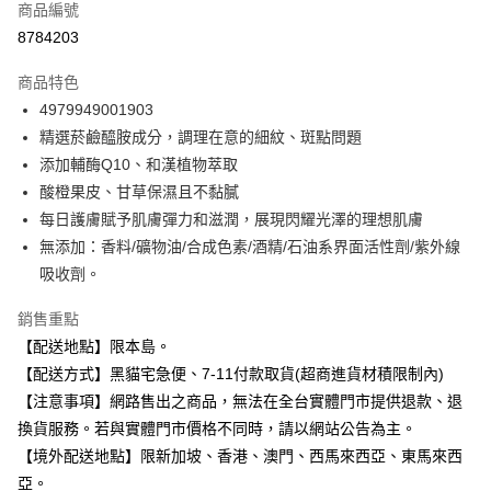
商品編號
信用卡分期付款
8784203
3 期 0 利率 每期
NT$260
21家銀行
商品特色
合作金庫商業銀行
第一商業銀行
超商取貨付款
4979949001903
華南商業銀行
彰化商業銀行
精選菸鹼醯胺成分，調理在意的細紋、斑點問題
LINE Pay
上海商業儲蓄銀行
台北富邦商業銀行
國泰世華商業銀行
兆豐國際商業銀行
添加輔酶Q10、和漢植物萃取
Apple Pay
臺灣中小企業銀行
台中商業銀行
酸橙果皮、甘草保濕且不黏膩
匯豐（台灣）商業銀行
華泰商業銀行
每日護膚賦予肌膚彈力和滋潤，展現閃耀光澤的理想肌膚
街口支付
聯邦商業銀行
遠東國際商業銀行
無添加：香料/礦物油/合成色素/酒精/石油系界面活性劑/紫外線
元大商業銀行
永豐商業銀行
悠遊付
吸收劑。
玉山商業銀行
星展（台灣）商業銀行
台新國際商業銀行
中國信託商業銀行
Google Pay
銷售重點
台灣樂天信用卡公司
全盈+PAY
【配送地點】限本島。
【配送方式】黑貓宅急便、7-11付款取貨(超商進貨材積限制內)
大哥付你分期
【注意事項】網路售出之商品，無法在全台實體門市提供退款、退
相關說明
換貨服務。若與實體門市價格不同時，請以網站公告為主。
【大哥付你分期使用說明】
ATM付款
【境外配送地點】限新加坡、香港、澳門、西馬來西亞、東馬來西
1.本服務由台灣大哥大提供，台灣大哥大用戶可立即使用無須另外申請。
2.付款方式選擇「大哥付你分期」，訂單成立後會自動跳轉到大哥付的交易
亞。