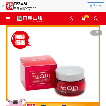
日藥本舖
開啟APP
立刻使用官方APP
0
1
/
6