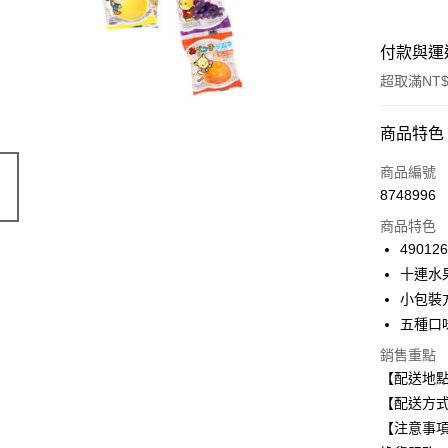
付款與運
超取滿NT$
付款方式
商品特色
信用卡一
商品編號
8748996
信用卡分
商品特色
3 期 
49012
合作金
十連水
超商取貨
華南商
小包裝
LINE Pay
上海商
五種口
國泰世
Apple Pay
銷售重點
臺灣中
匯豐（
【配送地
街口支付
聯邦商
【配送方式
元大商
悠遊付
【注意事
玉山商