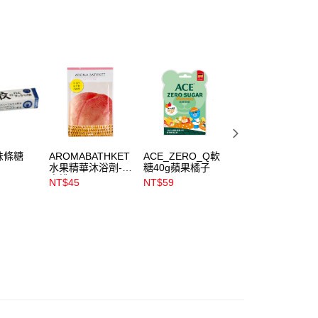
金債權讓與本公司後，依約使用本公司帳單繳交帳款。
00，滿NT$899(含以上)免運費
意付款使用「大哥付你分期」之契約關係目的，商店將以您的個人
含姓名、電話或地址）提供予台灣大哥大進項蒐集、處理及利
公司與您本人進行分期帳單所需資料之確認、核對及更正。
戶服務條款，請詳閱以下連結：
https://oppay.tw/userRule
00，滿NT$899(含以上)免運費
市自取
00，滿NT$399(含以上)免運費
味條糖
AROMABATHKET
ACE_ZERO_Q軟
ACE斑斑水果條
水果精華沐浴劑-水
糖40g蘋果橘子
32g_黑醋栗X奇亞
蜜桃25g
籽
NT$45
NT$59
NT$59