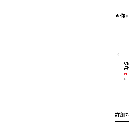
🌟你
C
果
水
N
NT
詳細