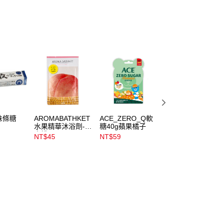
味條糖
AROMABATHKET
ACE_ZERO_Q軟
ACE斑斑水果條
水果精華沐浴劑-水
糖40g蘋果橘子
32g_黑醋栗X奇亞
蜜桃25g
籽
NT$45
NT$59
NT$59