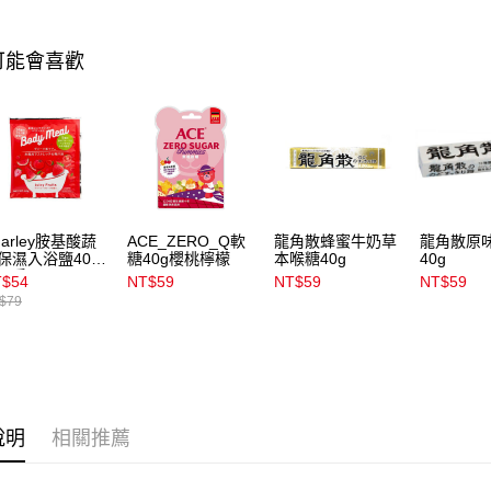
款買賣價
每筆NT$1
2.基於同
資料（包
可能會喜歡
宅配
用，由本
3.完整用
每筆NT$1
付款後門
每筆NT$1
harley胺基酸蔬
ACE_ZERO_Q軟
龍角散蜂蜜牛奶草
龍角散原
保濕入浴鹽40g
糖40g櫻桃檸檬
本喉糖40g
40g
果香
T$54
NT$59
NT$59
NT$59
$79
說明
相關推薦