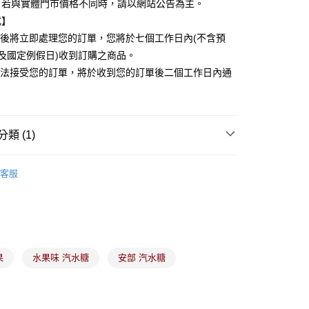
。若與實體門市價格不同時，請以網站公告為主。
際商業銀行
中國信託商業銀行
y
式】
天信用卡公司
認後將立即處理您的訂單，您將於七個工作日內(不含預
日及國定例假日)收到訂購之商品。
分期
無法接受您的訂單，將於收到您的訂單後二個工作日內通
你分期使用說明】
由台灣大哥大提供，台灣大哥大用戶可立即使用無須另外申請。
式選擇「大哥付你分期」，訂單成立後會自動跳轉到大哥付的交易
證手機門號後，選擇欲分期的期數、繳款截止日，確認付款後即
類 (1)
。
准額度、可分期數及費用金額請依後續交易確認頁面所載為準。
糖果
立30分鐘內，如未前往確認交易或遇審核未通過，訂單將自動取
付款
客服
「轉專審核」未通過狀況，表示未達大哥付你分期系統評分，恕
00，滿NT$899(含以上)免運費
評估內容。
式說明】
家取貨
項不併入電信帳單，「大哥付你分期」於每月結算日後寄送繳費提
00，滿NT$899(含以上)免運費
訊連結打開帳單後，可選擇「超商條碼／台灣大直營門市／銀行轉
付／iPASS MONEY」等通路繳費。
果
水果味 汽水糖
安部 汽水糖
付款
項】
00，滿NT$899(含以上)免運費
係由「台灣大哥大股份有限公司」（以下簡稱本公司）所提供，讓
易時，得透過本服務購買商品或服務，並由商店將買賣／分期付
1取貨