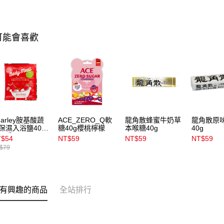
可能會喜歡
harley胺基酸蔬
ACE_ZERO_Q軟
龍角散蜂蜜牛奶草
龍角散原
保濕入浴鹽40g
糖40g櫻桃檸檬
本喉糖40g
40g
果香
T$54
NT$59
NT$59
NT$59
$79
有興趣的商品
全站排行