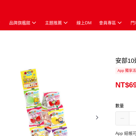
品牌旗艦館
主題推薦
線上DM
會員專區
門
安部10
App 獨享
NT$6
數量
App 結