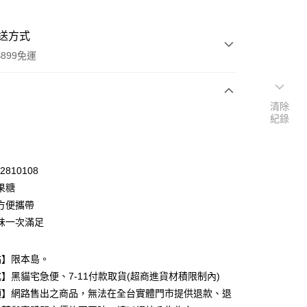
送方式
899免運
清除
次付款
紀錄
期付款
0 利率 每期
NT$23
21家銀行
62810108
庫商業銀行
第一商業銀行
果糖
付款
業銀行
彰化商業銀行
方便攜帶
業儲蓄銀行
台北富邦商業銀行
味一次滿足
華商業銀行
兆豐國際商業銀行
小企業銀行
台中商業銀行
台灣）商業銀行
華泰商業銀行
點】限本島。
業銀行
遠東國際商業銀行
】黑貓宅急便、7-11付款取貨(超商進貨材積限制內)
業銀行
永豐商業銀行
項】網路售出之商品，無法在全台實體門市提供退款、退
業銀行
星展（台灣）商業銀行