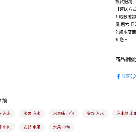
換貨服務
台新國
Google Pa
【運送方
台灣樂
全盈+PAY
1.帳款確
購.週六.
大哥付你
2.如本店
相關說明
知您。
【大哥付
ATM付款
1.本服務
2.付款方
流程，驗
商品相關分
完成交易
運送方式
3.實際核
食品/飲料
4.訂單成
全家取貨
分享
消。如遇
每筆NT$1
無法說明
【繳款方
付款後全
1.分期款
分類
醒簡訊。
每筆NT$1
2.透過簡
帳／街口支
味 汽水
水果 汽水
水果味 小包
安部 汽水
汽水糖 水
7-11取貨
【注意事
每筆NT$1
糖 小包
安部 水果
水果 小包
1.本服務
用戶於交
付款後7-1