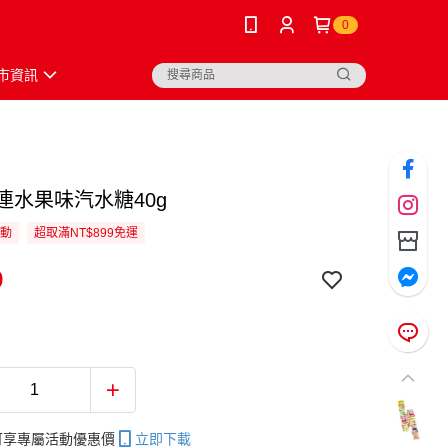
0
市資訊
連水果味汽水糖40g
活動
超取滿NT$899免運
9
帳可享專屬活動優惠價
立即下載