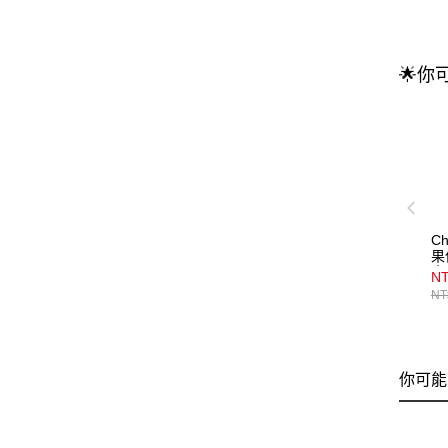
🌟你
C
果
水
N
NT
你可能