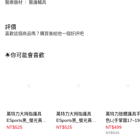
醫療器材
醫護輔具
評價
喜歡這個商品嗎？購買後給他一個好評吧
🌟你可能會喜歡
萬特力大拇指護具
萬特力大拇指護具
萬特力肢體護具
ESports黑_螢光黃
ESports黑_螢光黃
色L(手掌圍17~19
M_L(手掌圍19~21cm)
S_M(手掌圍17~19cm)
NT$525
NT$525
NT$499
NT$525