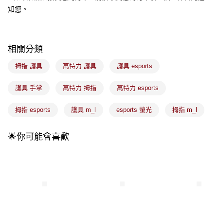
運送方式
成交易。
知您。
3.實際核准額度、可分期數及費用金額請依後續交易確認頁面所載為準。
全家取貨付款
4.訂單成立30分鐘內，如未前往確認交易或遇審核未通過，訂單將自動取
每筆NT$100，滿NT$899(含以上)免運費
消。如遇「轉專審核」未通過狀況，表示未達大哥付你分期系統評分，恕無
法說明評估內容。
相關分類
付款後全家取貨
【繳款方式說明】
1.分期款項不併入電信帳單，「大哥付你分期」於每月結算日後寄送繳費提
每筆NT$100，滿NT$899(含以上)免運費
拇指 護具
萬特力 護具
護具 esports
醒簡訊。
2.透過簡訊連結打開帳單後，可選擇「超商條碼／台灣大直營門市／銀行轉
7-11取貨付款
帳／街口支付／iPASS MONEY」等通路繳費。
護具 手掌
萬特力 拇指
萬特力 esports
每筆NT$100，滿NT$899(含以上)免運費
【注意事項】
拇指 esports
護具 m_l
esports 螢光
拇指 m_l
付款後7-11取貨
1.本服務係由「台灣大哥大股份有限公司」（以下簡稱本公司）所提供，讓
用戶於交易時，得透過本服務購買商品或服務，並由商店將買賣／分期付款
每筆NT$100，滿NT$899(含以上)免運費
買賣價金債權讓與本公司後，依約使用本公司帳單繳交帳款。
🌟你可能會喜歡
2.基於同意付款使用「大哥付你分期」之契約關係目的，商店將以您的個人
宅配
資料（包含姓名、電話或地址）提供予台灣大哥大進項蒐集、處理及利用，
由本公司與您本人進行分期帳單所需資料之確認、核對及更正。
每筆NT$100，滿NT$899(含以上)免運費
3.完整用戶服務條款，請詳閱以下連結：
https://oppay.tw/userRule
付款後門市自取
每筆NT$100，滿NT$399(含以上)免運費