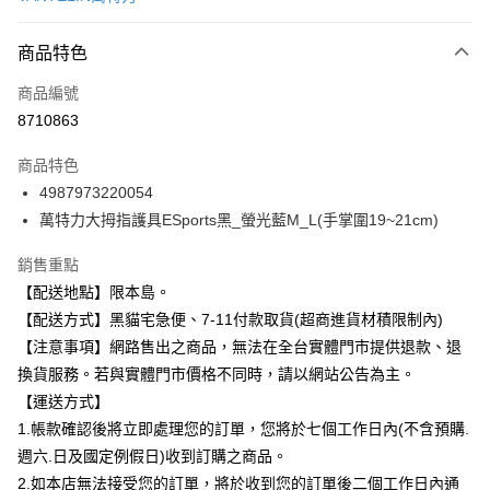
信用卡分期付款
3 期 0 利率 每期
NT$175
21家銀行
商品特色
合作金庫商業銀行
第一商業銀行
超商取貨付款
商品編號
華南商業銀行
彰化商業銀行
8710863
LINE Pay
上海商業儲蓄銀行
台北富邦商業銀行
國泰世華商業銀行
兆豐國際商業銀行
商品特色
Apple Pay
臺灣中小企業銀行
台中商業銀行
4987973220054
匯豐（台灣）商業銀行
華泰商業銀行
街口支付
萬特力大拇指護具ESports黑_螢光藍M_L(手掌圍19~21cm)
聯邦商業銀行
遠東國際商業銀行
元大商業銀行
永豐商業銀行
悠遊付
銷售重點
玉山商業銀行
星展（台灣）商業銀行
台新國際商業銀行
中國信託商業銀行
Google Pay
【配送地點】限本島。
台灣樂天信用卡公司
【配送方式】黑貓宅急便、7-11付款取貨(超商進貨材積限制內)
全盈+PAY
【注意事項】網路售出之商品，無法在全台實體門市提供退款、退
大哥付你分期
換貨服務。若與實體門市價格不同時，請以網站公告為主。
相關說明
【運送方式】
【大哥付你分期使用說明】
1.帳款確認後將立即處理您的訂單，您將於七個工作日內(不含預購.
ATM付款
1.本服務由台灣大哥大提供，台灣大哥大用戶可立即使用無須另外申請。
週六.日及國定例假日)收到訂購之商品。
2.付款方式選擇「大哥付你分期」，訂單成立後會自動跳轉到大哥付的交易
2.如本店無法接受您的訂單，將於收到您的訂單後二個工作日內通
流程，驗證手機門號後，選擇欲分期的期數、繳款截止日，確認付款後即完