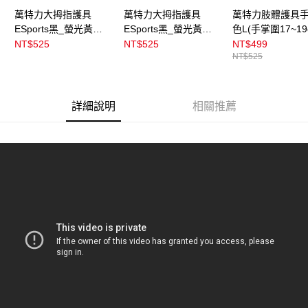
萬特力大拇指護具
萬特力大拇指護具
萬特力肢體護具
ESports黑_螢光黃
ESports黑_螢光黃
色L(手掌圍17~19
M_L(手掌圍19~21cm)
S_M(手掌圍17~19cm)
NT$525
NT$525
NT$499
NT$525
詳細說明
相關推薦