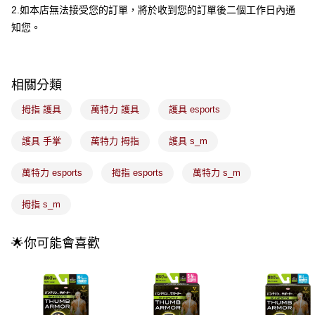
2.如本店無法接受您的訂單，將於收到您的訂單後二個工作日內通
流程，驗證手機門號後，選擇欲分期的期數、繳款截止日，確認付款後即完
運送方式
成交易。
知您。
3.實際核准額度、可分期數及費用金額請依後續交易確認頁面所載為準。
全家取貨付款
4.訂單成立30分鐘內，如未前往確認交易或遇審核未通過，訂單將自動取
每筆NT$100，滿NT$899(含以上)免運費
消。如遇「轉專審核」未通過狀況，表示未達大哥付你分期系統評分，恕無
法說明評估內容。
相關分類
付款後全家取貨
【繳款方式說明】
1.分期款項不併入電信帳單，「大哥付你分期」於每月結算日後寄送繳費提
每筆NT$100，滿NT$899(含以上)免運費
拇指 護具
萬特力 護具
護具 esports
醒簡訊。
2.透過簡訊連結打開帳單後，可選擇「超商條碼／台灣大直營門市／銀行轉
7-11取貨付款
帳／街口支付／iPASS MONEY」等通路繳費。
護具 手掌
萬特力 拇指
護具 s_m
每筆NT$100，滿NT$899(含以上)免運費
【注意事項】
萬特力 esports
拇指 esports
萬特力 s_m
付款後7-11取貨
1.本服務係由「台灣大哥大股份有限公司」（以下簡稱本公司）所提供，讓
用戶於交易時，得透過本服務購買商品或服務，並由商店將買賣／分期付款
每筆NT$100，滿NT$899(含以上)免運費
買賣價金債權讓與本公司後，依約使用本公司帳單繳交帳款。
拇指 s_m
2.基於同意付款使用「大哥付你分期」之契約關係目的，商店將以您的個人
宅配
資料（包含姓名、電話或地址）提供予台灣大哥大進項蒐集、處理及利用，
由本公司與您本人進行分期帳單所需資料之確認、核對及更正。
每筆NT$100，滿NT$899(含以上)免運費
🌟你可能會喜歡
3.完整用戶服務條款，請詳閱以下連結：
https://oppay.tw/userRule
付款後門市自取
每筆NT$100，滿NT$399(含以上)免運費