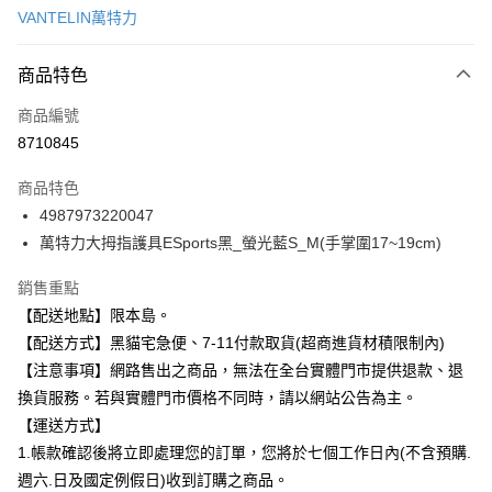
VANTELIN萬特力
信用卡分期付款
3 期 0 利率 每期
NT$175
21家銀行
商品特色
合作金庫商業銀行
第一商業銀行
超商取貨付款
商品編號
華南商業銀行
彰化商業銀行
8710845
LINE Pay
上海商業儲蓄銀行
台北富邦商業銀行
國泰世華商業銀行
兆豐國際商業銀行
商品特色
Apple Pay
臺灣中小企業銀行
台中商業銀行
4987973220047
匯豐（台灣）商業銀行
華泰商業銀行
街口支付
萬特力大拇指護具ESports黑_螢光藍S_M(手掌圍17~19cm)
聯邦商業銀行
遠東國際商業銀行
元大商業銀行
永豐商業銀行
悠遊付
銷售重點
玉山商業銀行
星展（台灣）商業銀行
台新國際商業銀行
中國信託商業銀行
Google Pay
【配送地點】限本島。
台灣樂天信用卡公司
【配送方式】黑貓宅急便、7-11付款取貨(超商進貨材積限制內)
全盈+PAY
【注意事項】網路售出之商品，無法在全台實體門市提供退款、退
大哥付你分期
換貨服務。若與實體門市價格不同時，請以網站公告為主。
相關說明
【運送方式】
【大哥付你分期使用說明】
1.帳款確認後將立即處理您的訂單，您將於七個工作日內(不含預購.
ATM付款
1.本服務由台灣大哥大提供，台灣大哥大用戶可立即使用無須另外申請。
週六.日及國定例假日)收到訂購之商品。
2.付款方式選擇「大哥付你分期」，訂單成立後會自動跳轉到大哥付的交易