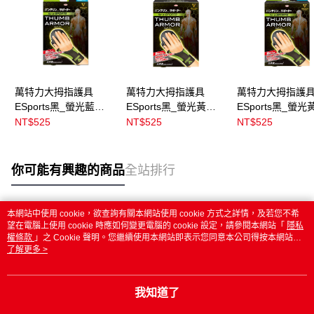
萬特力大拇指護具
萬特力大拇指護具
萬特力大拇指護
ESports黑_螢光藍
ESports黑_螢光黃
ESports黑_螢光
M_L(手掌圍19~21cm)
S_M(手掌圍17~19cm)
M_L(手掌圍19~2
NT$525
NT$525
NT$525
你可能有興趣的商品
全站排行
本網站中使用 cookie，欲查詢有關本網站使用 cookie 方式之詳情，及若您不希
熱門標籤
望在電腦上使用 cookie 時應如何變更電腦的 cookie 設定，請參閱本網站「
隱私
權條款
」之 Cookie 聲明。您繼續使用本網站即表示您同意本公司得按本網站使
用條款之 Cookie 聲明使用 cookie。
了解更多 >
我知道了