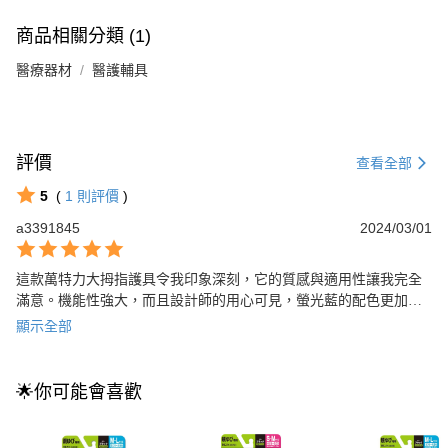
商品相關分類 (1)
醫療器材
醫護輔具
評價
查看全部
5
(
1
則評價
)
a3391845
2024/03/01
這款萬特力大拇指護具令我印象深刻，它的質感與適用性讓我完全
滿意。機能性強大，而且設計師的用心可見，螢光藍的配色更加增
添時尚感。是一個值得推薦的商品!
顯示全部
🌟你可能會喜歡