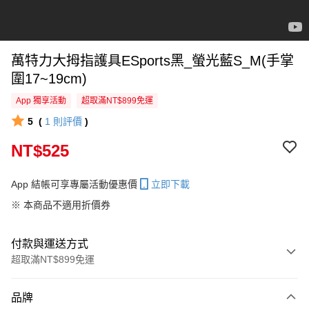
萬特力大拇指護具ESports黑_螢光藍S_M(手掌
圍17~19cm)
App 獨享活動
超取滿NT$899免運
5
(
1
則評價
)
NT$525
App 結帳可享專屬活動優惠價
立即下載
※ 本商品不適用折價券
付款與運送方式
超取滿NT$899免運
付款方式
品牌
信用卡一次付款