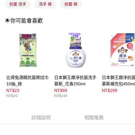
成交易。
抗菌 洗手
洗手 綠
抗菌 綠
3.實際核准額度、可分期數及費用金額請依後續交易確認頁面所載為準。
全家取貨付款
4.訂單成立30分鐘內，如未前往確認交易或遇審核未通過，訂單將自動取
每筆NT$100，滿NT$899(含以上)免運費
消。如遇「轉專審核」未通過狀況，表示未達大哥付你分期系統評分，恕無
🌟你可能會喜歡
法說明評估內容。
付款後全家取貨
【繳款方式說明】
1.分期款項不併入電信帳單，「大哥付你分期」於每月結算日後寄送繳費提
每筆NT$100，滿NT$899(含以上)免運費
醒簡訊。
2.透過簡訊連結打開帳單後，可選擇「超商條碼／台灣大直營門市／銀行轉
7-11取貨付款
帳／街口支付／iPASS MONEY」等通路繳費。
每筆NT$100，滿NT$899(含以上)免運費
【注意事項】
付款後7-11取貨
1.本服務係由「台灣大哥大股份有限公司」（以下簡稱本公司）所提供，讓
用戶於交易時，得透過本服務購買商品或服務，並由商店將買賣／分期付款
每筆NT$100，滿NT$899(含以上)免運費
買賣價金債權讓與本公司後，依約使用本公司帳單繳交帳款。
比得兔酒精抗菌擦拭巾
日本獅王趣淨抗菌洗手
日本獅王趣淨抗
2.基於同意付款使用「大哥付你分期」之契約關係目的，商店將以您的個人
10抽_綠
慕斯_花香250ml
慕斯補充包450ml
宅配
資料（包含姓名、電話或地址）提供予台灣大哥大進項蒐集、處理及利用，
香
NT$23
NT$99
NT$299
由本公司與您本人進行分期帳單所需資料之確認、核對及更正。
每筆NT$100，滿NT$899(含以上)免運費
NT$25
NT$149
3.完整用戶服務條款，請詳閱以下連結：
https://oppay.tw/userRule
付款後門市自取
每筆NT$100，滿NT$399(含以上)免運費
詳細說明
相關推薦