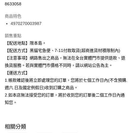
信用卡分期付款
8633058
3 期 0 利率 每期
NT$48
21家銀行
商品特色
合作金庫商業銀行
第一商業銀行
超商取貨付款
4970270003987
華南商業銀行
彰化商業銀行
LINE Pay
上海商業儲蓄銀行
台北富邦商業銀行
銷售重點
國泰世華商業銀行
兆豐國際商業銀行
Apple Pay
【配送地點】限本島。
臺灣中小企業銀行
台中商業銀行
【配送方式】黑貓宅急便、7-11付款取貨(超商進貨材積限制內)
匯豐（台灣）商業銀行
華泰商業銀行
街口支付
聯邦商業銀行
遠東國際商業銀行
【注意事項】網路售出之商品，無法在全台實體門市提供退款、退
元大商業銀行
永豐商業銀行
悠遊付
換貨服務。若與實體門市價格不同時，請以網站公告為主。
玉山商業銀行
星展（台灣）商業銀行
【運送方式】
台新國際商業銀行
中國信託商業銀行
Google Pay
1.帳款確認後將立即處理您的訂單，您將於七個工作日內(不含預購.
台灣樂天信用卡公司
全盈+PAY
週六.日及國定例假日)收到訂購之商品。
2.如本店無法接受您的訂單，將於收到您的訂單後二個工作日內通
大哥付你分期
知您。
相關說明
【大哥付你分期使用說明】
ATM付款
1.本服務由台灣大哥大提供，台灣大哥大用戶可立即使用無須另外申請。
2.付款方式選擇「大哥付你分期」，訂單成立後會自動跳轉到大哥付的交易
相關分類
流程，驗證手機門號後，選擇欲分期的期數、繳款截止日，確認付款後即完
運送方式