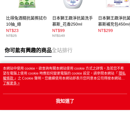
比得兔酒精抗菌擦拭巾
日本獅王趣淨抗菌洗手
日本獅王趣淨抗
10抽_綠
慕斯_花香250ml
慕斯補充包450ml
香
NT$23
NT$99
NT$299
NT$25
NT$149
你可能有興趣的商品
全站排行
本網站中使用 cookie，欲查詢有關本網站使用 cookie 方式之詳情，及若您不希
熱門標籤
望在電腦上使用 cookie 時應如何變更電腦的 cookie 設定，請參閱本網站「
隱私
權條款
」之 Cookie 聲明。您繼續使用本網站即表示您同意本公司得按本網站使
用條款之 Cookie 聲明使用 cookie。
了解更多 >
我知道了