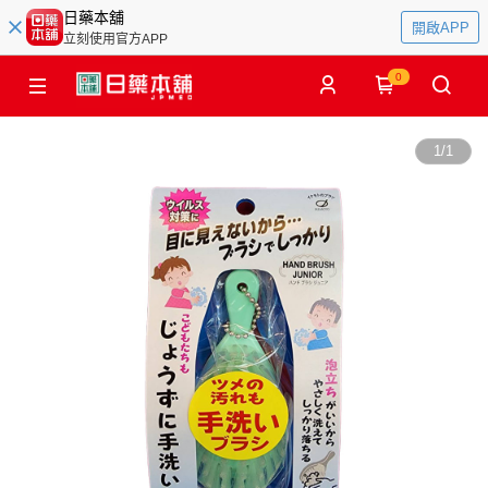
日藥本舖
開啟APP
立刻使用官方APP
0
1
/
1