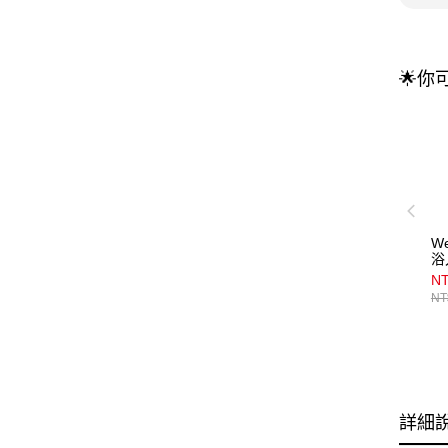
🌟你
W
浴
N
NT
詳細