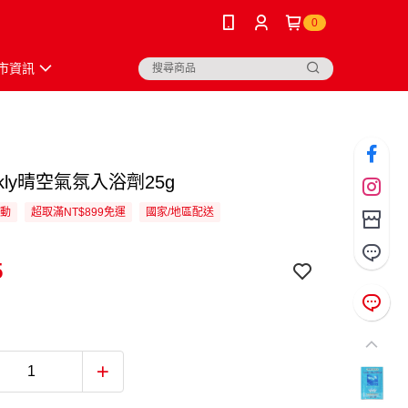
0
市資訊
ekly晴空氣氛入浴劑25g
活動
超取滿NT$899免運
國家/地區配送
5