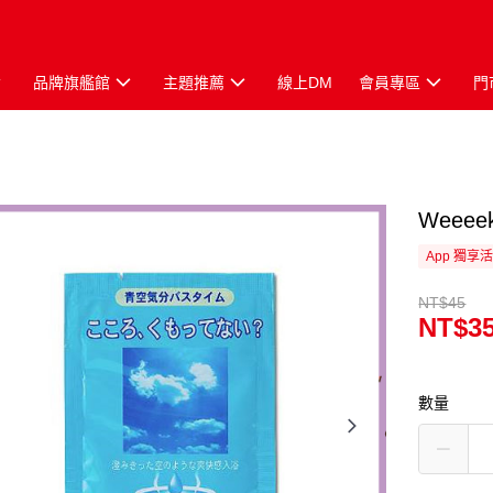
品牌旗艦館
主題推薦
線上DM
會員專區
門
Weee
App 獨享
NT$45
NT$3
數量