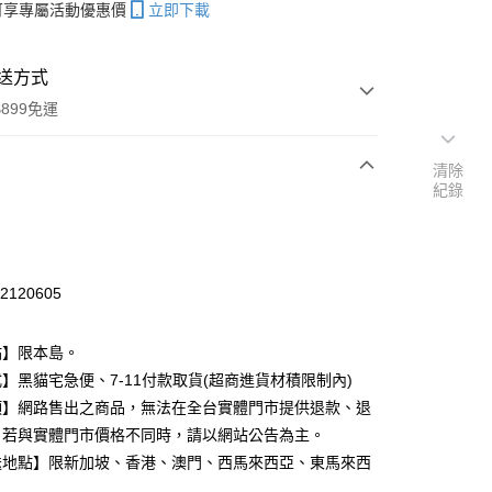
帳可享專屬活動優惠價
立即下載
送方式
899免運
清除
紀錄
次付款
期付款
0 利率 每期
NT$11
21家銀行
32120605
庫商業銀行
第一商業銀行
付款
業銀行
彰化商業銀行
點】限本島。
業儲蓄銀行
台北富邦商業銀行
】黑貓宅急便、7-11付款取貨(超商進貨材積限制內)
華商業銀行
兆豐國際商業銀行
項】網路售出之商品，無法在全台實體門市提供退款、退
小企業銀行
台中商業銀行
台灣）商業銀行
華泰商業銀行
。若與實體門市價格不同時，請以網站公告為主。
業銀行
遠東國際商業銀行
送地點】限新加坡、香港、澳門、西馬來西亞、東馬來西
業銀行
永豐商業銀行