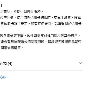
業銀行
星展（台灣）商業銀行
項】
際商業銀行
中國信託商業銀行
y
出之商品，不提供退換貨服務。
天信用卡公司
以台幣計價，使用海外信用卡結帳時，交易手續費、匯率
續費依發卡銀行規定。如有任何疑問，請聯繫您的信用卡
分期
。
易因各國規定不同，收件時需支付進口關稅等其他費用。
你分期使用說明】
由台灣大哥大提供，台灣大哥大用戶可立即使用無須另外申請。
可能會有無法配送或清關等問題，建議您先確認商品是否
式選擇「大哥付你分期」，訂單成立後會自動跳轉到大哥付的交易
定國家後再購買。
證手機門號後，選擇欲分期的期數、繳款截止日，確認付款後即
。
准額度、可分期數及費用金額請依後續交易確認頁面所載為準。
立30分鐘內，如未前往確認交易或遇審核未通過，訂單將自動取
類 (4)
付款
「轉專審核」未通過狀況，表示未達大哥付你分期系統評分，恕
00，滿NT$899(含以上)免運費
評估內容。
沐浴相關產品
式說明】
客服
家取貨
項不併入電信帳單，「大哥付你分期」於每月結算日後寄送繳費提
日本泡湯包/入浴劑
00，滿NT$899(含以上)免運費
訊連結打開帳單後，可選擇「超商條碼／台灣大直營門市／銀行轉
家品牌
付／iPASS MONEY」等通路繳費。
付款
養大賞指定商品77折
項】
00，滿NT$899(含以上)免運費
係由「台灣大哥大股份有限公司」（以下簡稱本公司）所提供，讓