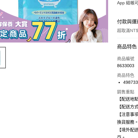
App 結
付款與運
超取滿NT$
付款方式
商品特色
信用卡一
商品編號
8633003
信用卡分
商品特色
3 期 
49873
合作金
超商取貨
銷售重點
華南商
【配送地
LINE Pay
上海商
【配送方式
國泰世
Apple Pay
【注意事
臺灣中
匯豐（
換貨服務
街口支付
聯邦商
【境外配
元大商
悠遊付
亞。