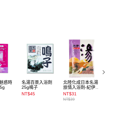
ly魅惑時
名湯百景入浴劑
北陸化成日本名湯
越中富山風呂入浴
5g
25g鳴子
旅情入浴劑-紀伊
劑25g香草紅
(25g)
NT$45
NT$31
NT$38
NT$39
NT$49