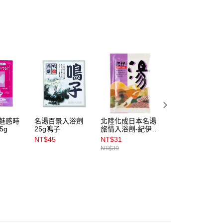
易時，得透過本服務購買商品或服務，並由商店將買賣／分期付
1取貨
金債權讓與本公司後，依約使用本公司帳單繳交帳款。
00，滿NT$899(含以上)免運費
意付款使用「大哥付你分期」之契約關係目的，商店將以您的個人
含姓名、電話或地址）提供予台灣大哥大進項蒐集、處理及利
公司與您本人進行分期帳單所需資料之確認、核對及更正。
戶服務條款，請詳閱以下連結：
https://oppay.tw/userRule
00，滿NT$899(含以上)免運費
市自取
00，滿NT$399(含以上)免運費
配送
查看運費
ly魅惑時
名湯百景入浴劑
北陸化成日本名湯
越中富山風呂入浴
5g
25g鳴子
旅情入浴劑-紀伊
劑25g香草紅
(25g)
NT$45
NT$31
NT$38
NT$39
NT$49