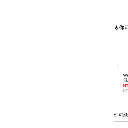
🌟你
W
浴
N
NT
你可能