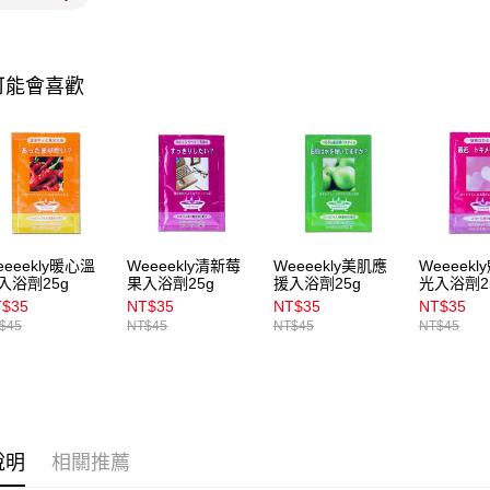
用戶於交
付款後7-1
款買賣價
每筆NT$1
2.基於同
資料（包
宅配
可能會喜歡
用，由本
3.完整用
每筆NT$1
付款後門
每筆NT$1
國家/地區
eeeekly暖心溫
Weeeekly清新莓
Weeeekly美肌應
Weeeek
入浴劑25g
果入浴劑25g
援入浴劑25g
光入浴劑2
T$35
NT$35
NT$35
NT$35
$45
NT$45
NT$45
NT$45
說明
相關推薦