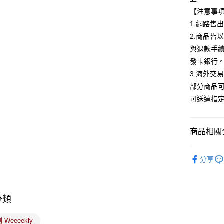
玉山商
【注意事
台新國
Google Pa
1.網路售
台灣樂
全盈+PAY
2.商品皆
與退款手
大哥付你
發卡銀行
相關說明
3.海外交
【大哥付
ATM付款
1.本服務
部分商品
2.付款方
可送達指
流程，驗
完成交易
運送方式
3.實際核
4.訂單成
商品相關分
全家取貨
消。如遇
每筆NT$1
無法說明
美髮/美體
【繳款方
分享
付款後全
1.分期款
美髮/美體
醒簡訊。
每筆NT$1
2.透過簡
🟥日藥獨
帳／街口支
7-11取貨
分類
🟥美容保
【注意事
每筆NT$1
1.本服務
Weeeekly