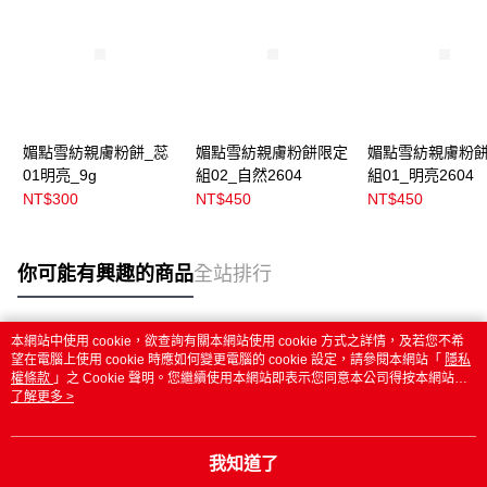
媚點雪紡親膚粉餅_蕊
媚點雪紡親膚粉餅限定
媚點雪紡親膚粉
01明亮_9g
組02_自然2604
組01_明亮2604
NT$300
NT$450
NT$450
你可能有興趣的商品
全站排行
本網站中使用 cookie，欲查詢有關本網站使用 cookie 方式之詳情，及若您不希
熱門標籤
望在電腦上使用 cookie 時應如何變更電腦的 cookie 設定，請參閱本網站「
隱私
權條款
」之 Cookie 聲明。您繼續使用本網站即表示您同意本公司得按本網站使
用條款之 Cookie 聲明使用 cookie。
了解更多 >
我知道了