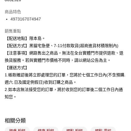
3 期 0 利率 每期
NT$100
21家銀行
商品特色
合作金庫商業銀行
第一商業銀行
超商取貨付款
4973167074947
華南商業銀行
彰化商業銀行
LINE Pay
上海商業儲蓄銀行
台北富邦商業銀行
銷售重點
國泰世華商業銀行
兆豐國際商業銀行
Apple Pay
【配送地點】限本島。
臺灣中小企業銀行
台中商業銀行
【配送方式】黑貓宅急便、7-11付款取貨(超商進貨材積限制內)
匯豐（台灣）商業銀行
華泰商業銀行
街口支付
聯邦商業銀行
遠東國際商業銀行
【注意事項】網路售出之商品，無法在全台實體門市提供退款、退
元大商業銀行
永豐商業銀行
悠遊付
換貨服務。若與實體門市價格不同時，請以網站公告為主。
玉山商業銀行
星展（台灣）商業銀行
【運送方式】
台新國際商業銀行
中國信託商業銀行
Google Pay
1.帳款確認後將立即處理您的訂單，您將於七個工作日內(不含預購.
台灣樂天信用卡公司
全盈+PAY
週六.日及國定例假日)收到訂購之商品。
2.如本店無法接受您的訂單，將於收到您的訂單後二個工作日內通
大哥付你分期
知您。
相關說明
【大哥付你分期使用說明】
ATM付款
1.本服務由台灣大哥大提供，台灣大哥大用戶可立即使用無須另外申請。
2.付款方式選擇「大哥付你分期」，訂單成立後會自動跳轉到大哥付的交易
相關分類
流程，驗證手機門號後，選擇欲分期的期數、繳款截止日，確認付款後即完
運送方式
成交易。
親膚 粉餅
健康 粉餅
媚點 粉餅
媚點 雪紡