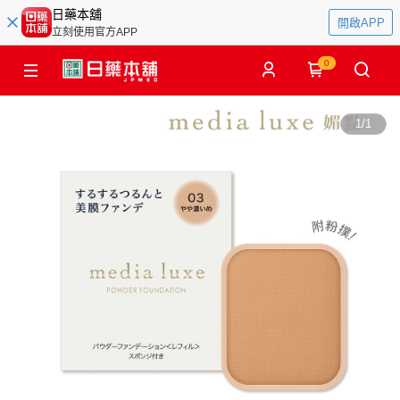
日藥本舖
開啟APP
立刻使用官方APP
0
1
/
1