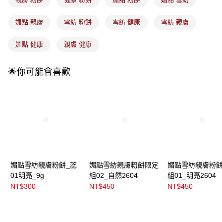
3.實際核准額度、可分期數及費用金額請依後續交易確認頁面所載為準。
全家取貨付款
4.訂單成立30分鐘內，如未前往確認交易或遇審核未通過，訂單將自動取
每筆NT$100，滿NT$899(含以上)免運費
消。如遇「轉專審核」未通過狀況，表示未達大哥付你分期系統評分，恕無
媚點 親膚
雪紡 粉餅
雪紡 健康
雪紡 親膚
法說明評估內容。
付款後全家取貨
【繳款方式說明】
媚點 健康
親膚 健康
1.分期款項不併入電信帳單，「大哥付你分期」於每月結算日後寄送繳費提
每筆NT$100，滿NT$899(含以上)免運費
醒簡訊。
2.透過簡訊連結打開帳單後，可選擇「超商條碼／台灣大直營門市／銀行轉
7-11取貨付款
🌟你可能會喜歡
帳／街口支付／iPASS MONEY」等通路繳費。
每筆NT$100，滿NT$899(含以上)免運費
【注意事項】
付款後7-11取貨
1.本服務係由「台灣大哥大股份有限公司」（以下簡稱本公司）所提供，讓
用戶於交易時，得透過本服務購買商品或服務，並由商店將買賣／分期付款
每筆NT$100，滿NT$899(含以上)免運費
買賣價金債權讓與本公司後，依約使用本公司帳單繳交帳款。
2.基於同意付款使用「大哥付你分期」之契約關係目的，商店將以您的個人
宅配
資料（包含姓名、電話或地址）提供予台灣大哥大進項蒐集、處理及利用，
由本公司與您本人進行分期帳單所需資料之確認、核對及更正。
每筆NT$100，滿NT$899(含以上)免運費
3.完整用戶服務條款，請詳閱以下連結：
https://oppay.tw/userRule
付款後門市自取
媚點雪紡親膚粉餅_蕊
媚點雪紡親膚粉餅限定
媚點雪紡親膚粉
01明亮_9g
組02_自然2604
組01_明亮2604
每筆NT$100，滿NT$399(含以上)免運費
NT$300
NT$450
NT$450