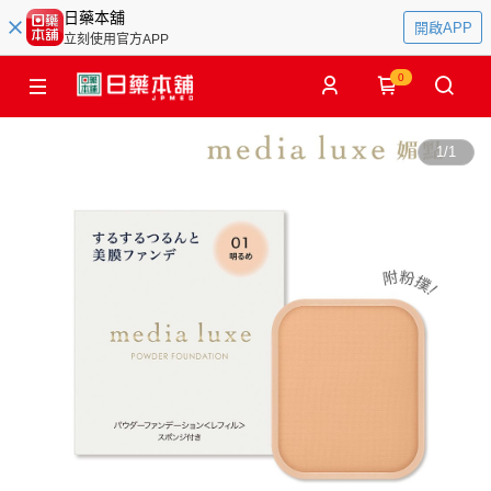
日藥本舖
開啟APP
立刻使用官方APP
0
1
/
1