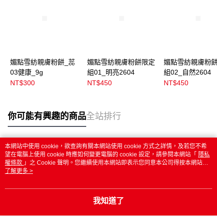
媚點雪紡親膚粉餅_蕊
媚點雪紡親膚粉餅限定
媚點雪紡親膚粉
03健康_9g
組01_明亮2604
組02_自然2604
NT$300
NT$450
NT$450
你可能有興趣的商品
全站排行
本網站中使用 cookie，欲查詢有關本網站使用 cookie 方式之詳情，及若您不希
熱門標籤
望在電腦上使用 cookie 時應如何變更電腦的 cookie 設定，請參閱本網站「
隱私
權條款
」之 Cookie 聲明。您繼續使用本網站即表示您同意本公司得按本網站使
用條款之 Cookie 聲明使用 cookie。
了解更多 >
我知道了