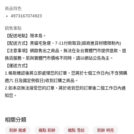
3 期 0 利率 每期
NT$100
21家銀行
商品特色
合作金庫商業銀行
第一商業銀行
超商取貨付款
4973167074923
華南商業銀行
彰化商業銀行
LINE Pay
上海商業儲蓄銀行
台北富邦商業銀行
銷售重點
國泰世華商業銀行
兆豐國際商業銀行
Apple Pay
【配送地點】限本島。
臺灣中小企業銀行
台中商業銀行
【配送方式】黑貓宅急便、7-11付款取貨(超商進貨材積限制內)
匯豐（台灣）商業銀行
華泰商業銀行
街口支付
聯邦商業銀行
遠東國際商業銀行
【注意事項】網路售出之商品，無法在全台實體門市提供退款、退
元大商業銀行
永豐商業銀行
悠遊付
換貨服務。若與實體門市價格不同時，請以網站公告為主。
玉山商業銀行
星展（台灣）商業銀行
【運送方式】
台新國際商業銀行
中國信託商業銀行
Google Pay
1.帳款確認後將立即處理您的訂單，您將於七個工作日內(不含預購.
台灣樂天信用卡公司
全盈+PAY
週六.日及國定例假日)收到訂購之商品。
2.如本店無法接受您的訂單，將於收到您的訂單後二個工作日內通
大哥付你分期
知您。
相關說明
【大哥付你分期使用說明】
ATM付款
1.本服務由台灣大哥大提供，台灣大哥大用戶可立即使用無須另外申請。
2.付款方式選擇「大哥付你分期」，訂單成立後會自動跳轉到大哥付的交易
相關分類
流程，驗證手機門號後，選擇欲分期的期數、繳款截止日，確認付款後即完
運送方式
成交易。
粉餅 親膚
媚點 粉餅
媚點 雪紡
粉餅 明亮
3.實際核准額度、可分期數及費用金額請依後續交易確認頁面所載為準。
全家取貨付款