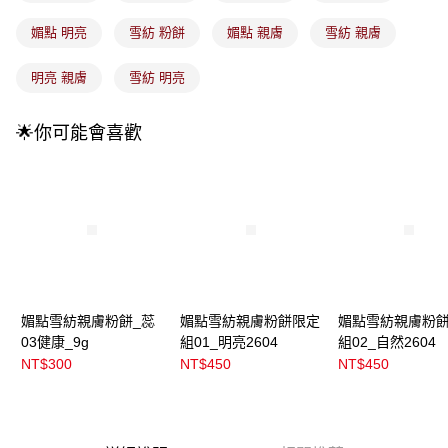
4.訂單成立30分鐘內，如未前往確認交易或遇審核未通過，訂單將自動取
每筆NT$100，滿NT$899(含以上)免運費
消。如遇「轉專審核」未通過狀況，表示未達大哥付你分期系統評分，恕無
媚點 明亮
雪紡 粉餅
媚點 親膚
雪紡 親膚
法說明評估內容。
付款後全家取貨
【繳款方式說明】
明亮 親膚
雪紡 明亮
1.分期款項不併入電信帳單，「大哥付你分期」於每月結算日後寄送繳費提
每筆NT$100，滿NT$899(含以上)免運費
醒簡訊。
2.透過簡訊連結打開帳單後，可選擇「超商條碼／台灣大直營門市／銀行轉
7-11取貨付款
🌟你可能會喜歡
帳／街口支付／iPASS MONEY」等通路繳費。
每筆NT$100，滿NT$899(含以上)免運費
【注意事項】
付款後7-11取貨
1.本服務係由「台灣大哥大股份有限公司」（以下簡稱本公司）所提供，讓
用戶於交易時，得透過本服務購買商品或服務，並由商店將買賣／分期付款
每筆NT$100，滿NT$899(含以上)免運費
買賣價金債權讓與本公司後，依約使用本公司帳單繳交帳款。
2.基於同意付款使用「大哥付你分期」之契約關係目的，商店將以您的個人
宅配
資料（包含姓名、電話或地址）提供予台灣大哥大進項蒐集、處理及利用，
由本公司與您本人進行分期帳單所需資料之確認、核對及更正。
每筆NT$100，滿NT$899(含以上)免運費
3.完整用戶服務條款，請詳閱以下連結：
https://oppay.tw/userRule
付款後門市自取
媚點雪紡親膚粉餅_蕊
媚點雪紡親膚粉餅限定
媚點雪紡親膚粉
03健康_9g
組01_明亮2604
組02_自然2604
每筆NT$100，滿NT$399(含以上)免運費
NT$300
NT$450
NT$450