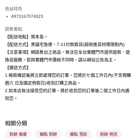
3 期 0 利率 每期
NT$100
21家銀行
商品特色
合作金庫商業銀行
第一商業銀行
超商取貨付款
4973167074923
華南商業銀行
彰化商業銀行
LINE Pay
上海商業儲蓄銀行
台北富邦商業銀行
銷售重點
國泰世華商業銀行
兆豐國際商業銀行
Apple Pay
【配送地點】限本島。
臺灣中小企業銀行
台中商業銀行
【配送方式】黑貓宅急便、7-11付款取貨(超商進貨材積限制內)
匯豐（台灣）商業銀行
華泰商業銀行
街口支付
聯邦商業銀行
遠東國際商業銀行
【注意事項】網路售出之商品，無法在全台實體門市提供退款、退
元大商業銀行
永豐商業銀行
悠遊付
換貨服務。若與實體門市價格不同時，請以網站公告為主。
玉山商業銀行
星展（台灣）商業銀行
【運送方式】
台新國際商業銀行
中國信託商業銀行
Google Pay
1.帳款確認後將立即處理您的訂單，您將於七個工作日內(不含預購.
台灣樂天信用卡公司
全盈+PAY
週六.日及國定例假日)收到訂購之商品。
2.如本店無法接受您的訂單，將於收到您的訂單後二個工作日內通
大哥付你分期
知您。
相關說明
【大哥付你分期使用說明】
ATM付款
1.本服務由台灣大哥大提供，台灣大哥大用戶可立即使用無須另外申請。
2.付款方式選擇「大哥付你分期」，訂單成立後會自動跳轉到大哥付的交易
相關分類
流程，驗證手機門號後，選擇欲分期的期數、繳款截止日，確認付款後即完
運送方式
成交易。
粉餅 親膚
媚點 粉餅
媚點 雪紡
粉餅 明亮
3.實際核准額度、可分期數及費用金額請依後續交易確認頁面所載為準。
全家取貨付款