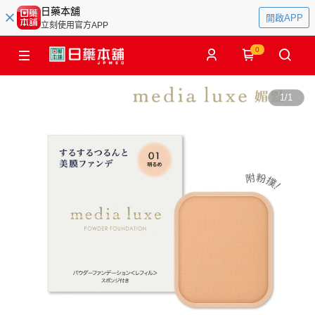
日藥本舖
開啟APP
立刻使用官方APP
0
1
/
1