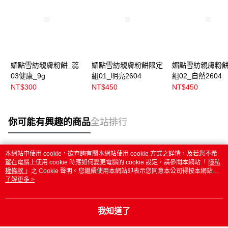
媚點雪紡親膚粉餅_蕊
媚點雪紡親膚粉餅限定
媚點雪紡親膚粉
03健康_9g
組01_明亮2604
組02_自然2604
NT$300
NT$450
NT$450
你可能有興趣的商品
全站排行
本網站中使用 cookie，欲查詢有關本網站使用 cookie 方式之詳情，及若您不希
熱門標籤
望在電腦上使用 cookie 時應如何變更電腦的 cookie 設定，請參閱本網站「
隱私
權條款
」之 Cookie 聲明。您繼續使用本網站即表示您同意本公司得按本網站使
用條款之 Cookie 聲明使用 cookie。
了解更多 >
我知道了