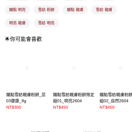
4.訂單成立30分鐘內，如未前往確認交易或遇審核未通過，訂單將自動取
每筆NT$100，滿NT$899(含以上)免運費
消。如遇「轉專審核」未通過狀況，表示未達大哥付你分期系統評分，恕無
媚點 明亮
雪紡 粉餅
媚點 親膚
雪紡 親膚
法說明評估內容。
付款後全家取貨
【繳款方式說明】
明亮 親膚
雪紡 明亮
1.分期款項不併入電信帳單，「大哥付你分期」於每月結算日後寄送繳費提
每筆NT$100，滿NT$899(含以上)免運費
醒簡訊。
2.透過簡訊連結打開帳單後，可選擇「超商條碼／台灣大直營門市／銀行轉
7-11取貨付款
🌟你可能會喜歡
帳／街口支付／iPASS MONEY」等通路繳費。
每筆NT$100，滿NT$899(含以上)免運費
【注意事項】
付款後7-11取貨
1.本服務係由「台灣大哥大股份有限公司」（以下簡稱本公司）所提供，讓
用戶於交易時，得透過本服務購買商品或服務，並由商店將買賣／分期付款
每筆NT$100，滿NT$899(含以上)免運費
買賣價金債權讓與本公司後，依約使用本公司帳單繳交帳款。
2.基於同意付款使用「大哥付你分期」之契約關係目的，商店將以您的個人
宅配
資料（包含姓名、電話或地址）提供予台灣大哥大進項蒐集、處理及利用，
由本公司與您本人進行分期帳單所需資料之確認、核對及更正。
每筆NT$100，滿NT$899(含以上)免運費
3.完整用戶服務條款，請詳閱以下連結：
https://oppay.tw/userRule
付款後門市自取
媚點雪紡親膚粉餅_蕊
媚點雪紡親膚粉餅限定
媚點雪紡親膚粉
03健康_9g
組01_明亮2604
組02_自然2604
每筆NT$100，滿NT$399(含以上)免運費
NT$300
NT$450
NT$450