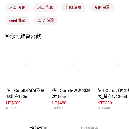
4.訂單成立30分鐘內，如未前往確認交易或遇審核未通過，訂單將自動取
每筆NT$100，滿NT$899(含以上)免運費
消。如遇「轉專審核」未通過狀況，表示未達大哥付你分期系統評分，恕無
珂潤 深層
珂潤 乳霜
乳霜 深層
深層 保濕
法說明評估內容。
付款後全家取貨
【繳款方式說明】
curel 乳霜
潤浸 保濕
1.分期款項不併入電信帳單，「大哥付你分期」於每月結算日後寄送繳費提
每筆NT$100，滿NT$899(含以上)免運費
醒簡訊。
2.透過簡訊連結打開帳單後，可選擇「超商條碼／台灣大直營門市／銀行轉
7-11取貨付款
🌟你可能會喜歡
帳／街口支付／iPASS MONEY」等通路繳費。
每筆NT$100，滿NT$899(含以上)免運費
【注意事項】
付款後7-11取貨
1.本服務係由「台灣大哥大股份有限公司」（以下簡稱本公司）所提供，讓
用戶於交易時，得透過本服務購買商品或服務，並由商店將買賣／分期付款
每筆NT$100，滿NT$899(含以上)免運費
買賣價金債權讓與本公司後，依約使用本公司帳單繳交帳款。
2.基於同意付款使用「大哥付你分期」之契約關係目的，商店將以您的個人
宅配
資料（包含姓名、電話或地址）提供予台灣大哥大進項蒐集、處理及利用，
由本公司與您本人進行分期帳單所需資料之確認、核對及更正。
每筆NT$100，滿NT$899(含以上)免運費
3.完整用戶服務條款，請詳閱以下連結：
https://oppay.tw/userRule
付款後門市自取
花王Curel珂潤潤浸保
花王Curel珂潤潔顏泡
花王Curel珂潤潔
濕乳液120ml
沫150ml
沫_補充包130ml
每筆NT$100，滿NT$399(含以上)免運費
NT$680
NT$480
NT$320
NT$850
NT$600
NT$400
詳細說明
相關推薦