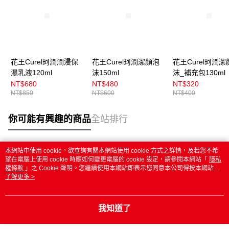
花王Curel珂潤潤浸保
花王Curel珂潤潔顏泡
花王Curel珂潤潔
濕乳液120ml
沫150ml
沫_補充包130ml
NT$680
NT$480
NT$320
NT$850
NT$600
NT$400
你可能有興趣的商品
全站排行
本網站中使用 cookie，欲查詢有關本網站使用 cookie 方式之詳情，及若您不希
熱門標籤
望在電腦上使用 cookie 時應如何變更電腦的 cookie 設定，請參閱本網站「
隱私
權條款
」之 Cookie 聲明。您繼續使用本網站即表示您同意本公司得按本網站使
用條款之 Cookie 聲明使用 cookie。
了解更多 >
我知道了