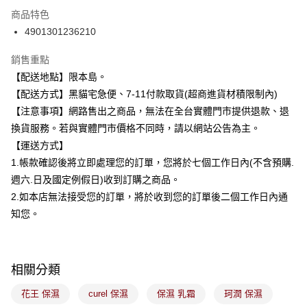
3 期 0 利率 每期
NT$288
21家銀行
商品特色
合作金庫商業銀行
第一商業銀行
超商取貨付款
4901301236210
華南商業銀行
彰化商業銀行
LINE Pay
上海商業儲蓄銀行
台北富邦商業銀行
銷售重點
國泰世華商業銀行
兆豐國際商業銀行
Apple Pay
【配送地點】限本島。
臺灣中小企業銀行
台中商業銀行
【配送方式】黑貓宅急便、7-11付款取貨(超商進貨材積限制內)
匯豐（台灣）商業銀行
華泰商業銀行
街口支付
聯邦商業銀行
遠東國際商業銀行
【注意事項】網路售出之商品，無法在全台實體門市提供退款、退
元大商業銀行
永豐商業銀行
悠遊付
換貨服務。若與實體門市價格不同時，請以網站公告為主。
玉山商業銀行
星展（台灣）商業銀行
【運送方式】
台新國際商業銀行
中國信託商業銀行
Google Pay
1.帳款確認後將立即處理您的訂單，您將於七個工作日內(不含預購.
台灣樂天信用卡公司
全盈+PAY
週六.日及國定例假日)收到訂購之商品。
2.如本店無法接受您的訂單，將於收到您的訂單後二個工作日內通
大哥付你分期
知您。
相關說明
【大哥付你分期使用說明】
ATM付款
1.本服務由台灣大哥大提供，台灣大哥大用戶可立即使用無須另外申請。
2.付款方式選擇「大哥付你分期」，訂單成立後會自動跳轉到大哥付的交易
相關分類
流程，驗證手機門號後，選擇欲分期的期數、繳款截止日，確認付款後即完
運送方式
成交易。
花王 保濕
curel 保濕
保濕 乳霜
珂潤 保濕
3.實際核准額度、可分期數及費用金額請依後續交易確認頁面所載為準。
全家取貨付款