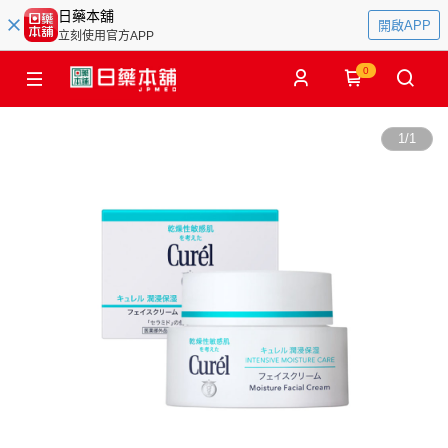
日藥本舖
開啟APP
立刻使用官方APP
0
1
/
1