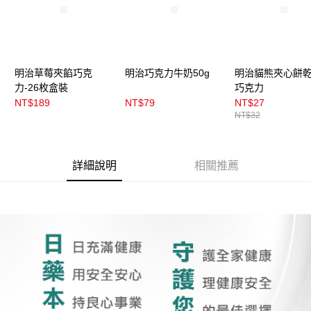
4.訂單成立30分鐘內，如未前往確認交易或遇審核未通過，訂單將自動取
每筆NT$100，滿NT$899(含以上)免運費
消。如遇「轉專審核」未通過狀況，表示未達大哥付你分期系統評分，恕無
法說明評估內容。
付款後全家取貨
【繳款方式說明】
1.分期款項不併入電信帳單，「大哥付你分期」於每月結算日後寄送繳費提
每筆NT$100，滿NT$899(含以上)免運費
醒簡訊。
明治草莓夾餡巧克
明治巧克力牛奶50g
明治貓熊夾心餅乾
2.透過簡訊連結打開帳單後，可選擇「超商條碼／台灣大直營門市／銀行轉
力-26枚盒裝
巧克力
7-11取貨付款
帳／街口支付／iPASS MONEY」等通路繳費。
NT$189
NT$79
NT$27
每筆NT$100，滿NT$899(含以上)免運費
NT$32
【注意事項】
付款後7-11取貨
1.本服務係由「台灣大哥大股份有限公司」（以下簡稱本公司）所提供，讓
用戶於交易時，得透過本服務購買商品或服務，並由商店將買賣／分期付款
每筆NT$100，滿NT$899(含以上)免運費
買賣價金債權讓與本公司後，依約使用本公司帳單繳交帳款。
詳細說明
相關推薦
2.基於同意付款使用「大哥付你分期」之契約關係目的，商店將以您的個人
宅配
資料（包含姓名、電話或地址）提供予台灣大哥大進項蒐集、處理及利用，
由本公司與您本人進行分期帳單所需資料之確認、核對及更正。
每筆NT$100，滿NT$899(含以上)免運費
3.完整用戶服務條款，請詳閱以下連結：
https://oppay.tw/userRule
付款後門市自取
每筆NT$100，滿NT$399(含以上)免運費