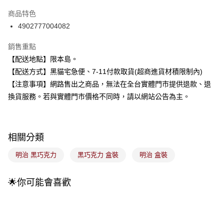
3 期 0 利率 每期
NT$41
21家銀行
商品特色
合作金庫商業銀行
第一商業銀行
超商取貨付款
4902777004082
華南商業銀行
彰化商業銀行
LINE Pay
上海商業儲蓄銀行
台北富邦商業銀行
銷售重點
國泰世華商業銀行
兆豐國際商業銀行
Apple Pay
【配送地點】限本島。
臺灣中小企業銀行
台中商業銀行
【配送方式】黑貓宅急便、7-11付款取貨(超商進貨材積限制內)
匯豐（台灣）商業銀行
華泰商業銀行
街口支付
聯邦商業銀行
遠東國際商業銀行
【注意事項】網路售出之商品，無法在全台實體門市提供退款、退
元大商業銀行
永豐商業銀行
悠遊付
換貨服務。若與實體門市價格不同時，請以網站公告為主。
玉山商業銀行
星展（台灣）商業銀行
台新國際商業銀行
中國信託商業銀行
Google Pay
台灣樂天信用卡公司
全盈+PAY
相關分類
大哥付你分期
明治 黑巧克力
黑巧克力 盒裝
明治 盒裝
相關說明
【大哥付你分期使用說明】
🌟你可能會喜歡
ATM付款
1.本服務由台灣大哥大提供，台灣大哥大用戶可立即使用無須另外申請。
2.付款方式選擇「大哥付你分期」，訂單成立後會自動跳轉到大哥付的交易
流程，驗證手機門號後，選擇欲分期的期數、繳款截止日，確認付款後即完
運送方式
成交易。
3.實際核准額度、可分期數及費用金額請依後續交易確認頁面所載為準。
全家取貨付款