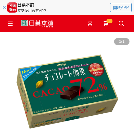
日藥本舖
開啟APP
立刻使用官方APP
0
1
/
1