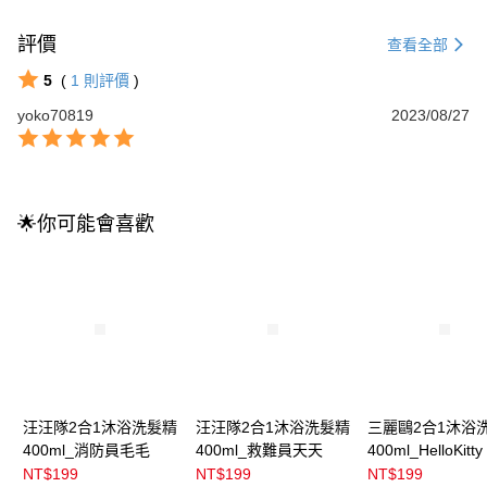
評價
查看全部
5
(
1
則評價
)
yoko70819
2023/08/27
🌟你可能會喜歡
汪汪隊2合1沐浴洗髮精
汪汪隊2合1沐浴洗髮精
三麗鷗2合1沐浴
400ml_消防員毛毛
400ml_救難員天天
400ml_HelloKitty
NT$199
NT$199
NT$199