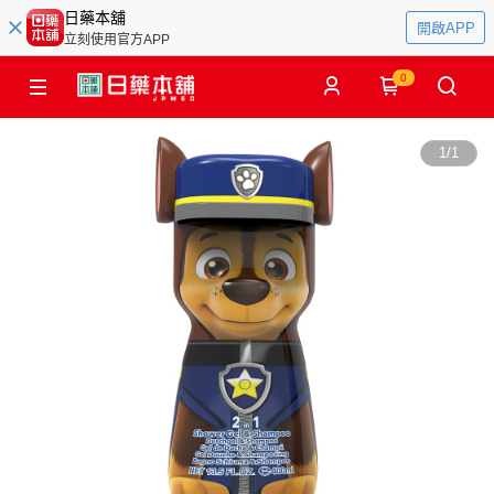
日藥本舖
開啟APP
立刻使用官方APP
0
1
/
1