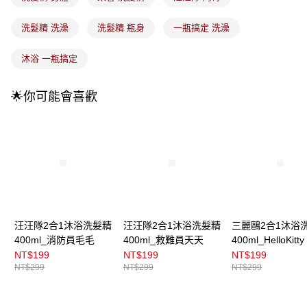
3.實際核准額度、可分期數及費用金額請依後續交易確認頁面所載為準。
全家取貨付款
4.訂單成立30分鐘內，如未前往確認交易或遇審核未通過，訂單將自動取
每筆NT$100，滿NT$899(含以上)免運費
洗髮精 洗澡
洗髮精 瓶身
一瓶搞定 洗澡
消。如遇「轉專審核」未通過狀況，表示未達大哥付你分期系統評分，恕無
法說明評估內容。
付款後全家取貨
【繳款方式說明】
沐浴 一瓶搞定
1.分期款項不併入電信帳單，「大哥付你分期」於每月結算日後寄送繳費提
每筆NT$100，滿NT$899(含以上)免運費
醒簡訊。
2.透過簡訊連結打開帳單後，可選擇「超商條碼／台灣大直營門市／銀行轉
🌟你可能會喜歡
7-11取貨付款
帳／街口支付／iPASS MONEY」等通路繳費。
每筆NT$100，滿NT$899(含以上)免運費
【注意事項】
付款後7-11取貨
1.本服務係由「台灣大哥大股份有限公司」（以下簡稱本公司）所提供，讓
用戶於交易時，得透過本服務購買商品或服務，並由商店將買賣／分期付款
每筆NT$100，滿NT$899(含以上)免運費
買賣價金債權讓與本公司後，依約使用本公司帳單繳交帳款。
2.基於同意付款使用「大哥付你分期」之契約關係目的，商店將以您的個人
宅配
資料（包含姓名、電話或地址）提供予台灣大哥大進項蒐集、處理及利用，
由本公司與您本人進行分期帳單所需資料之確認、核對及更正。
每筆NT$100，滿NT$899(含以上)免運費
3.完整用戶服務條款，請詳閱以下連結：
https://oppay.tw/userRule
汪汪隊2合1沐浴洗髮精
汪汪隊2合1沐浴洗髮精
三麗鷗2合1沐浴
付款後門市自取
400ml_消防員毛毛
400ml_救難員天天
400ml_HelloKitty
每筆NT$100，滿NT$399(含以上)免運費
NT$199
NT$199
NT$199
NT$299
NT$299
NT$299