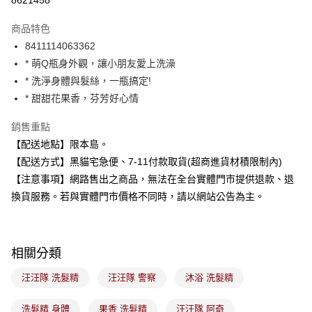
8621458
3 期 0 利率 每期
NT$66
21家銀行
商品特色
合作金庫商業銀行
第一商業銀行
超商取貨付款
8411114063362
華南商業銀行
彰化商業銀行
* 萌Q瓶身外觀，讓小朋友愛上洗澡
LINE Pay
上海商業儲蓄銀行
台北富邦商業銀行
國泰世華商業銀行
兆豐國際商業銀行
* 洗淨身體與髮絲，一瓶搞定!
Apple Pay
臺灣中小企業銀行
台中商業銀行
* 甜甜花果香，芬芳好心情
匯豐（台灣）商業銀行
華泰商業銀行
街口支付
聯邦商業銀行
遠東國際商業銀行
銷售重點
元大商業銀行
永豐商業銀行
悠遊付
【配送地點】限本島。
玉山商業銀行
星展（台灣）商業銀行
【配送方式】黑貓宅急便、7-11付款取貨(超商進貨材積限制內)
台新國際商業銀行
中國信託商業銀行
Google Pay
【注意事項】網路售出之商品，無法在全台實體門市提供退款、退
台灣樂天信用卡公司
全盈+PAY
換貨服務。若與實體門市價格不同時，請以網站公告為主。
大哥付你分期
相關說明
相關分類
【大哥付你分期使用說明】
ATM付款
1.本服務由台灣大哥大提供，台灣大哥大用戶可立即使用無須另外申請。
汪汪隊 洗髮精
汪汪隊 警察
沐浴 洗髮精
2.付款方式選擇「大哥付你分期」，訂單成立後會自動跳轉到大哥付的交易
流程，驗證手機門號後，選擇欲分期的期數、繳款截止日，確認付款後即完
運送方式
成交易。
洗髮精 身體
果香 洗髮精
汪汪隊 阿奇