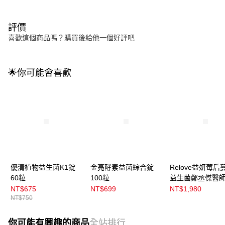
評價
喜歡這個商品嗎？購買後給他一個好評吧
🌟你可能會喜歡
優清植物益生菌K1錠
金亮酵素益菌綜合錠
Relove益妍莓后
60粒
100粒
益生菌鄭丞傑醫
NT$675
NT$699
NT$1,980
NT$750
你可能有興趣的商品
全站排行