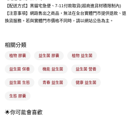
3.實際核准額度、可分期數及費用金額請依後續交易確認頁面所載為準。
全家取貨付款
【配送方式】黑貓宅急便、7-11付款取貨(超商進貨材積限制內)
4.訂單成立30分鐘內，如未前往確認交易或遇審核未通過，訂單將自動取
每筆NT$100，滿NT$899(含以上)免運費
消。如遇「轉專審核」未通過狀況，表示未達大哥付你分期系統評分，恕無
【注意事項】網路售出之商品，無法在全台實體門市提供退款、退
法說明評估內容。
換貨服務。若與實體門市價格不同時，請以網站公告為主。
付款後全家取貨
【繳款方式說明】
1.分期款項不併入電信帳單，「大哥付你分期」於每月結算日後寄送繳費提
每筆NT$100，滿NT$899(含以上)免運費
醒簡訊。
2.透過簡訊連結打開帳單後，可選擇「超商條碼／台灣大直營門市／銀行轉
7-11取貨付款
相關分類
帳／街口支付／iPASS MONEY」等通路繳費。
每筆NT$100，滿NT$899(含以上)免運費
【注意事項】
植物 膠囊
益生菌 膠囊
植物 益生菌
付款後7-11取貨
1.本服務係由「台灣大哥大股份有限公司」（以下簡稱本公司）所提供，讓
用戶於交易時，得透過本服務購買商品或服務，並由商店將買賣／分期付款
每筆NT$100，滿NT$899(含以上)免運費
益生菌 保養
機能 益生菌
益生菌 營養
買賣價金債權讓與本公司後，依約使用本公司帳單繳交帳款。
2.基於同意付款使用「大哥付你分期」之契約關係目的，商店將以您的個人
宅配
資料（包含姓名、電話或地址）提供予台灣大哥大進項蒐集、處理及利用，
益生菌 生態
青春 益生菌
健康 益生菌
由本公司與您本人進行分期帳單所需資料之確認、核對及更正。
每筆NT$100，滿NT$899(含以上)免運費
3.完整用戶服務條款，請詳閱以下連結：
https://oppay.tw/userRule
生態 膠囊
付款後門市自取
每筆NT$100，滿NT$399(含以上)免運費
🌟你可能會喜歡