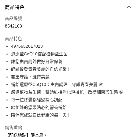
3 期 0 利率 每期
NT$299
21家銀行
商品特色
合作金庫商業銀行
第一商業銀行
超商取貨付款
商品編號
華南商業銀行
彰化商業銀行
8542163
LINE Pay
上海商業儲蓄銀行
台北富邦商業銀行
國泰世華商業銀行
兆豐國際商業銀行
商品特色
Apple Pay
臺灣中小企業銀行
台中商業銀行
4976652017023
匯豐（台灣）商業銀行
華泰商業銀行
街口支付
還原型CoQ10搭配植物益生菌
聯邦商業銀行
遠東國際商業銀行
元大商業銀行
永豐商業銀行
讓您由內而外做好日常保養
悠遊付
玉山商業銀行
星展（台灣）商業銀行
輕鬆散發青春美麗的自信光采！
台新國際商業銀行
中國信託商業銀行
Google Pay
雙重守護．維持美麗
台灣樂天信用卡公司
補給還原型CoQ10：由內調理，守護青春美麗 🌸
全盈+PAY
嚴選植物益生菌：幫助維持消化道機能，改變細菌叢生態 🍃
大哥付你分期
每一粒膠囊都經過精心調配
相關說明
給忙碌的您最貼心的營養補給
【大哥付你分期使用說明】
陪伴您成就自信健康的每一天！
ATM付款
1.本服務由台灣大哥大提供，台灣大哥大用戶可立即使用無須另外申請。
2.付款方式選擇「大哥付你分期」，訂單成立後會自動跳轉到大哥付的交易
銷售重點
流程，驗證手機門號後，選擇欲分期的期數、繳款截止日，確認付款後即完
運送方式
成交易。
【配送地點】限本島。