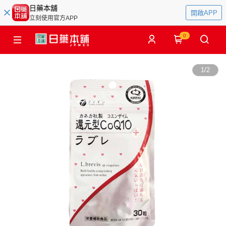
日藥本舖
開啟APP
立刻使用官方APP
0
1
/
2