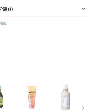
業銀行
星展（台灣）商業銀行
際商業銀行
中國信託商業銀行
y
類 (1)
天信用卡公司
餅乾
客服
分期
你分期使用說明】
由台灣大哥大提供，台灣大哥大用戶可立即使用無須另外申請。
式選擇「大哥付你分期」，訂單成立後會自動跳轉到大哥付的交易
證手機門號後，選擇欲分期的期數、繳款截止日，確認付款後即
。
准額度、可分期數及費用金額請依後續交易確認頁面所載為準。
立30分鐘內，如未前往確認交易或遇審核未通過，訂單將自動取
付款
「轉專審核」未通過狀況，表示未達大哥付你分期系統評分，恕
00，滿NT$899(含以上)免運費
評估內容。
式說明】
家取貨
項不併入電信帳單，「大哥付你分期」於每月結算日後寄送繳費提
00，滿NT$899(含以上)免運費
訊連結打開帳單後，可選擇「超商條碼／台灣大直營門市／銀行轉
付／iPASS MONEY」等通路繳費。
付款
項】
00，滿NT$899(含以上)免運費
係由「台灣大哥大股份有限公司」（以下簡稱本公司）所提供，讓