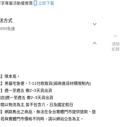
帳可享專屬活動優惠價
立即下載
送方式
899免運
清除
紀錄
次付款
期付款
0 利率 每期
NT$49
21家銀行
點】限本島。
庫商業銀行
第一商業銀行
】黑貓宅急便、7-11付款取貨(超商進貨材積限制內)
付款
業銀行
彰化商業銀行
】週一至週五 需2~3天貨出貨
業儲蓄銀行
台北富邦商業銀行
店]週一至週五 需2~3天貨出貨
華商業銀行
兆豐國際商業銀行
時間以物流為主,皆不包含六、日及國定假日
小企業銀行
台中商業銀行
項】網路售出之商品，無法在全台實體門市提供退款、退
台灣）商業銀行
華泰商業銀行
業銀行
遠東國際商業銀行
。若與實體門市價格不同時，請以網站公告為主。
業銀行
永豐商業銀行