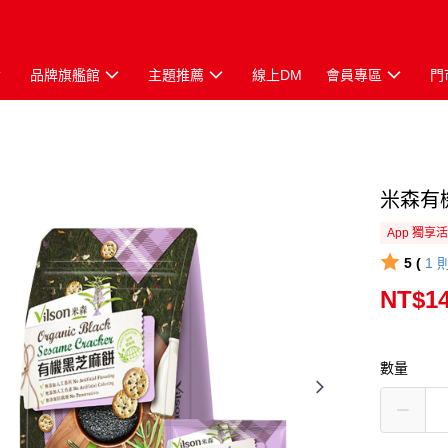
品牌旗艦館
主題推薦
線上DM
會員專區
門
米森有機
App 獨享
5 (
1
NT$1
數量