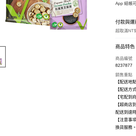
App 結
付款與運
超取滿NT$
付款方式
商品特色
信用卡一
商品編號
8237877
信用卡分
銷售重點
3 期 
【配送地
合作金
【配送方式
超商取貨
華南商
【宅配到府
LINE Pay
上海商
【超商店到
國泰世
配送到達
Apple Pay
臺灣中
【注意事
匯豐（
街口支付
聯邦商
換貨服務
元大商
悠遊付