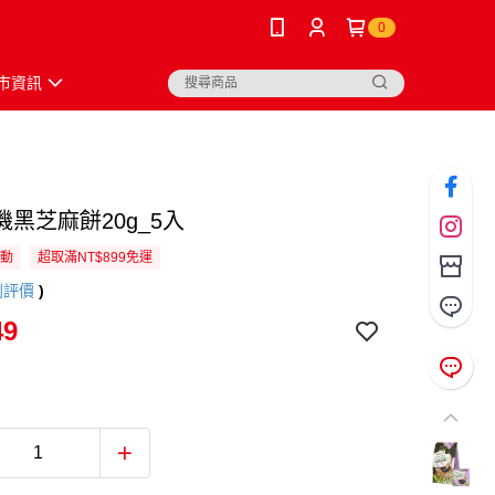
0
市資訊
黑芝麻餅20g_5入
活動
超取滿NT$899免運
則評價
)
49