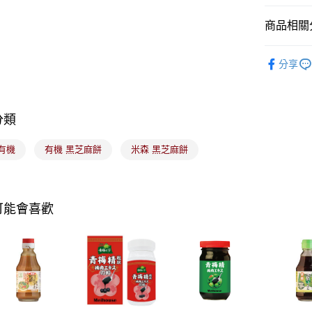
玉山商
台新國
Google Pa
商品相關分
台灣樂
全盈+PAY
食品/飲料
分享
大哥付你
相關說明
【大哥付
ATM付款
1.本服務
分類
2.付款方
流程，驗
有機
有機 黑芝麻餅
米森 黑芝麻餅
完成交易
運送方式
3.實際核
4.訂單成
全家取貨
消。如遇
每筆NT$1
無法說明
可能會喜歡
【繳款方
付款後全
1.分期款
醒簡訊。
每筆NT$1
2.透過簡
帳／街口支
7-11取貨
【注意事
每筆NT$1
1.本服務