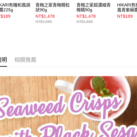
用戶於交
付款後7-1
IKARI有機和風胡
青梅之家青梅精粒
青梅之家超濃縮青
HIKARI
款買賣價
醬225g
狀90g
梅精90g
風青紫蘇醬
每筆NT$1
2.基於同
$189
NT$1,478
NT$1,478
NT$189
資料（包
NT$1,680
NT$1,680
宅配
用，由本
3.完整用
每筆NT$1
付款後門
每筆NT$1
說明
相關推薦