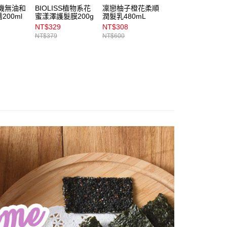
易時，得透過本服務購買商品或服務，並由商店將買賣／分期付
1取貨
有機無油和
BIOLISS植物系花
凜戀柚子橙花柔順
&honey蜂蜜閃耀
金債權讓與本公司後，依約使用本公司帳單繳交帳款。
200ml
蜜漾澤護髮膜200g
潤髮乳480mL
絲滑護理髮膜
00，滿NT$899(含以上)免運費
意付款使用「大哥付你分期」之契約關係目的，商店將以您的個人
130ml
NT$329
NT$308
NT$399
含姓名、電話或地址）提供予台灣大哥大進項蒐集、處理及利
NT$379
NT$600
NT$480
公司與您本人進行分期帳單所需資料之確認、核對及更正。
戶服務條款，請詳閱以下連結：
https://oppay.tw/userRule
00，滿NT$899(含以上)免運費
市自取
00，滿NT$399(含以上)免運費