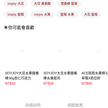
成交易。
soyjoy 大豆
大豆 異黃酮
營養棒 藍莓
3.實際核准額度、可分期數及費用金額請依後續交易確認頁面所載為準。
全家取貨付款
4.訂單成立30分鐘內，如未前往確認交易或遇審核未通過，訂單將自動取
每筆NT$100，滿NT$899(含以上)免運費
soyjoy 藍莓
soyjoy 水果
藍莓 水果
大豆 藍莓
消。如遇「轉專審核」未通過狀況，表示未達大哥付你分期系統評分，恕無
法說明評估內容。
付款後全家取貨
【繳款方式說明】
🌟你可能會喜歡
1.分期款項不併入電信帳單，「大哥付你分期」於每月結算日後寄送繳費提
每筆NT$100，滿NT$899(含以上)免運費
醒簡訊。
2.透過簡訊連結打開帳單後，可選擇「超商條碼／台灣大直營門市／銀行轉
7-11取貨付款
帳／街口支付／iPASS MONEY」等通路繳費。
每筆NT$100，滿NT$899(含以上)免運費
【注意事項】
付款後7-11取貨
1.本服務係由「台灣大哥大股份有限公司」（以下簡稱本公司）所提供，讓
用戶於交易時，得透過本服務購買商品或服務，並由商店將買賣／分期付款
每筆NT$100，滿NT$899(含以上)免運費
買賣價金債權讓與本公司後，依約使用本公司帳單繳交帳款。
2.基於同意付款使用「大哥付你分期」之契約關係目的，商店將以您的個人
宅配
資料（包含姓名、電話或地址）提供予台灣大哥大進項蒐集、處理及利用，
SOYJOY大豆水果營養
SOYJOY大豆水果營養
ACE斑斑水果條32
由本公司與您本人進行分期帳單所需資料之確認、核對及更正。
每筆NT$100，滿NT$899(含以上)免運費
棒30g杏仁巧克力
棒水果起司
草莓X奇亞籽
3.完整用戶服務條款，請詳閱以下連結：
https://oppay.tw/userRule
NT$35
NT$35
NT$59
付款後門市自取
每筆NT$100，滿NT$399(含以上)免運費
詳細說明
相關推薦