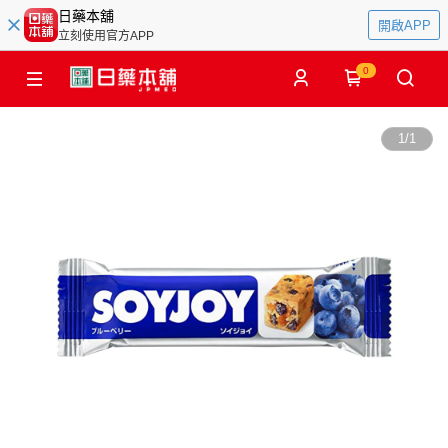
日藥本舖
開啟APP
立刻使用官方APP
0
1
/
1