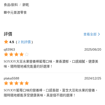
食品/飲料
餅乾
🟦中元普渡零食
評價
查看全部
4.5
(
2
則評價
)
q83963
2025/06/20
SOYJOY大豆水果營養棒藍莓口味，果香濃郁，口感細膩，健康美
味，隨時隨地補充能量的好選擇！
plaka5588
2024/12/25
SOYJOY藍莓口味的營養棒，口感香甜，富含大豆和水果的營養，
隨時隨地都能享受健康美味，真是個不錯的選擇！