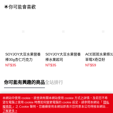
🌟你可能會喜歡
SOYJOY大豆水果營養
SOYJOY大豆水果營養
ACE斑斑水果條32
棒30g杏仁巧克力
棒水果起司
草莓X奇亞籽
NT$35
NT$35
NT$59
你可能有興趣的商品
全站排行
本網站中使用 cookie，欲查詢有關本網站使用 cookie 方式之詳情，及若您不希
熱門標籤
望在電腦上使用 cookie 時應如何變更電腦的 cookie 設定，請參閱本網站「
隱私
權條款
」之 Cookie 聲明。您繼續使用本網站即表示您同意本公司得按本網站使
用條款之 Cookie 聲明使用 cookie。
了解更多 >