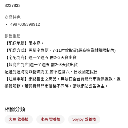
信用卡分期付款
8237833
3 期 0 利率 每期
NT$11
21家銀行
商品特色
合作金庫商業銀行
第一商業銀行
超商取貨付款
4987035398912
華南商業銀行
彰化商業銀行
LINE Pay
上海商業儲蓄銀行
台北富邦商業銀行
銷售重點
國泰世華商業銀行
兆豐國際商業銀行
Apple Pay
【配送地點】限本島。
臺灣中小企業銀行
台中商業銀行
【配送方式】黑貓宅急便、7-11付款取貨(超商進貨材積限制內)
匯豐（台灣）商業銀行
華泰商業銀行
街口支付
聯邦商業銀行
遠東國際商業銀行
【宅配到府】週一至週五 需2~3天貨出貨
元大商業銀行
永豐商業銀行
悠遊付
【超商店到店]週一至週五 需2~3天貨出貨
玉山商業銀行
星展（台灣）商業銀行
配送到達時間以物流為主,皆不包含六、日及國定假日
台新國際商業銀行
中國信託商業銀行
Google Pay
【注意事項】網路售出之商品，無法在全台實體門市提供退款、退
台灣樂天信用卡公司
全盈+PAY
換貨服務。若與實體門市價格不同時，請以網站公告為主。
大哥付你分期
相關說明
相關分類
【大哥付你分期使用說明】
ATM付款
1.本服務由台灣大哥大提供，台灣大哥大用戶可立即使用無須另外申請。
大豆 營養棒
水果 營養棒
Soyjoy 營養棒
2.付款方式選擇「大哥付你分期」，訂單成立後會自動跳轉到大哥付的交易
流程，驗證手機門號後，選擇欲分期的期數、繳款截止日，確認付款後即完
運送方式