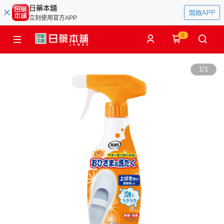
日藥本舖
開啟APP
立刻使用官方APP
0
1
/
1