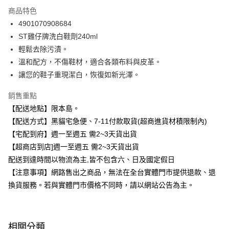
3 期 0 利率 每期
NT$44
21家銀行
商品特色
合作金庫商業銀行
第一商業銀行
超商取貨付款
4901070908684
華南商業銀行
彰化商業銀行
ST雞仔牌洗白鞋劑240ml
LINE Pay
上海商業儲蓄銀行
台北富邦商業銀行
國泰世華商業銀行
兆豐國際商業銀行
輕鬆去除污漬。
Apple Pay
臺灣中小企業銀行
台中商業銀行
溫和配方，不傷鞋材，適合各類布料與皮革。
匯豐（台灣）商業銀行
華泰商業銀行
讓您的鞋子重現潔白，恢復如新光澤。
街口支付
聯邦商業銀行
遠東國際商業銀行
元大商業銀行
永豐商業銀行
悠遊付
銷售重點
玉山商業銀行
星展（台灣）商業銀行
【配送地點】限本島。
台新國際商業銀行
中國信託商業銀行
Google Pay
【配送方式】黑貓宅急便、7-11付款取貨(超商進貨材積限制內)
台灣樂天信用卡公司
全盈+PAY
【宅配到府】週一至週五 需2~3天貨出貨
【超商店到店]週一至週五 需2~3天貨出貨
大哥付你分期
配送到達時間以物流為主,皆不包含六、日及國定假日
相關說明
【注意事項】網路售出之商品，無法在全台實體門市提供退款、退
【大哥付你分期使用說明】
ATM付款
換貨服務。若與實體門市價格不同時，請以網站公告為主。
1.本服務由台灣大哥大提供，台灣大哥大用戶可立即使用無須另外申請。
2.付款方式選擇「大哥付你分期」，訂單成立後會自動跳轉到大哥付的交易
流程，驗證手機門號後，選擇欲分期的期數、繳款截止日，確認付款後即完
運送方式
成交易。
3.實際核准額度、可分期數及費用金額請依後續交易確認頁面所載為準。
全家取貨付款
相關分類