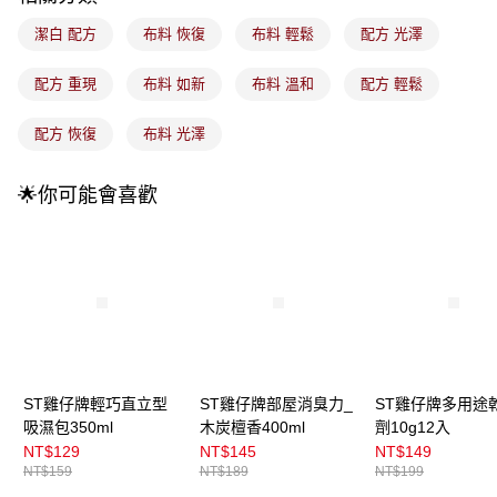
4.訂單成立30分鐘內，如未前往確認交易或遇審核未通過，訂單將自動取
每筆NT$100，滿NT$899(含以上)免運費
消。如遇「轉專審核」未通過狀況，表示未達大哥付你分期系統評分，恕無
潔白 配方
布料 恢復
布料 輕鬆
配方 光澤
法說明評估內容。
付款後全家取貨
【繳款方式說明】
1.分期款項不併入電信帳單，「大哥付你分期」於每月結算日後寄送繳費提
配方 重現
布料 如新
布料 溫和
配方 輕鬆
每筆NT$100，滿NT$899(含以上)免運費
醒簡訊。
2.透過簡訊連結打開帳單後，可選擇「超商條碼／台灣大直營門市／銀行轉
7-11取貨付款
配方 恢復
布料 光澤
帳／街口支付／iPASS MONEY」等通路繳費。
每筆NT$100，滿NT$899(含以上)免運費
【注意事項】
🌟你可能會喜歡
付款後7-11取貨
1.本服務係由「台灣大哥大股份有限公司」（以下簡稱本公司）所提供，讓
用戶於交易時，得透過本服務購買商品或服務，並由商店將買賣／分期付款
每筆NT$100，滿NT$899(含以上)免運費
買賣價金債權讓與本公司後，依約使用本公司帳單繳交帳款。
2.基於同意付款使用「大哥付你分期」之契約關係目的，商店將以您的個人
宅配
資料（包含姓名、電話或地址）提供予台灣大哥大進項蒐集、處理及利用，
由本公司與您本人進行分期帳單所需資料之確認、核對及更正。
每筆NT$100，滿NT$899(含以上)免運費
3.完整用戶服務條款，請詳閱以下連結：
https://oppay.tw/userRule
付款後門市自取
每筆NT$100，滿NT$399(含以上)免運費
ST雞仔牌輕巧直立型
ST雞仔牌部屋消臭力_
ST雞仔牌多用途
吸濕包350ml
木炭檀香400ml
劑10g12入
NT$129
NT$145
NT$149
NT$159
NT$189
NT$199