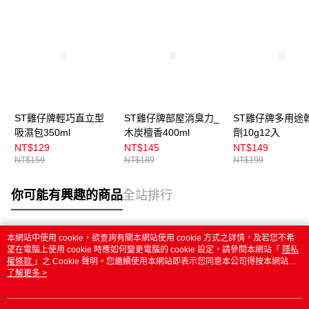
ST雞仔牌輕巧直立型
ST雞仔牌部屋消臭力_
ST雞仔牌多用途
吸濕包350ml
木炭檀香400ml
劑10g12入
NT$129
NT$145
NT$149
NT$159
NT$189
NT$199
你可能有興趣的商品
全站排行
本網站中使用 cookie，欲查詢有關本網站使用 cookie 方式之詳情，及若您不希
熱門標籤
望在電腦上使用 cookie 時應如何變更電腦的 cookie 設定，請參閱本網站「
隱私
權條款
」之 Cookie 聲明。您繼續使用本網站即表示您同意本公司得按本網站使
用條款之 Cookie 聲明使用 cookie。
了解更多 >