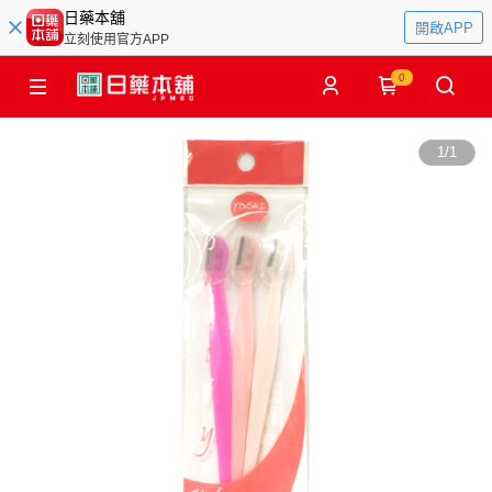
日藥本舖
開啟APP
立刻使用官方APP
0
1
/
1