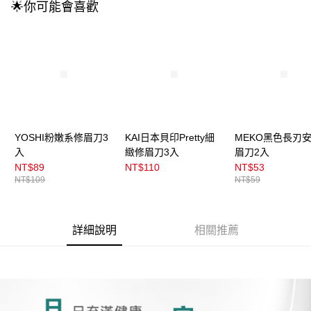
4.訂單成立30分鐘內，如未前往確認交易或遇審核未通過，訂單將自動取
🌟你可能會喜歡
每筆NT$100，滿NT$899(含以上)免運費
消。如遇「轉專審核」未通過狀況，表示未達大哥付你分期系統評分，恕無
法說明評估內容。
付款後全家取貨
【繳款方式說明】
1.分期款項不併入電信帳單，「大哥付你分期」於每月結算日後寄送繳費提
每筆NT$100，滿NT$899(含以上)免運費
醒簡訊。
2.透過簡訊連結打開帳單後，可選擇「超商條碼／台灣大直營門市／銀行轉
7-11取貨付款
帳／街口支付／iPASS MONEY」等通路繳費。
每筆NT$100，滿NT$899(含以上)免運費
【注意事項】
付款後7-11取貨
1.本服務係由「台灣大哥大股份有限公司」（以下簡稱本公司）所提供，讓
YOSHI粉嫩系修眉刀3
KAI日本貝印Pretty細
MEKO黑色長刃
用戶於交易時，得透過本服務購買商品或服務，並由商店將買賣／分期付款
每筆NT$100，滿NT$899(含以上)免運費
入
緻修眉刀3入
眉刀2入
買賣價金債權讓與本公司後，依約使用本公司帳單繳交帳款。
2.基於同意付款使用「大哥付你分期」之契約關係目的，商店將以您的個人
NT$89
NT$110
NT$53
宅配
資料（包含姓名、電話或地址）提供予台灣大哥大進項蒐集、處理及利用，
NT$109
NT$59
由本公司與您本人進行分期帳單所需資料之確認、核對及更正。
每筆NT$100，滿NT$899(含以上)免運費
3.完整用戶服務條款，請詳閱以下連結：
https://oppay.tw/userRule
付款後門市自取
詳細說明
相關推薦
每筆NT$100，滿NT$399(含以上)免運費