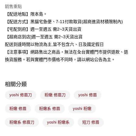
3 期 0 利率 每期
NT$26
21家銀行
銷售重點
合作金庫商業銀行
第一商業銀行
超商取貨付款
【配送地點】限本島。
華南商業銀行
彰化商業銀行
【配送方式】黑貓宅急便、7-11付款取貨(超商進貨材積限制內)
LINE Pay
上海商業儲蓄銀行
台北富邦商業銀行
國泰世華商業銀行
兆豐國際商業銀行
【宅配到府】週一至週五 需2~3天貨出貨
Apple Pay
臺灣中小企業銀行
台中商業銀行
【超商店到店]週一至週五 需2~3天貨出貨
匯豐（台灣）商業銀行
華泰商業銀行
配送到達時間以物流為主,皆不包含六、日及國定假日
街口支付
聯邦商業銀行
遠東國際商業銀行
【注意事項】網路售出之商品，無法在全台實體門市提供退款、退
元大商業銀行
永豐商業銀行
悠遊付
換貨服務。若與實體門市價格不同時，請以網站公告為主。
玉山商業銀行
星展（台灣）商業銀行
台新國際商業銀行
中國信託商業銀行
Google Pay
台灣樂天信用卡公司
全盈+PAY
相關分類
大哥付你分期
yoshi 修眉刀
粉嫩 修眉刀
yoshi 修眉
相關說明
【大哥付你分期使用說明】
ATM付款
粉嫩 修眉
粉嫩系 修眉
yoshi 粉嫩
1.本服務由台灣大哥大提供，台灣大哥大用戶可立即使用無須另外申請。
2.付款方式選擇「大哥付你分期」，訂單成立後會自動跳轉到大哥付的交易
流程，驗證手機門號後，選擇欲分期的期數、繳款截止日，確認付款後即完
粉嫩系 修眉刀
yoshi 粉嫩系
短刀 修眉
運送方式
成交易。
3.實際核准額度、可分期數及費用金額請依後續交易確認頁面所載為準。
全家取貨付款