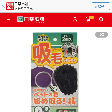
日藥本舖
開啟APP
立刻使用官方APP
0
1
/
2