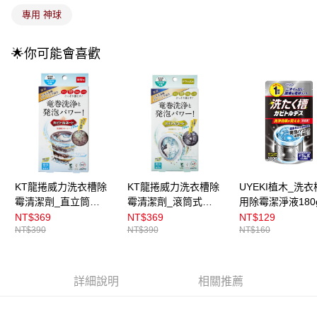
4.訂單成立30分鐘內，如未前往確認交易或遇審核未通過，訂單將自動取
每筆NT$100，滿NT$899(含以上)免運費
專用 神球
消。如遇「轉專審核」未通過狀況，表示未達大哥付你分期系統評分，恕無
法說明評估內容。
付款後全家取貨
【繳款方式說明】
🌟你可能會喜歡
1.分期款項不併入電信帳單，「大哥付你分期」於每月結算日後寄送繳費提
每筆NT$100，滿NT$899(含以上)免運費
醒簡訊。
2.透過簡訊連結打開帳單後，可選擇「超商條碼／台灣大直營門市／銀行轉
7-11取貨付款
帳／街口支付／iPASS MONEY」等通路繳費。
每筆NT$100，滿NT$899(含以上)免運費
【注意事項】
付款後7-11取貨
1.本服務係由「台灣大哥大股份有限公司」（以下簡稱本公司）所提供，讓
用戶於交易時，得透過本服務購買商品或服務，並由商店將買賣／分期付款
每筆NT$100，滿NT$899(含以上)免運費
買賣價金債權讓與本公司後，依約使用本公司帳單繳交帳款。
2.基於同意付款使用「大哥付你分期」之契約關係目的，商店將以您的個人
宅配
資料（包含姓名、電話或地址）提供予台灣大哥大進項蒐集、處理及利用，
KT龍捲威力洗衣槽除
KT龍捲威力洗衣槽除
UYEKI植木_洗
由本公司與您本人進行分期帳單所需資料之確認、核對及更正。
每筆NT$100，滿NT$899(含以上)免運費
霉清潔劑_直立筒
霉清潔劑_滾筒式
用除霉潔淨液180g
3.完整用戶服務條款，請詳閱以下連結：
https://oppay.tw/userRule
200g10g
100g5g
回份
NT$369
NT$369
NT$129
付款後門市自取
NT$390
NT$390
NT$160
每筆NT$100，滿NT$399(含以上)免運費
詳細說明
相關推薦