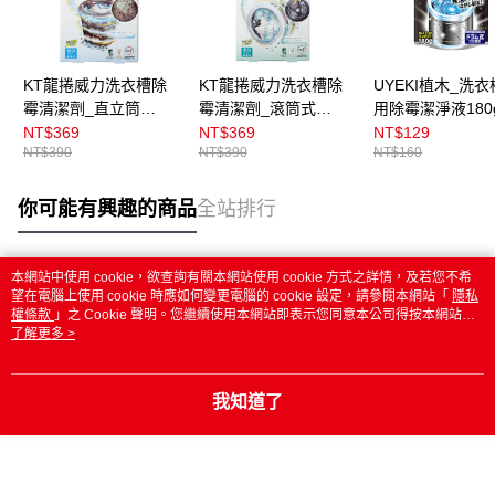
KT龍捲威力洗衣槽除
KT龍捲威力洗衣槽除
UYEKI植木_洗
霉清潔劑_直立筒
霉清潔劑_滾筒式
用除霉潔淨液180g
200g10g
100g5g
回份
NT$369
NT$369
NT$129
NT$390
NT$390
NT$160
你可能有興趣的商品
全站排行
本網站中使用 cookie，欲查詢有關本網站使用 cookie 方式之詳情，及若您不希
熱門標籤
望在電腦上使用 cookie 時應如何變更電腦的 cookie 設定，請參閱本網站「
隱私
權條款
」之 Cookie 聲明。您繼續使用本網站即表示您同意本公司得按本網站使
用條款之 Cookie 聲明使用 cookie。
了解更多 >
我知道了