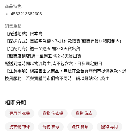
3 期 0 利率 每期
NT$130
21家銀行
商品特色
合作金庫商業銀行
第一商業銀行
超商取貨付款
4533213682603
華南商業銀行
彰化商業銀行
LINE Pay
上海商業儲蓄銀行
台北富邦商業銀行
銷售重點
國泰世華商業銀行
兆豐國際商業銀行
Apple Pay
【配送地點】限本島。
臺灣中小企業銀行
台中商業銀行
【配送方式】黑貓宅急便、7-11付款取貨(超商進貨材積限制內)
匯豐（台灣）商業銀行
華泰商業銀行
街口支付
聯邦商業銀行
遠東國際商業銀行
【宅配到府】週一至週五 需2~3天貨出貨
元大商業銀行
永豐商業銀行
悠遊付
【超商店到店]週一至週五 需2~3天貨出貨
玉山商業銀行
星展（台灣）商業銀行
配送到達時間以物流為主,皆不包含六、日及國定假日
台新國際商業銀行
中國信託商業銀行
Google Pay
【注意事項】網路售出之商品，無法在全台實體門市提供退款、退
台灣樂天信用卡公司
全盈+PAY
換貨服務。若與實體門市價格不同時，請以網站公告為主。
大哥付你分期
相關說明
相關分類
【大哥付你分期使用說明】
ATM付款
1.本服務由台灣大哥大提供，台灣大哥大用戶可立即使用無須另外申請。
專用 洗衣機
寵物 洗衣機
寵物 洗衣
2.付款方式選擇「大哥付你分期」，訂單成立後會自動跳轉到大哥付的交易
流程，驗證手機門號後，選擇欲分期的期數、繳款截止日，確認付款後即完
運送方式
成交易。
洗衣機 神球
寵物 神球
洗衣 神球
寵物 專用
3.實際核准額度、可分期數及費用金額請依後續交易確認頁面所載為準。
全家取貨付款