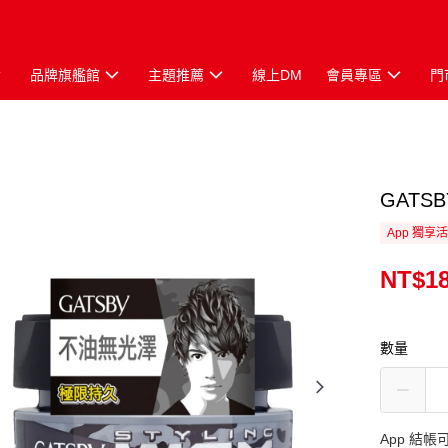
品牌旗艦館
主題推薦
線上DM
會員專區
門
GATS
App 獨享
NT$1
數量
App 結