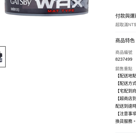
付款與運
超取滿NT$
付款方式
商品特色
信用卡一
商品編號
8237499
信用卡分
銷售重點
3 期 
【配送地
合作金
【配送方式
超商取貨
華南商
【宅配到府
LINE Pay
上海商
【超商店到
國泰世
配送到達
Apple Pay
臺灣中
【注意事
匯豐（
街口支付
聯邦商
換貨服務
元大商
悠遊付
玉山商