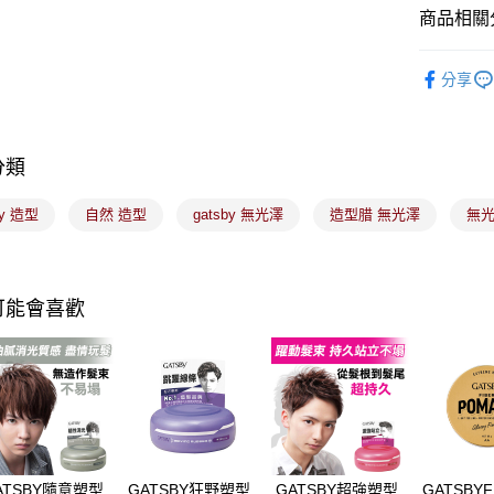
台新國
Google Pa
商品相關分
台灣樂
全盈+PAY
美髮/美體
分享
大哥付你
男性(型男
相關說明
【大哥付
ATM付款
1.本服務
分類
2.付款方
流程，驗
by 造型
自然 造型
gatsby 無光澤
造型腊 無光澤
無光
完成交易
運送方式
3.實際核
4.訂單成
全家取貨
消。如遇
每筆NT$1
無法說明
可能會喜歡
【繳款方
付款後全
1.分期款
醒簡訊。
每筆NT$1
2.透過簡
帳／街口支
7-11取貨
【注意事
每筆NT$1
1.本服務
用戶於交
付款後7-1
ATSBY隨意塑型
GATSBY狂野塑型
GATSBY超強塑型
GATSBYF