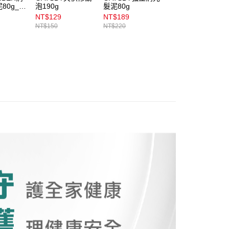
金債權讓與本公司後，依約使用本公司帳單繳交帳款。
80g_蓬
泡190g
髮泥80g
髮油80g
00，滿NT$899(含以上)免運費
意付款使用「大哥付你分期」之契約關係目的，商店將以您的個人
NT$129
NT$189
NT$250
含姓名、電話或地址）提供予台灣大哥大進項蒐集、處理及利
NT$150
NT$220
公司與您本人進行分期帳單所需資料之確認、核對及更正。
戶服務條款，請詳閱以下連結：
https://oppay.tw/userRule
00，滿NT$899(含以上)免運費
市自取
00，滿NT$399(含以上)免運費