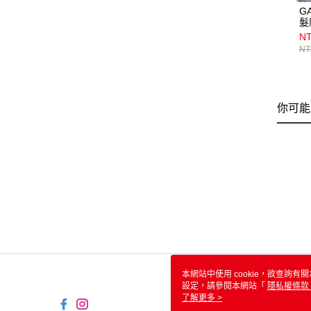
G
髮
NT
NT
你可能
本網站中使用 cookie，欲查詢有關
設定，請參閱本網站「
隱私權條款
使用 cookie。
了解更多 >