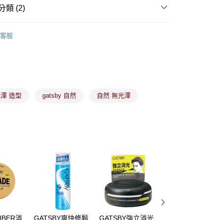
際商業銀行
中國信託商業銀行
y
類 (2)
天信用卡公司
頭髮護理
客服
分期
)專區
男性用髮類
你分期使用說明】
由台灣大哥大提供，台灣大哥大用戶可立即使用無須另外申請。
式選擇「大哥付你分期」，訂單成立後會自動跳轉到大哥付的交易
證手機門號後，選擇欲分期的期數、繳款截止日，確認付款後即
澤 造型
gatsby 自然
自然 無光澤
。
准額度、可分期數及費用金額請依後續交易確認頁面所載為準。
立30分鐘內，如未前往確認交易或遇審核未通過，訂單將自動取
付款
「轉專審核」未通過狀況，表示未達大哥付你分期系統評分，恕
00，滿NT$899(含以上)免運費
評估內容。
式說明】
家取貨
項不併入電信帳單，「大哥付你分期」於每月結算日後寄送繳費提
00，滿NT$899(含以上)免運費
訊連結打開帳單後，可選擇「超商條碼／台灣大直營門市／銀行轉
付／iPASS MONEY」等通路繳費。
付款
項】
00，滿NT$899(含以上)免運費
係由「台灣大哥大股份有限公司」（以下簡稱本公司）所提供，讓
易時，得透過本服務購買商品或服務，並由商店將買賣／分期付
1取貨
IBER消
GATSBY爽快修鬍
GATSBY強立消光
GATSBY經典後梳