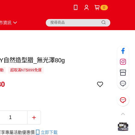
0
市資訊
BY自然造型腊_無光澤80g
活動
超取滿NT$899免運
80
帳可享專屬活動優惠價
立即下載