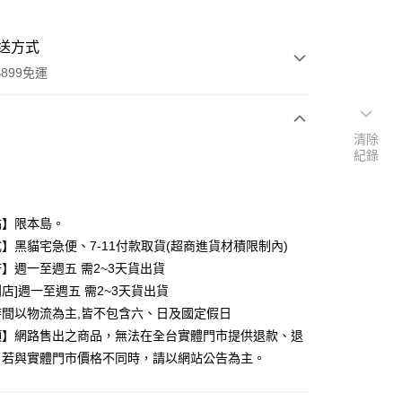
送方式
899免運
清除
次付款
紀錄
期付款
0 利率 每期
NT$60
21家銀行
點】限本島。
庫商業銀行
第一商業銀行
】黑貓宅急便、7-11付款取貨(超商進貨材積限制內)
付款
業銀行
彰化商業銀行
】週一至週五 需2~3天貨出貨
業儲蓄銀行
台北富邦商業銀行
店]週一至週五 需2~3天貨出貨
華商業銀行
兆豐國際商業銀行
時間以物流為主,皆不包含六、日及國定假日
小企業銀行
台中商業銀行
項】網路售出之商品，無法在全台實體門市提供退款、退
台灣）商業銀行
華泰商業銀行
業銀行
遠東國際商業銀行
。若與實體門市價格不同時，請以網站公告為主。
業銀行
永豐商業銀行
業銀行
星展（台灣）商業銀行