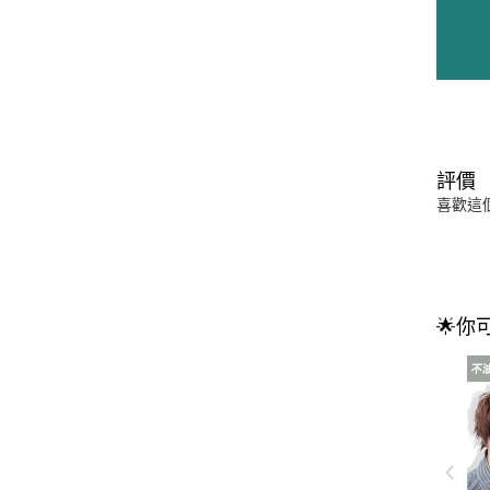
評價
喜歡這
🌟你