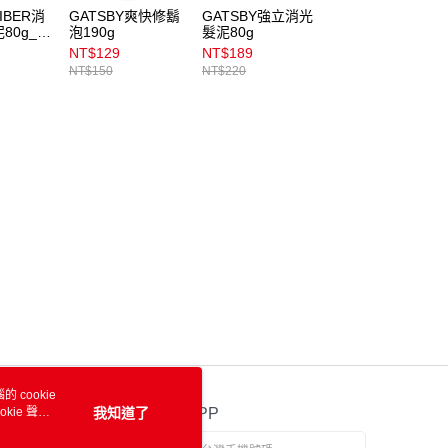
IBER消
GATSBY爽快修鬍
GATSBY強立消光
GATSBY經典後梳
80g_蓬
泡190g
髮泥80g
髮油80g
NT$129
NT$189
NT$250
NT$150
NT$220
 cookie
kie 聲明
我知道了
官方APP