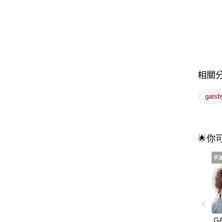
相關
gats
🌟你
G