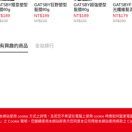
ATSBY隨意塑型
GATSBY狂野塑型
GATSBY超強塑型
GATSBYF
腊80g
髮腊80g
髮腊80g
光纖維髮泥
鬆線條
$189
NT$189
NT$189
NT$179
$220
NT$220
NT$220
NT$200
有興趣的商品
全站排行
本網站使用 cookie 方式之詳情，及若您不希望在電腦上使用 cookie 時應如何變更電腦的
」之 Cookie 聲明。您繼續使用本網站即表示您同意本公司得按本網站使用條款之 Coo
關於我們
客服資訊
品牌故事
購物說明