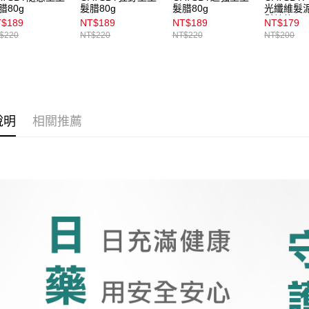
款買賣價
腊80g
髮腊80g
髮腊80g
光纖維髮泥
每筆NT$1
2.基於同
鬆線條
$189
NT$189
NT$189
NT$179
資料（包
$220
NT$220
NT$220
NT$200
宅配
用，由本
3.完整用
每筆NT$1
付款後門
每筆NT$1
說明
相關推薦