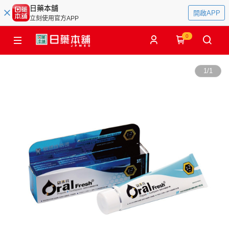
日藥本舖
開啟APP
立刻使用官方APP
0
1
/
1