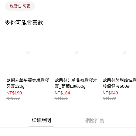
3.實際核准額度、可分期數及費用金額請依後續交易確認頁面所載為準。
全家取貨付款
敏感性 防護
4.訂單成立30分鐘內，如未前往確認交易或遇審核未通過，訂單將自動取
每筆NT$100，滿NT$899(含以上)免運費
消。如遇「轉專審核」未通過狀況，表示未達大哥付你分期系統評分，恕無
法說明評估內容。
🌟你可能會喜歡
付款後全家取貨
【繳款方式說明】
1.分期款項不併入電信帳單，「大哥付你分期」於每月結算日後寄送繳費提
每筆NT$100，滿NT$899(含以上)免運費
醒簡訊。
2.透過簡訊連結打開帳單後，可選擇「超商條碼／台灣大直營門市／銀行轉
7-11取貨付款
帳／街口支付／iPASS MONEY」等通路繳費。
每筆NT$100，滿NT$899(含以上)免運費
【注意事項】
付款後7-11取貨
1.本服務係由「台灣大哥大股份有限公司」（以下簡稱本公司）所提供，讓
用戶於交易時，得透過本服務購買商品或服務，並由商店將買賣／分期付款
每筆NT$100，滿NT$899(含以上)免運費
買賣價金債權讓與本公司後，依約使用本公司帳單繳交帳款。
2.基於同意付款使用「大哥付你分期」之契約關係目的，商店將以您的個人
歐樂芬產孕婦專用蜂膠
歐樂芬兒童含氟蜂膠牙
歐樂芬牙周護理
宅配
資料（包含姓名、電話或地址）提供予台灣大哥大進項蒐集、處理及利用，
牙膏120g
膏_葡萄口味60g
腔保健液600ml
由本公司與您本人進行分期帳單所需資料之確認、核對及更正。
每筆NT$100，滿NT$899(含以上)免運費
NT$190
NT$164
NT$649
3.完整用戶服務條款，請詳閱以下連結：
https://oppay.tw/userRule
NT$380
NT$175
NT$699
付款後門市自取
每筆NT$100，滿NT$399(含以上)免運費
詳細說明
相關推薦