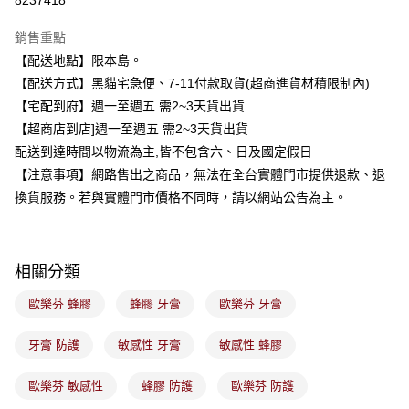
8237418
3 期 0 利率 每期
NT$66
21家銀行
銷售重點
合作金庫商業銀行
第一商業銀行
超商取貨付款
【配送地點】限本島。
華南商業銀行
彰化商業銀行
【配送方式】黑貓宅急便、7-11付款取貨(超商進貨材積限制內)
LINE Pay
上海商業儲蓄銀行
台北富邦商業銀行
國泰世華商業銀行
兆豐國際商業銀行
【宅配到府】週一至週五 需2~3天貨出貨
Apple Pay
臺灣中小企業銀行
台中商業銀行
【超商店到店]週一至週五 需2~3天貨出貨
匯豐（台灣）商業銀行
華泰商業銀行
配送到達時間以物流為主,皆不包含六、日及國定假日
街口支付
聯邦商業銀行
遠東國際商業銀行
【注意事項】網路售出之商品，無法在全台實體門市提供退款、退
元大商業銀行
永豐商業銀行
悠遊付
換貨服務。若與實體門市價格不同時，請以網站公告為主。
玉山商業銀行
星展（台灣）商業銀行
台新國際商業銀行
中國信託商業銀行
Google Pay
台灣樂天信用卡公司
全盈+PAY
相關分類
大哥付你分期
歐樂芬 蜂膠
蜂膠 牙膏
歐樂芬 牙膏
相關說明
【大哥付你分期使用說明】
ATM付款
牙膏 防護
敏感性 牙膏
敏感性 蜂膠
1.本服務由台灣大哥大提供，台灣大哥大用戶可立即使用無須另外申請。
2.付款方式選擇「大哥付你分期」，訂單成立後會自動跳轉到大哥付的交易
流程，驗證手機門號後，選擇欲分期的期數、繳款截止日，確認付款後即完
歐樂芬 敏感性
蜂膠 防護
歐樂芬 防護
運送方式
成交易。