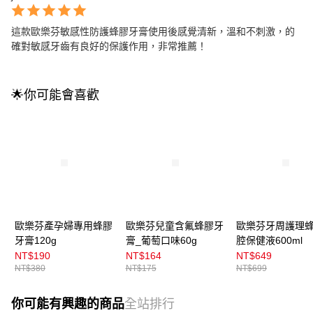
這款歐樂芬敏感性防護蜂膠牙膏使用後感覺清新，溫和不刺激，的
確對敏感牙齒有良好的保護作用，非常推薦！
🌟你可能會喜歡
歐樂芬產孕婦專用蜂膠
歐樂芬兒童含氟蜂膠牙
歐樂芬牙周護理
牙膏120g
膏_葡萄口味60g
腔保健液600ml
NT$190
NT$164
NT$649
NT$380
NT$175
NT$699
你可能有興趣的商品
全站排行