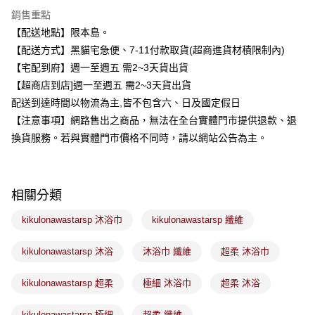
3 期 0 利率 每期
NT$56
21家銀行
銷售重點
合作金庫商業銀行
第一商業銀行
超商取貨付款
【配送地點】限本島。
華南商業銀行
彰化商業銀行
【配送方式】黑貓宅急便、7-11付款取貨(超商進貨材積限制內)
LINE Pay
上海商業儲蓄銀行
台北富邦商業銀行
國泰世華商業銀行
兆豐國際商業銀行
【宅配到府】週一至週五 需2~3天貨出貨
Apple Pay
臺灣中小企業銀行
台中商業銀行
【超商店到店]週一至週五 需2~3天貨出貨
匯豐（台灣）商業銀行
華泰商業銀行
配送到達時間以物流為主,皆不包含六、日及國定假日
街口支付
聯邦商業銀行
遠東國際商業銀行
【注意事項】網路售出之商品，無法在全台實體門市提供退款、退
元大商業銀行
永豐商業銀行
悠遊付
換貨服務。若與實體門市價格不同時，請以網站公告為主。
玉山商業銀行
星展（台灣）商業銀行
台新國際商業銀行
中國信託商業銀行
Google Pay
台灣樂天信用卡公司
全盈+PAY
相關分類
大哥付你分期
kikulonawastarsp 沐浴巾
kikulonawastarsp 纖維
相關說明
【大哥付你分期使用說明】
ATM付款
kikulonawastarsp 沐浴
沐浴巾 纖維
超柔 沐浴巾
1.本服務由台灣大哥大提供，台灣大哥大用戶可立即使用無須另外申請。
2.付款方式選擇「大哥付你分期」，訂單成立後會自動跳轉到大哥付的交易
流程，驗證手機門號後，選擇欲分期的期數、繳款截止日，確認付款後即完
kikulonawastarsp 超柔
極細 沐浴巾
超柔 沐浴
運送方式
成交易。
3.實際核准額度、可分期數及費用金額請依後續交易確認頁面所載為準。
全家取貨付款
kikulonawastarsp 極細
超柔 纖維