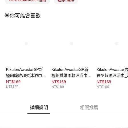
4.訂單成立30分鐘內，如未前往確認交易或遇審核未通過，訂單將自動取
每筆NT$100，滿NT$899(含以上)免運費
消。如遇「轉專審核」未通過狀況，表示未達大哥付你分期系統評分，恕無
法說明評估內容。
🌟你可能會喜歡
付款後全家取貨
【繳款方式說明】
1.分期款項不併入電信帳單，「大哥付你分期」於每月結算日後寄送繳費提
每筆NT$100，滿NT$899(含以上)免運費
醒簡訊。
2.透過簡訊連結打開帳單後，可選擇「超商條碼／台灣大直營門市／銀行轉
7-11取貨付款
帳／街口支付／iPASS MONEY」等通路繳費。
每筆NT$100，滿NT$899(含以上)免運費
【注意事項】
付款後7-11取貨
1.本服務係由「台灣大哥大股份有限公司」（以下簡稱本公司）所提供，讓
用戶於交易時，得透過本服務購買商品或服務，並由商店將買賣／分期付款
每筆NT$100，滿NT$899(含以上)免運費
買賣價金債權讓與本公司後，依約使用本公司帳單繳交帳款。
2.基於同意付款使用「大哥付你分期」之契約關係目的，商店將以您的個人
KikulonAwastarSP新
KikulonAwastarSP新
KikulonAwasta
宅配
資料（包含姓名、電話或地址）提供予台灣大哥大進項蒐集、處理及利用，
極細纖維超柔沐浴巾_
極細纖維柔軟沐浴巾_
長型超硬沐浴巾_
由本公司與您本人進行分期帳單所需資料之確認、核對及更正。
每筆NT$100，滿NT$899(含以上)免運費
黃
粉
NT$169
NT$169
NT$169
3.完整用戶服務條款，請詳閱以下連結：
https://oppay.tw/userRule
NT$189
NT$189
NT$199
付款後門市自取
每筆NT$100，滿NT$399(含以上)免運費
詳細說明
相關推薦