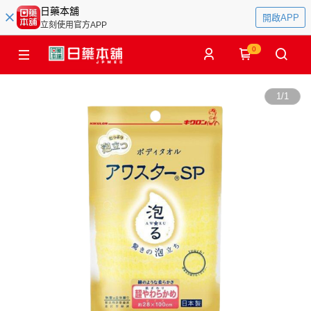
日藥本舖
開啟APP
立刻使用官方APP
0
1
/
1