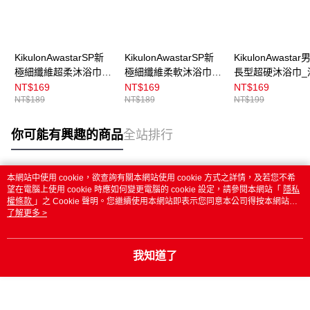
KikulonAwastarSP新
KikulonAwastarSP新
KikulonAwasta
極細纖維超柔沐浴巾_
極細纖維柔軟沐浴巾_
長型超硬沐浴巾_
黃
粉
NT$169
NT$169
NT$169
NT$189
NT$189
NT$199
你可能有興趣的商品
全站排行
本網站中使用 cookie，欲查詢有關本網站使用 cookie 方式之詳情，及若您不希
熱門標籤
望在電腦上使用 cookie 時應如何變更電腦的 cookie 設定，請參閱本網站「
隱私
權條款
」之 Cookie 聲明。您繼續使用本網站即表示您同意本公司得按本網站使
用條款之 Cookie 聲明使用 cookie。
了解更多 >
我知道了