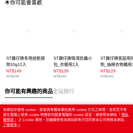
🌟你可能會喜歡
ST雞仔牌多用途乾燥
ST雞仔牌吸濕防蟲小
ST雞仔牌家庭用
劑10g12入
包_衣櫥用2入
劑_抽屜衣物櫃用
NT$149
NT$139
NT$229
NT$199
NT$149
NT$249
你可能有興趣的商品
全站排行
本網站中使用 cookie，欲查詢有關本網站使用 cookie 方式之詳情，及若您不希
熱門標籤
望在電腦上使用 cookie 時應如何變更電腦的 cookie 設定，請參閱本網站「
隱私
權條款
」之 Cookie 聲明。您繼續使用本網站即表示您同意本公司得按本網站使
用條款之 Cookie 聲明使用 cookie。
了解更多 >