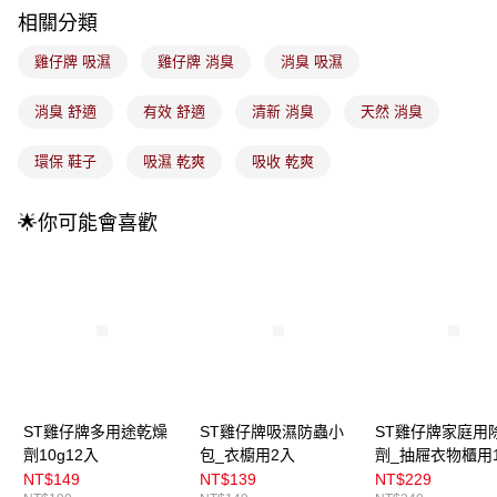
4.訂單成立30分鐘內，如未前往確認交易或遇審核未通過，訂單將自動取
每筆NT$100，滿NT$899(含以上)免運費
相關分類
消。如遇「轉專審核」未通過狀況，表示未達大哥付你分期系統評分，恕無
法說明評估內容。
付款後全家取貨
雞仔牌 吸濕
雞仔牌 消臭
消臭 吸濕
【繳款方式說明】
1.分期款項不併入電信帳單，「大哥付你分期」於每月結算日後寄送繳費提
每筆NT$100，滿NT$899(含以上)免運費
醒簡訊。
消臭 舒適
有效 舒適
清新 消臭
天然 消臭
2.透過簡訊連結打開帳單後，可選擇「超商條碼／台灣大直營門市／銀行轉
7-11取貨付款
帳／街口支付／iPASS MONEY」等通路繳費。
環保 鞋子
吸濕 乾爽
吸收 乾爽
每筆NT$100，滿NT$899(含以上)免運費
【注意事項】
付款後7-11取貨
1.本服務係由「台灣大哥大股份有限公司」（以下簡稱本公司）所提供，讓
🌟你可能會喜歡
用戶於交易時，得透過本服務購買商品或服務，並由商店將買賣／分期付款
每筆NT$100，滿NT$899(含以上)免運費
買賣價金債權讓與本公司後，依約使用本公司帳單繳交帳款。
2.基於同意付款使用「大哥付你分期」之契約關係目的，商店將以您的個人
宅配
資料（包含姓名、電話或地址）提供予台灣大哥大進項蒐集、處理及利用，
由本公司與您本人進行分期帳單所需資料之確認、核對及更正。
每筆NT$100，滿NT$899(含以上)免運費
3.完整用戶服務條款，請詳閱以下連結：
https://oppay.tw/userRule
付款後門市自取
每筆NT$100，滿NT$399(含以上)免運費
ST雞仔牌多用途乾燥
ST雞仔牌吸濕防蟲小
ST雞仔牌家庭用
劑10g12入
包_衣櫥用2入
劑_抽屜衣物櫃用
NT$149
NT$139
NT$229