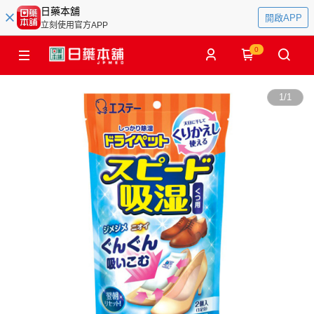
日藥本舖
開啟APP
立刻使用官方APP
0
1
/
1