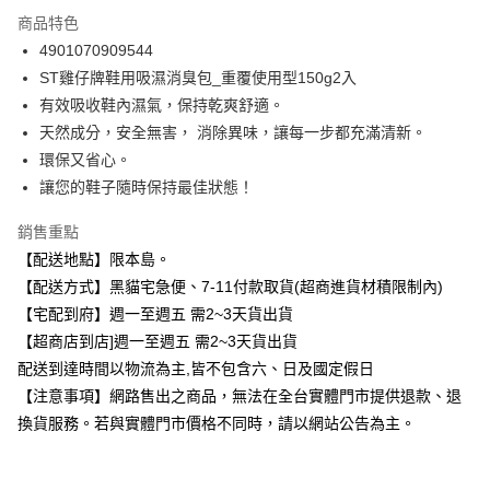
3 期 0 利率 每期
NT$49
21家銀行
商品特色
合作金庫商業銀行
第一商業銀行
超商取貨付款
4901070909544
華南商業銀行
彰化商業銀行
ST雞仔牌鞋用吸濕消臭包_重覆使用型150g2入
LINE Pay
上海商業儲蓄銀行
台北富邦商業銀行
國泰世華商業銀行
兆豐國際商業銀行
有效吸收鞋內濕氣，保持乾爽舒適。
Apple Pay
臺灣中小企業銀行
台中商業銀行
天然成分，安全無害， 消除異味，讓每一步都充滿清新。
匯豐（台灣）商業銀行
華泰商業銀行
環保又省心。
街口支付
聯邦商業銀行
遠東國際商業銀行
讓您的鞋子隨時保持最佳狀態！
元大商業銀行
永豐商業銀行
悠遊付
玉山商業銀行
星展（台灣）商業銀行
銷售重點
台新國際商業銀行
中國信託商業銀行
Google Pay
【配送地點】限本島。
台灣樂天信用卡公司
全盈+PAY
【配送方式】黑貓宅急便、7-11付款取貨(超商進貨材積限制內)
【宅配到府】週一至週五 需2~3天貨出貨
大哥付你分期
【超商店到店]週一至週五 需2~3天貨出貨
相關說明
配送到達時間以物流為主,皆不包含六、日及國定假日
【大哥付你分期使用說明】
ATM付款
【注意事項】網路售出之商品，無法在全台實體門市提供退款、退
1.本服務由台灣大哥大提供，台灣大哥大用戶可立即使用無須另外申請。
2.付款方式選擇「大哥付你分期」，訂單成立後會自動跳轉到大哥付的交易
換貨服務。若與實體門市價格不同時，請以網站公告為主。
流程，驗證手機門號後，選擇欲分期的期數、繳款截止日，確認付款後即完
運送方式
成交易。
3.實際核准額度、可分期數及費用金額請依後續交易確認頁面所載為準。
全家取貨付款