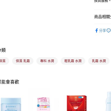
換貨服務
元大商
悠遊付
玉山商
台新國
Google Pa
商品相關分
台灣樂
全盈+PAY
🟦約會必
分享
大哥付你
相關說明
【大哥付
ATM付款
1.本服務
分類
2.付款方
流程，驗
保濕
保濕 乳霜
專科 水潤
輕乳霜 水潤
乳霜 水潤
完成交易
運送方式
3.實際核
4.訂單成
全家取貨
消。如遇
每筆NT$1
無法說明
可能會喜歡
【繳款方
付款後全
1.分期款
醒簡訊。
每筆NT$1
2.透過簡
帳／街口支
7-11取貨