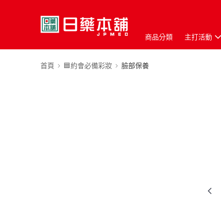
商品分類
主打活動
首頁
🟦約會必備彩妝
臉部保養