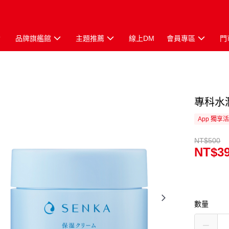
品牌旗艦館
主題推薦
線上DM
會員專區
門
專科水
App 獨享
NT$500
NT$3
數量