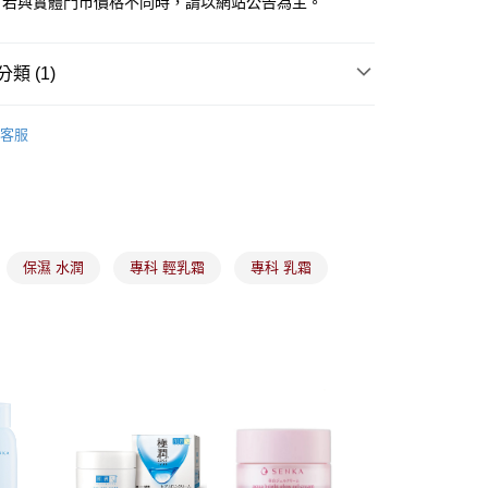
。若與實體門市價格不同時，請以網站公告為主。
業銀行
永豐商業銀行
業銀行
星展（台灣）商業銀行
際商業銀行
中國信託商業銀行
y
類 (1)
天信用卡公司
備彩妝
臉部保養
客服
分期
你分期使用說明】
由台灣大哥大提供，台灣大哥大用戶可立即使用無須另外申請。
式選擇「大哥付你分期」，訂單成立後會自動跳轉到大哥付的交易
證手機門號後，選擇欲分期的期數、繳款截止日，確認付款後即
保濕 水潤
專科 輕乳霜
專科 乳霜
。
准額度、可分期數及費用金額請依後續交易確認頁面所載為準。
立30分鐘內，如未前往確認交易或遇審核未通過，訂單將自動取
付款
「轉專審核」未通過狀況，表示未達大哥付你分期系統評分，恕
00，滿NT$899(含以上)免運費
評估內容。
式說明】
家取貨
項不併入電信帳單，「大哥付你分期」於每月結算日後寄送繳費提
00，滿NT$899(含以上)免運費
訊連結打開帳單後，可選擇「超商條碼／台灣大直營門市／銀行轉
付／iPASS MONEY」等通路繳費。
付款