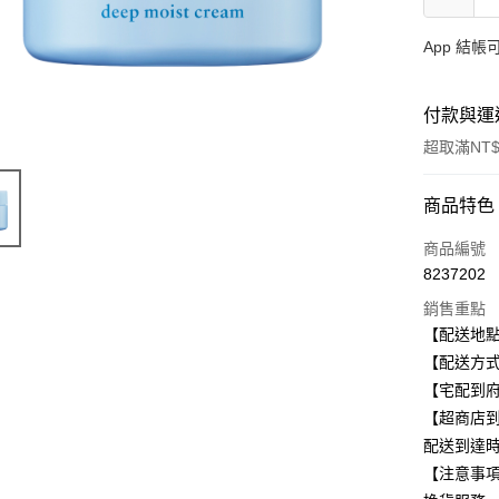
App 結
付款與運
超取滿NT$
付款方式
商品特色
信用卡一
商品編號
8237202
信用卡分
銷售重點
3 期 
【配送地
合作金
【配送方式
超商取貨
華南商
【宅配到府
LINE Pay
上海商
【超商店到
國泰世
配送到達
Apple Pay
臺灣中
【注意事
匯豐（
街口支付
聯邦商