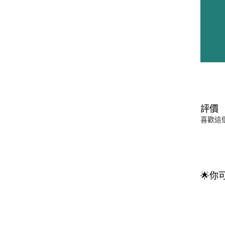
評價
喜歡這
🌟你