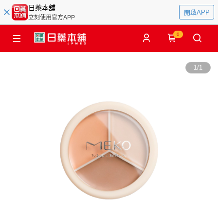
日藥本舖
開啟APP
立刻使用官方APP
0
1
/
1