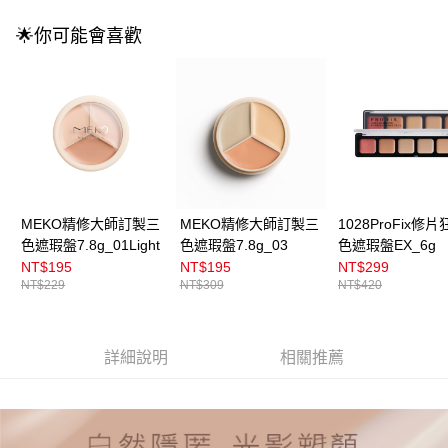
3.實際核准額度、可分期數及費用金額請依後續交易確認頁面所載為準。
全家取貨付款
4.訂單成立30分鐘內，如未前往確認交易或遇審核未通過，訂單將自動取
🌟你可能會喜歡
每筆NT$100，滿NT$899(含以上)免運費
消。如遇「轉專審核」未通過狀況，表示未達大哥付你分期系統評分，恕無
法說明評估內容。
付款後全家取貨
【繳款方式說明】
1.分期款項不併入電信帳單，「大哥付你分期」於每月結算日後寄送繳費提
每筆NT$100，滿NT$899(含以上)免運費
醒簡訊。
2.透過簡訊連結打開帳單後，可選擇「超商條碼／台灣大直營門市／銀行轉
7-11取貨付款
帳／街口支付／iPASS MONEY」等通路繳費。
每筆NT$100，滿NT$899(含以上)免運費
【注意事項】
付款後7-11取貨
1.本服務係由「台灣大哥大股份有限公司」（以下簡稱本公司）所提供，讓
MEKO精修大師訂製三
MEKO精修大師訂製三
1028ProFix修
用戶於交易時，得透過本服務購買商品或服務，並由商店將買賣／分期付款
每筆NT$100，滿NT$899(含以上)免運費
色遮瑕盤7.8g_01Light
色遮瑕盤7.8g_03
色遮瑕盤EX_6g
買賣價金債權讓與本公司後，依約使用本公司帳單繳交帳款。
2.基於同意付款使用「大哥付你分期」之契約關係目的，商店將以您的個人
NT$195
NT$195
NT$299
宅配
資料（包含姓名、電話或地址）提供予台灣大哥大進項蒐集、處理及利用，
NT$229
NT$309
NT$420
由本公司與您本人進行分期帳單所需資料之確認、核對及更正。
每筆NT$100，滿NT$899(含以上)免運費
3.完整用戶服務條款，請詳閱以下連結：
https://oppay.tw/userRule
付款後門市自取
詳細說明
相關推薦
每筆NT$100，滿NT$399(含以上)免運費