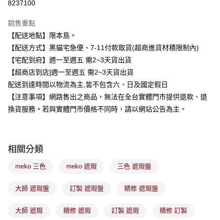
8237100
3 期 0 利率 每期
NT$65
21家銀行
銷售重點
合作金庫商業銀行
第一商業銀行
超商取貨付款
【配送地點】限本島。
華南商業銀行
彰化商業銀行
【配送方式】黑貓宅急便、7-11付款取貨(超商進貨材積限制內)
LINE Pay
上海商業儲蓄銀行
台北富邦商業銀行
國泰世華商業銀行
兆豐國際商業銀行
【宅配到府】週一至週五 需2~3天貨出貨
Apple Pay
臺灣中小企業銀行
台中商業銀行
【超商店到店]週一至週五 需2~3天貨出貨
匯豐（台灣）商業銀行
華泰商業銀行
配送到達時間以物流為主,皆不包含六、日及國定假日
街口支付
聯邦商業銀行
遠東國際商業銀行
【注意事項】網路售出之商品，無法在全台實體門市提供退款、退
元大商業銀行
永豐商業銀行
悠遊付
換貨服務。若與實體門市價格不同時，請以網站公告為主。
玉山商業銀行
星展（台灣）商業銀行
台新國際商業銀行
中國信託商業銀行
Google Pay
台灣樂天信用卡公司
全盈+PAY
相關分類
大哥付你分期
meko 三色
meko 遮瑕
三色 遮瑕盤
相關說明
【大哥付你分期使用說明】
ATM付款
大師 遮瑕盤
訂製 遮瑕盤
精修 遮瑕盤
1.本服務由台灣大哥大提供，台灣大哥大用戶可立即使用無須另外申請。
2.付款方式選擇「大哥付你分期」，訂單成立後會自動跳轉到大哥付的交易
流程，驗證手機門號後，選擇欲分期的期數、繳款截止日，確認付款後即完
大師 遮瑕
精修 遮瑕
訂製 遮瑕
精修 訂製
運送方式
成交易。