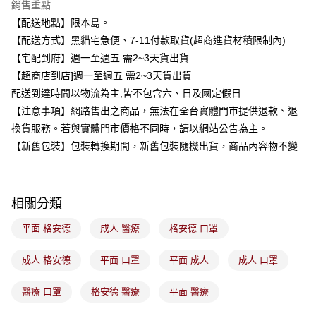
銷售重點
合作金庫商業銀行
第一商業銀行
超商取貨付款
【配送地點】限本島。
華南商業銀行
彰化商業銀行
【配送方式】黑貓宅急便、7-11付款取貨(超商進貨材積限制內)
LINE Pay
上海商業儲蓄銀行
台北富邦商業銀行
國泰世華商業銀行
兆豐國際商業銀行
【宅配到府】週一至週五 需2~3天貨出貨
Apple Pay
臺灣中小企業銀行
台中商業銀行
【超商店到店]週一至週五 需2~3天貨出貨
匯豐（台灣）商業銀行
華泰商業銀行
配送到達時間以物流為主,皆不包含六、日及國定假日
街口支付
聯邦商業銀行
遠東國際商業銀行
【注意事項】網路售出之商品，無法在全台實體門市提供退款、退
元大商業銀行
永豐商業銀行
悠遊付
換貨服務。若與實體門市價格不同時，請以網站公告為主。
玉山商業銀行
星展（台灣）商業銀行
【新舊包裝】包裝轉換期間，新舊包裝隨機出貨，商品內容物不變
台新國際商業銀行
中國信託商業銀行
Google Pay
台灣樂天信用卡公司
全盈+PAY
大哥付你分期
相關分類
相關說明
平面 格安德
成人 醫療
格安德 口罩
【大哥付你分期使用說明】
ATM付款
1.本服務由台灣大哥大提供，台灣大哥大用戶可立即使用無須另外申請。
2.付款方式選擇「大哥付你分期」，訂單成立後會自動跳轉到大哥付的交易
成人 格安德
平面 口罩
平面 成人
成人 口罩
流程，驗證手機門號後，選擇欲分期的期數、繳款截止日，確認付款後即完
運送方式
成交易。
醫療 口罩
格安德 醫療
平面 醫療
3.實際核准額度、可分期數及費用金額請依後續交易確認頁面所載為準。
全家取貨付款
4.訂單成立30分鐘內，如未前往確認交易或遇審核未通過，訂單將自動取