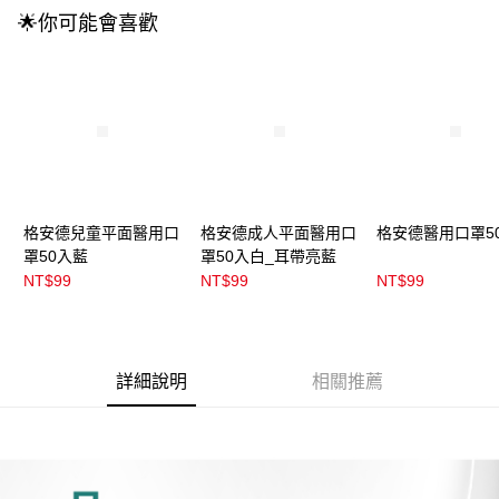
每筆NT$100，滿NT$899(含以上)免運費
消。如遇「轉專審核」未通過狀況，表示未達大哥付你分期系統評分，恕無
🌟你可能會喜歡
法說明評估內容。
付款後全家取貨
【繳款方式說明】
1.分期款項不併入電信帳單，「大哥付你分期」於每月結算日後寄送繳費提
每筆NT$100，滿NT$899(含以上)免運費
醒簡訊。
2.透過簡訊連結打開帳單後，可選擇「超商條碼／台灣大直營門市／銀行轉
7-11取貨付款
帳／街口支付／iPASS MONEY」等通路繳費。
每筆NT$100，滿NT$899(含以上)免運費
【注意事項】
付款後7-11取貨
1.本服務係由「台灣大哥大股份有限公司」（以下簡稱本公司）所提供，讓
用戶於交易時，得透過本服務購買商品或服務，並由商店將買賣／分期付款
每筆NT$100，滿NT$899(含以上)免運費
買賣價金債權讓與本公司後，依約使用本公司帳單繳交帳款。
格安德兒童平面醫用口
格安德成人平面醫用口
格安德醫用口罩5
2.基於同意付款使用「大哥付你分期」之契約關係目的，商店將以您的個人
罩50入藍
罩50入白_耳帶亮藍
宅配
資料（包含姓名、電話或地址）提供予台灣大哥大進項蒐集、處理及利用，
NT$99
NT$99
NT$99
由本公司與您本人進行分期帳單所需資料之確認、核對及更正。
每筆NT$100，滿NT$899(含以上)免運費
3.完整用戶服務條款，請詳閱以下連結：
https://oppay.tw/userRule
付款後門市自取
每筆NT$100，滿NT$399(含以上)免運費
詳細說明
相關推薦