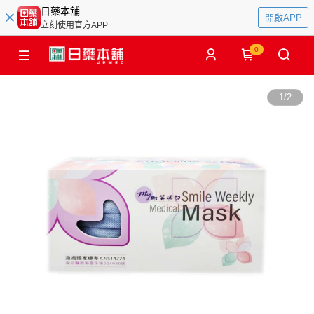
日藥本舖
開啟APP
立刻使用官方APP
0
1
/
2