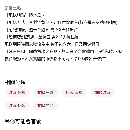
3 期 0 利率 每期
NT$93
21家銀行
銷售重點
合作金庫商業銀行
第一商業銀行
超商取貨付款
【配送地點】限本島。
華南商業銀行
彰化商業銀行
【配送方式】黑貓宅急便、7-11付款取貨(超商進貨材積限制內)
LINE Pay
上海商業儲蓄銀行
台北富邦商業銀行
國泰世華商業銀行
兆豐國際商業銀行
【宅配到府】週一至週五 需2~3天貨出貨
Apple Pay
臺灣中小企業銀行
台中商業銀行
【超商店到店]週一至週五 需2~3天貨出貨
匯豐（台灣）商業銀行
華泰商業銀行
配送到達時間以物流為主,皆不包含六、日及國定假日
街口支付
聯邦商業銀行
遠東國際商業銀行
【注意事項】網路售出之商品，無法在全台實體門市提供退款、退
元大商業銀行
永豐商業銀行
悠遊付
換貨服務。若與實體門市價格不同時，請以網站公告為主。
玉山商業銀行
星展（台灣）商業銀行
台新國際商業銀行
中國信託商業銀行
Google Pay
台灣樂天信用卡公司
全盈+PAY
相關分類
大哥付你分期
滋潤 唇膏
媚點 唇膏
持久 唇膏
媚點 滋潤
相關說明
【大哥付你分期使用說明】
ATM付款
滋潤 持久
媚點 持久
1.本服務由台灣大哥大提供，台灣大哥大用戶可立即使用無須另外申請。
2.付款方式選擇「大哥付你分期」，訂單成立後會自動跳轉到大哥付的交易
流程，驗證手機門號後，選擇欲分期的期數、繳款截止日，確認付款後即完
運送方式
🌟你可能會喜歡
成交易。
3.實際核准額度、可分期數及費用金額請依後續交易確認頁面所載為準。
全家取貨付款