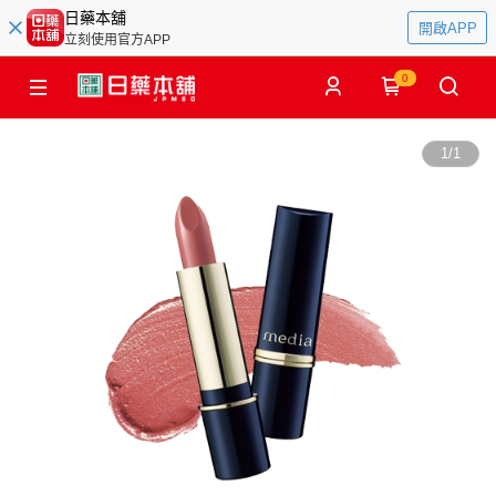
日藥本舖
開啟APP
立刻使用官方APP
0
1
/
1