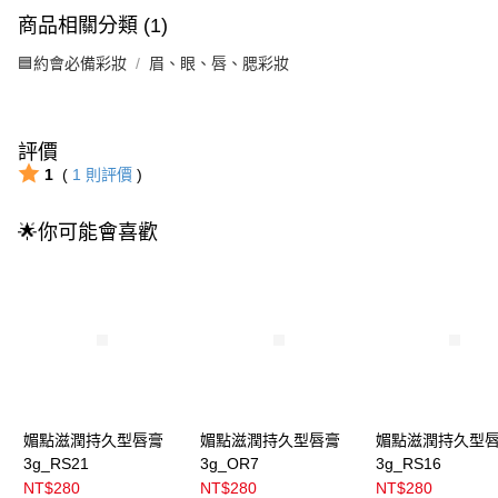
商品相關分類 (1)
🟦約會必備彩妝
眉、眼、唇、腮彩妝
評價
1
(
1
則評價
)
🌟你可能會喜歡
媚點滋潤持久型唇膏
媚點滋潤持久型唇膏
媚點滋潤持久型
3g_RS21
3g_OR7
3g_RS16
NT$280
NT$280
NT$280