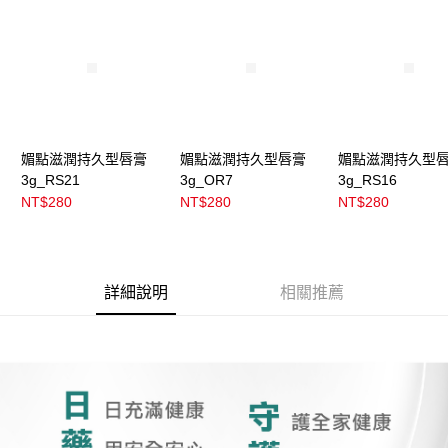
4.訂單成立30分鐘內，如未前往確認交易或遇審核未通過，訂單將自動取
每筆NT$100，滿NT$899(含以上)免運費
消。如遇「轉專審核」未通過狀況，表示未達大哥付你分期系統評分，恕無
法說明評估內容。
付款後全家取貨
【繳款方式說明】
1.分期款項不併入電信帳單，「大哥付你分期」於每月結算日後寄送繳費提
每筆NT$100，滿NT$899(含以上)免運費
醒簡訊。
2.透過簡訊連結打開帳單後，可選擇「超商條碼／台灣大直營門市／銀行轉
7-11取貨付款
帳／街口支付／iPASS MONEY」等通路繳費。
每筆NT$100，滿NT$899(含以上)免運費
媚點滋潤持久型唇膏
媚點滋潤持久型唇膏
媚點滋潤持久型
【注意事項】
3g_RS21
3g_OR7
3g_RS16
付款後7-11取貨
1.本服務係由「台灣大哥大股份有限公司」（以下簡稱本公司）所提供，讓
NT$280
NT$280
NT$280
用戶於交易時，得透過本服務購買商品或服務，並由商店將買賣／分期付款
每筆NT$100，滿NT$899(含以上)免運費
買賣價金債權讓與本公司後，依約使用本公司帳單繳交帳款。
2.基於同意付款使用「大哥付你分期」之契約關係目的，商店將以您的個人
宅配
資料（包含姓名、電話或地址）提供予台灣大哥大進項蒐集、處理及利用，
由本公司與您本人進行分期帳單所需資料之確認、核對及更正。
每筆NT$100，滿NT$899(含以上)免運費
詳細說明
相關推薦
3.完整用戶服務條款，請詳閱以下連結：
https://oppay.tw/userRule
付款後門市自取
每筆NT$100，滿NT$399(含以上)免運費