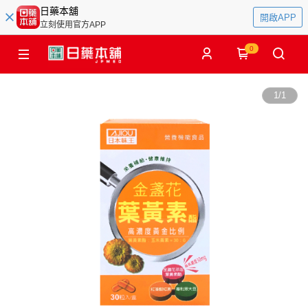
日藥本舖
開啟APP
立刻使用官方APP
0
1
/
1