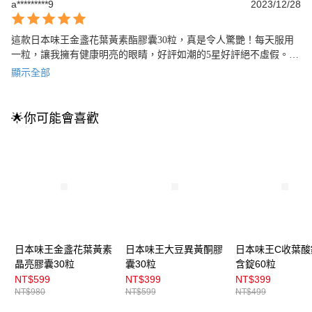
a*********9
2023/12/28
這款日本味王金盞花葉黃素酯膠囊30粒，真是令人驚艷！每天服用
一粒，讓我擁有健康明亮的眼睛，好評如潮的5星好評絕不虛假。現
在，我每天的生活都更加精彩，感謝日本味王！
顯示全部
🌟你可能會喜歡
日本味王金盞花葉黃素
日本味王大豆異黃酮膠
日本味王C收葉酸
晶亮膠囊30粒
囊30粒
含錠60粒
NT$599
NT$399
NT$399
NT$980
NT$599
NT$499