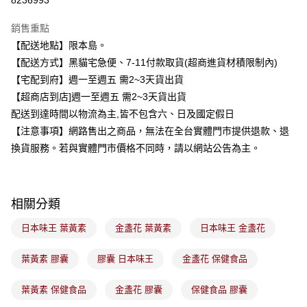
8236993
3 期 0 利率 每期
NT$133
21家銀行
銷售重點
合作金庫商業銀行
第一商業銀行
超商取貨付款
【配送地點】限本島。
華南商業銀行
彰化商業銀行
【配送方式】黑貓宅急便、7-11付款取貨(超商進貨材積限制內)
LINE Pay
上海商業儲蓄銀行
台北富邦商業銀行
國泰世華商業銀行
兆豐國際商業銀行
【宅配到府】週一至週五 需2~3天貨出貨
Apple Pay
臺灣中小企業銀行
台中商業銀行
【超商店到店]週一至週五 需2~3天貨出貨
匯豐（台灣）商業銀行
華泰商業銀行
配送到達時間以物流為主,皆不包含六、日及國定假日
街口支付
聯邦商業銀行
遠東國際商業銀行
【注意事項】網路售出之商品，無法在全台實體門市提供退款、退
元大商業銀行
永豐商業銀行
悠遊付
換貨服務。若與實體門市價格不同時，請以網站公告為主。
玉山商業銀行
星展（台灣）商業銀行
台新國際商業銀行
中國信託商業銀行
Google Pay
台灣樂天信用卡公司
全盈+PAY
相關分類
大哥付你分期
日本味王 葉黃素
金盞花 葉黃素
日本味王 金盞花
相關說明
【大哥付你分期使用說明】
ATM付款
葉黃素 膠囊
膠囊 日本味王
金盞花 保健食品
1.本服務由台灣大哥大提供，台灣大哥大用戶可立即使用無須另外申請。
2.付款方式選擇「大哥付你分期」，訂單成立後會自動跳轉到大哥付的交易
流程，驗證手機門號後，選擇欲分期的期數、繳款截止日，確認付款後即完
葉黃素 保健食品
金盞花 膠囊
保健食品 膠囊
運送方式
成交易。