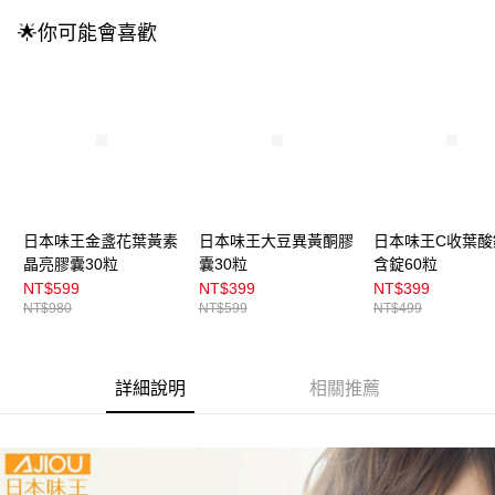
3.實際核准額度、可分期數及費用金額請依後續交易確認頁面所載為準。
全家取貨付款
4.訂單成立30分鐘內，如未前往確認交易或遇審核未通過，訂單將自動取
🌟你可能會喜歡
每筆NT$100，滿NT$899(含以上)免運費
消。如遇「轉專審核」未通過狀況，表示未達大哥付你分期系統評分，恕無
法說明評估內容。
付款後全家取貨
【繳款方式說明】
1.分期款項不併入電信帳單，「大哥付你分期」於每月結算日後寄送繳費提
每筆NT$100，滿NT$899(含以上)免運費
醒簡訊。
2.透過簡訊連結打開帳單後，可選擇「超商條碼／台灣大直營門市／銀行轉
7-11取貨付款
帳／街口支付／iPASS MONEY」等通路繳費。
每筆NT$100，滿NT$899(含以上)免運費
【注意事項】
付款後7-11取貨
1.本服務係由「台灣大哥大股份有限公司」（以下簡稱本公司）所提供，讓
日本味王金盞花葉黃素
日本味王大豆異黃酮膠
日本味王C收葉酸
用戶於交易時，得透過本服務購買商品或服務，並由商店將買賣／分期付款
每筆NT$100，滿NT$899(含以上)免運費
晶亮膠囊30粒
囊30粒
含錠60粒
買賣價金債權讓與本公司後，依約使用本公司帳單繳交帳款。
2.基於同意付款使用「大哥付你分期」之契約關係目的，商店將以您的個人
NT$599
NT$399
NT$399
宅配
資料（包含姓名、電話或地址）提供予台灣大哥大進項蒐集、處理及利用，
NT$980
NT$599
NT$499
由本公司與您本人進行分期帳單所需資料之確認、核對及更正。
每筆NT$100，滿NT$899(含以上)免運費
3.完整用戶服務條款，請詳閱以下連結：
https://oppay.tw/userRule
付款後門市自取
詳細說明
相關推薦
每筆NT$100，滿NT$399(含以上)免運費