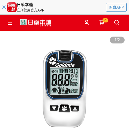
日藥本舖
開啟APP
立刻使用官方APP
0
1
/
2