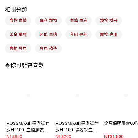
每筆NT$100，滿NT$899(含以上)免運費
消。如遇「轉專審核」未通過狀況，表示未達大哥付你分期系統評分，恕無
法說明評估內容。
相關分類
付款後全家取貨
【繳款方式說明】
1.分期款項不併入電信帳單，「大哥付你分期」於每月結算日後寄送繳費提
寵物 血糖
專利 寵物
血糖 血液
寵物 機器
每筆NT$100，滿NT$899(含以上)免運費
醒簡訊。
2.透過簡訊連結打開帳單後，可選擇「超商條碼／台灣大直營門市／銀行轉
7-11取貨付款
黃金 寵物
超低 血糖
套組 專利
寵物 專用
帳／街口支付／iPASS MONEY」等通路繳費。
每筆NT$100，滿NT$899(含以上)免運費
【注意事項】
套組 專用
專用 精準
付款後7-11取貨
1.本服務係由「台灣大哥大股份有限公司」（以下簡稱本公司）所提供，讓
用戶於交易時，得透過本服務購買商品或服務，並由商店將買賣／分期付款
每筆NT$100，滿NT$899(含以上)免運費
買賣價金債權讓與本公司後，依約使用本公司帳單繳交帳款。
🌟你可能會喜歡
2.基於同意付款使用「大哥付你分期」之契約關係目的，商店將以您的個人
宅配
資料（包含姓名、電話或地址）提供予台灣大哥大進項蒐集、處理及利用，
由本公司與您本人進行分期帳單所需資料之確認、核對及更正。
每筆NT$100，滿NT$899(含以上)免運費
3.完整用戶服務條款，請詳閱以下連結：
https://oppay.tw/userRule
付款後門市自取
每筆NT$100，滿NT$399(含以上)免運費
ROSSMAX血糖測試套
ROSSMAX血糖測試套
金亮保明膠囊60
組HT100_血糖測試片
組HT100_連發採血針
50入
50入
NT$850
NT$200
NT$1,500