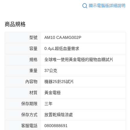
顯示電腦版詳細說明
商品規格
型號
AM10 CA AMG002P
容量
0.4μL超低血量需求
規格
全球唯一使用黃金電極的寵物血糖試片
重量
37公克
內容物
機器25針25試片
材質
黃金電極
保存期限
三年
保存方式
放置乾燥陰涼處
客服電話
0800888691