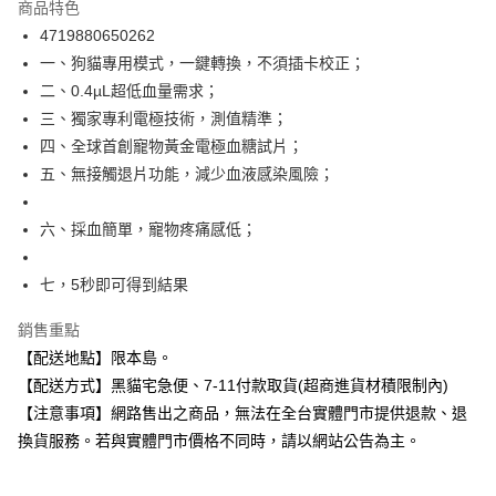
商品特色
合作金庫商業銀行
第一商業銀行
超商取貨付款
4719880650262
華南商業銀行
彰化商業銀行
一、狗貓專用模式，一鍵轉換，不須插卡校正；
LINE Pay
上海商業儲蓄銀行
台北富邦商業銀行
國泰世華商業銀行
兆豐國際商業銀行
二、0.4µL超低血量需求；
Apple Pay
臺灣中小企業銀行
台中商業銀行
三、獨家專利電極技術，測值精準；
匯豐（台灣）商業銀行
華泰商業銀行
四、全球首創寵物黃金電極血糖試片；
街口支付
聯邦商業銀行
遠東國際商業銀行
五、無接觸退片功能，減少血液感染風險；
元大商業銀行
永豐商業銀行
悠遊付
玉山商業銀行
星展（台灣）商業銀行
六、採血簡單，寵物疼痛感低；
台新國際商業銀行
中國信託商業銀行
Google Pay
台灣樂天信用卡公司
全盈+PAY
七，5秒即可得到結果
大哥付你分期
銷售重點
相關說明
【配送地點】限本島。
【大哥付你分期使用說明】
ATM付款
【配送方式】黑貓宅急便、7-11付款取貨(超商進貨材積限制內)
1.本服務由台灣大哥大提供，台灣大哥大用戶可立即使用無須另外申請。
2.付款方式選擇「大哥付你分期」，訂單成立後會自動跳轉到大哥付的交易
【注意事項】網路售出之商品，無法在全台實體門市提供退款、退
流程，驗證手機門號後，選擇欲分期的期數、繳款截止日，確認付款後即完
運送方式
換貨服務。若與實體門市價格不同時，請以網站公告為主。
成交易。
3.實際核准額度、可分期數及費用金額請依後續交易確認頁面所載為準。
全家取貨付款
4.訂單成立30分鐘內，如未前往確認交易或遇審核未通過，訂單將自動取