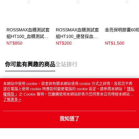
ROSSMAX血糖測試套
ROSSMAX血糖測試套
金亮保明膠囊60
組HT100_血糖測試片
組HT100_連發採血針
50入
50入
NT$850
NT$200
NT$1,500
你可能有興趣的商品
全站排行
本網站中使用 cookie，欲查詢有關本網站使用 cookie 方式之詳情，及若您不希
熱門標籤
望在電腦上使用 cookie 時應如何變更電腦的 cookie 設定，請參閱本網站「
隱私
權條款
」之 Cookie 聲明。您繼續使用本網站即表示您同意本公司得按本網站使
用條款之 Cookie 聲明使用 cookie。
了解更多 >
我知道了