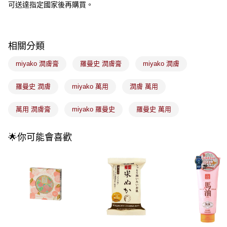
3.實際核准額度、可分期數及費用金額請依後續交易確認頁面所載為準。
可送達指定國家後再購買。
全家取貨付款
4.訂單成立30分鐘內，如未前往確認交易或遇審核未通過，訂單將自動取
每筆NT$100，滿NT$899(含以上)免運費
消。如遇「轉專審核」未通過狀況，表示未達大哥付你分期系統評分，恕無
法說明評估內容。
付款後全家取貨
【繳款方式說明】
相關分類
1.分期款項不併入電信帳單，「大哥付你分期」於每月結算日後寄送繳費提
每筆NT$100，滿NT$899(含以上)免運費
醒簡訊。
miyako 潤膚膏
羅曼史 潤膚膏
miyako 潤膚
2.透過簡訊連結打開帳單後，可選擇「超商條碼／台灣大直營門市／銀行轉
7-11取貨付款
帳／街口支付／iPASS MONEY」等通路繳費。
每筆NT$100，滿NT$899(含以上)免運費
羅曼史 潤膚
miyako 萬用
潤膚 萬用
【注意事項】
付款後7-11取貨
1.本服務係由「台灣大哥大股份有限公司」（以下簡稱本公司）所提供，讓
萬用 潤膚膏
miyako 羅曼史
羅曼史 萬用
用戶於交易時，得透過本服務購買商品或服務，並由商店將買賣／分期付款
每筆NT$100，滿NT$899(含以上)免運費
買賣價金債權讓與本公司後，依約使用本公司帳單繳交帳款。
2.基於同意付款使用「大哥付你分期」之契約關係目的，商店將以您的個人
宅配
🌟你可能會喜歡
資料（包含姓名、電話或地址）提供予台灣大哥大進項蒐集、處理及利用，
由本公司與您本人進行分期帳單所需資料之確認、核對及更正。
每筆NT$100，滿NT$899(含以上)免運費
3.完整用戶服務條款，請詳閱以下連結：
https://oppay.tw/userRule
付款後門市自取
每筆NT$100，滿NT$399(含以上)免運費
國家/地區配送
查看運費