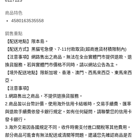
8117125
3 期 0 利率 每期
NT$23
21家銀行
商品特色
合作金庫商業銀行
第一商業銀行
超商取貨付款
4580163535558
華南商業銀行
彰化商業銀行
LINE Pay
上海商業儲蓄銀行
台北富邦商業銀行
銷售重點
國泰世華商業銀行
兆豐國際商業銀行
Apple Pay
【配送地點】限本島。
臺灣中小企業銀行
台中商業銀行
【配送方式】黑貓宅急便、7-11付款取貨(超商進貨材積限制內)
匯豐（台灣）商業銀行
華泰商業銀行
街口支付
聯邦商業銀行
遠東國際商業銀行
【注意事項】網路售出之商品，無法在全台實體門市提供退款、退
元大商業銀行
永豐商業銀行
悠遊付
換貨服務。若與實體門市價格不同時，請以網站公告為主。
玉山商業銀行
星展（台灣）商業銀行
【境外配送地點】限新加坡、香港、澳門、西馬來西亞、東馬來西
台新國際商業銀行
中國信託商業銀行
Google Pay
亞。
台灣樂天信用卡公司
全盈+PAY
【注意事項】
1.網路售出之商品，不提供退換貨服務。
大哥付你分期
2.商品皆以台幣計價，使用海外信用卡結帳時，交易手續費、匯率
相關說明
與退款手續費依發卡銀行規定。如有任何疑問，請聯繫您的信用卡
【大哥付你分期使用說明】
ATM付款
發卡銀行。
1.本服務由台灣大哥大提供，台灣大哥大用戶可立即使用無須另外申請。
2.付款方式選擇「大哥付你分期」，訂單成立後會自動跳轉到大哥付的交易
3.海外交易因各國規定不同，收件時需支付進口關稅等其他費用。
流程，驗證手機門號後，選擇欲分期的期數、繳款截止日，確認付款後即完
運送方式
部分商品可能會有無法配送或清關等問題，建議您先確認商品是否
成交易。