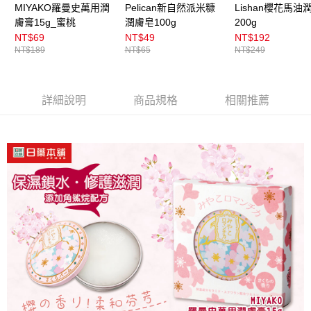
MIYAKO羅曼史萬用潤
Pelican新自然派米糠
Lishan櫻花馬油
膚膏15g_蜜桃
潤膚皂100g
200g
NT$69
NT$49
NT$192
NT$189
NT$65
NT$249
詳細說明
商品規格
相關推薦