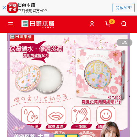
日藥本舖
開啟APP
立刻使用官方APP
0
1
/
5