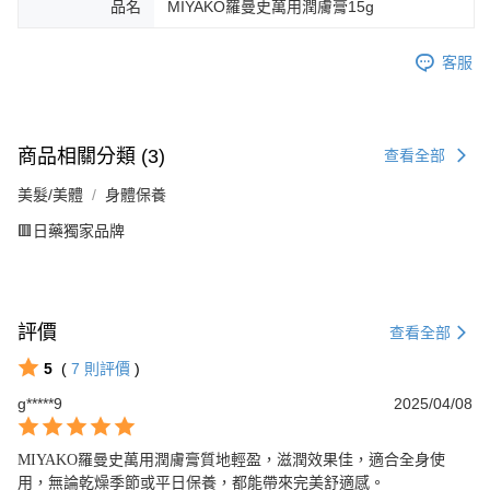
品名
MIYAKO羅曼史萬用潤膚膏15g
客服
商品相關分類 (3)
查看全部
美髮/美體
身體保養
🟥日藥獨家品牌
評價
查看全部
5
(
7
則評價
)
g*****9
2025/04/08
MIYAKO羅曼史萬用潤膚膏質地輕盈，滋潤效果佳，適合全身使
用，無論乾燥季節或平日保養，都能帶來完美舒適感。