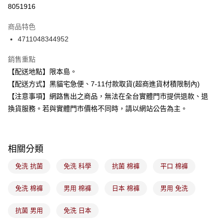
信用卡分期付款
8051916
3 期 0 利率 每期
NT$31
21家銀行
商品特色
合作金庫商業銀行
第一商業銀行
超商取貨付款
4711048344952
華南商業銀行
彰化商業銀行
LINE Pay
上海商業儲蓄銀行
台北富邦商業銀行
銷售重點
國泰世華商業銀行
兆豐國際商業銀行
Apple Pay
【配送地點】限本島。
臺灣中小企業銀行
台中商業銀行
【配送方式】黑貓宅急便、7-11付款取貨(超商進貨材積限制內)
匯豐（台灣）商業銀行
華泰商業銀行
街口支付
聯邦商業銀行
遠東國際商業銀行
【注意事項】網路售出之商品，無法在全台實體門市提供退款、退
元大商業銀行
永豐商業銀行
悠遊付
換貨服務。若與實體門市價格不同時，請以網站公告為主。
玉山商業銀行
星展（台灣）商業銀行
台新國際商業銀行
中國信託商業銀行
Google Pay
台灣樂天信用卡公司
全盈+PAY
相關分類
大哥付你分期
免洗 抗菌
免洗 科學
抗菌 棉褲
平口 棉褲
相關說明
【大哥付你分期使用說明】
免洗 棉褲
男用 棉褲
日本 棉褲
男用 免洗
ATM付款
1.本服務由台灣大哥大提供，台灣大哥大用戶可立即使用無須另外申請。
2.付款方式選擇「大哥付你分期」，訂單成立後會自動跳轉到大哥付的交易
抗菌 男用
免洗 日本
流程，驗證手機門號後，選擇欲分期的期數、繳款截止日，確認付款後即完
運送方式