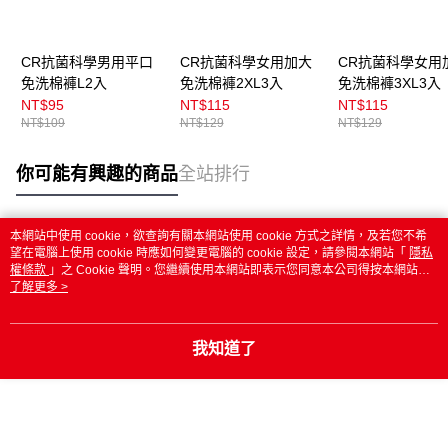
CR抗菌科學男用平口
CR抗菌科學女用加大
CR抗菌科學女用
免洗棉褲L2入
免洗棉褲2XL3入
免洗棉褲3XL3入
NT$95
NT$115
NT$115
NT$109
NT$129
NT$129
你可能有興趣的商品
全站排行
本網站中使用 cookie，欲查詢有關本網站使用 cookie 方式之詳情，及若您不希
熱門標籤
望在電腦上使用 cookie 時應如何變更電腦的 cookie 設定，請參閱本網站「
隱私
權條款
」之 Cookie 聲明。您繼續使用本網站即表示您同意本公司得按本網站使
用條款之 Cookie 聲明使用 cookie。
了解更多 >
我知道了