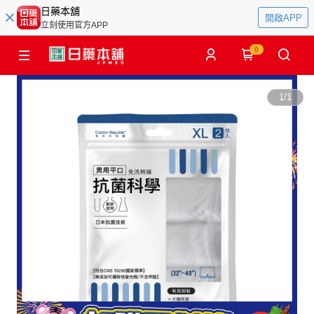
日藥本舖
開啟APP
立刻使用官方APP
0
1
/
1