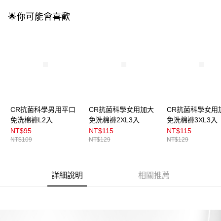
成交易。
3.實際核准額度、可分期數及費用金額請依後續交易確認頁面所載為準。
全家取貨付款
🌟你可能會喜歡
4.訂單成立30分鐘內，如未前往確認交易或遇審核未通過，訂單將自動取
每筆NT$100，滿NT$899(含以上)免運費
消。如遇「轉專審核」未通過狀況，表示未達大哥付你分期系統評分，恕無
法說明評估內容。
付款後全家取貨
【繳款方式說明】
1.分期款項不併入電信帳單，「大哥付你分期」於每月結算日後寄送繳費提
每筆NT$100，滿NT$899(含以上)免運費
醒簡訊。
2.透過簡訊連結打開帳單後，可選擇「超商條碼／台灣大直營門市／銀行轉
7-11取貨付款
帳／街口支付／iPASS MONEY」等通路繳費。
每筆NT$100，滿NT$899(含以上)免運費
【注意事項】
付款後7-11取貨
1.本服務係由「台灣大哥大股份有限公司」（以下簡稱本公司）所提供，讓
CR抗菌科學男用平口
CR抗菌科學女用加大
CR抗菌科學女用
用戶於交易時，得透過本服務購買商品或服務，並由商店將買賣／分期付款
免洗棉褲L2入
免洗棉褲2XL3入
免洗棉褲3XL3入
每筆NT$100，滿NT$899(含以上)免運費
買賣價金債權讓與本公司後，依約使用本公司帳單繳交帳款。
NT$95
NT$115
NT$115
2.基於同意付款使用「大哥付你分期」之契約關係目的，商店將以您的個人
宅配
NT$109
NT$129
NT$129
資料（包含姓名、電話或地址）提供予台灣大哥大進項蒐集、處理及利用，
由本公司與您本人進行分期帳單所需資料之確認、核對及更正。
每筆NT$100，滿NT$899(含以上)免運費
3.完整用戶服務條款，請詳閱以下連結：
https://oppay.tw/userRule
付款後門市自取
詳細說明
相關推薦
每筆NT$100，滿NT$399(含以上)免運費