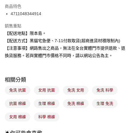
3 期 0 利率 每期
NT$31
21家銀行
商品特色
合作金庫商業銀行
第一商業銀行
超商取貨付款
4711048344914
華南商業銀行
彰化商業銀行
LINE Pay
上海商業儲蓄銀行
台北富邦商業銀行
銷售重點
國泰世華商業銀行
兆豐國際商業銀行
Apple Pay
【配送地點】限本島。
臺灣中小企業銀行
台中商業銀行
【配送方式】黑貓宅急便、7-11付款取貨(超商進貨材積限制內)
匯豐（台灣）商業銀行
華泰商業銀行
街口支付
聯邦商業銀行
遠東國際商業銀行
【注意事項】網路售出之商品，無法在全台實體門市提供退款、退
元大商業銀行
永豐商業銀行
悠遊付
換貨服務。若與實體門市價格不同時，請以網站公告為主。
玉山商業銀行
星展（台灣）商業銀行
台新國際商業銀行
中國信託商業銀行
Google Pay
台灣樂天信用卡公司
全盈+PAY
相關分類
大哥付你分期
免洗 抗菌
女用 抗菌
免洗 女用
免洗 科學
相關說明
【大哥付你分期使用說明】
抗菌 棉褲
生理 棉褲
免洗 棉褲
生理 免洗
ATM付款
1.本服務由台灣大哥大提供，台灣大哥大用戶可立即使用無須另外申請。
2.付款方式選擇「大哥付你分期」，訂單成立後會自動跳轉到大哥付的交易
女用 棉褲
科學 棉褲
流程，驗證手機門號後，選擇欲分期的期數、繳款截止日，確認付款後即完
運送方式
成交易。
3.實際核准額度、可分期數及費用金額請依後續交易確認頁面所載為準。
全家取貨付款