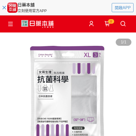
日藥本舖
開啟APP
立刻使用官方APP
0
1
/
1