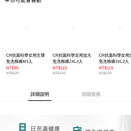
🌟你可能會喜歡
4.訂單成立30分鐘內，如未前往確認交易或遇審核未通過，訂單將自動取
每筆NT$100，滿NT$899(含以上)免運費
消。如遇「轉專審核」未通過狀況，表示未達大哥付你分期系統評分，恕無
法說明評估內容。
付款後全家取貨
【繳款方式說明】
1.分期款項不併入電信帳單，「大哥付你分期」於每月結算日後寄送繳費提
每筆NT$100，滿NT$899(含以上)免運費
醒簡訊。
2.透過簡訊連結打開帳單後，可選擇「超商條碼／台灣大直營門市／銀行轉
7-11取貨付款
帳／街口支付／iPASS MONEY」等通路繳費。
每筆NT$100，滿NT$899(含以上)免運費
【注意事項】
付款後7-11取貨
1.本服務係由「台灣大哥大股份有限公司」（以下簡稱本公司）所提供，讓
CR抗菌科學女用生理
CR抗菌科學女用加大
CR抗菌科學女用
用戶於交易時，得透過本服務購買商品或服務，並由商店將買賣／分期付款
免洗棉褲M3入
免洗棉褲2XL3入
免洗棉褲3XL3入
每筆NT$100，滿NT$899(含以上)免運費
買賣價金債權讓與本公司後，依約使用本公司帳單繳交帳款。
NT$95
NT$115
NT$115
2.基於同意付款使用「大哥付你分期」之契約關係目的，商店將以您的個人
宅配
NT$109
NT$129
NT$129
資料（包含姓名、電話或地址）提供予台灣大哥大進項蒐集、處理及利用，
由本公司與您本人進行分期帳單所需資料之確認、核對及更正。
每筆NT$100，滿NT$899(含以上)免運費
3.完整用戶服務條款，請詳閱以下連結：
https://oppay.tw/userRule
付款後門市自取
詳細說明
相關推薦
每筆NT$100，滿NT$399(含以上)免運費