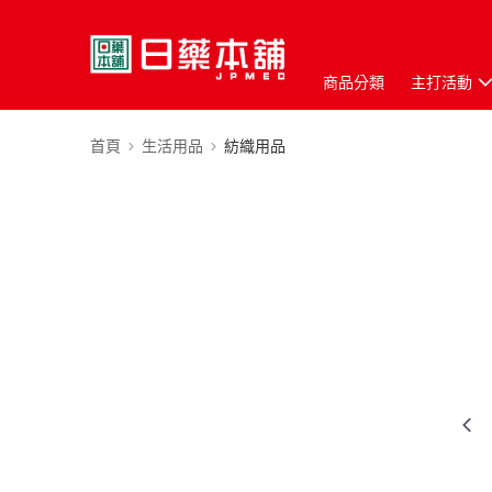
商品分類
主打活動
首頁
生活用品
紡織用品