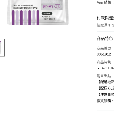
App 結
付款與運
超取滿NT$
付款方式
商品特色
信用卡一
商品編號
8051912
信用卡分
商品特色
3 期 
471104
合作金
超商取貨
銷售重點
華南商
【配送地
LINE Pay
上海商
【配送方式
國泰世
Apple Pay
【注意事
臺灣中
匯豐（
換貨服務
街口支付
聯邦商
元大商
悠遊付