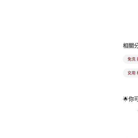
相關
免洗 
女用 
🌟你