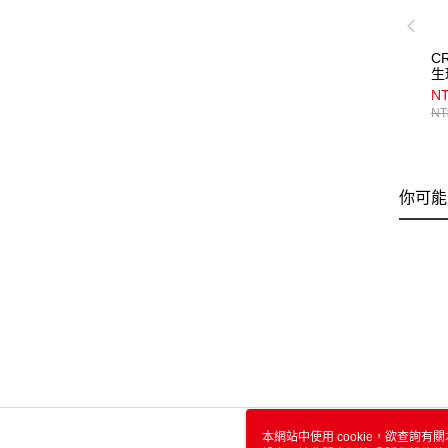
C
生
入
N
NT
你可能
本網站中使用 cookie，欲查詢有關