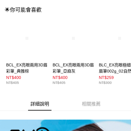
成交易。
3.實際核准額度、可分期數及費用金額請依後續交易確認頁面所載為準。
全家取貨付款
🌟你可能會喜歡
4.訂單成立30分鐘內，如未前往確認交易或遇審核未通過，訂單將自動取
每筆NT$100，滿NT$899(含以上)免運費
消。如遇「轉專審核」未通過狀況，表示未達大哥付你分期系統評分，恕無
法說明評估內容。
付款後全家取貨
【繳款方式說明】
1.分期款項不併入電信帳單，「大哥付你分期」於每月結算日後寄送繳費提
每筆NT$100，滿NT$899(含以上)免運費
醒簡訊。
2.透過簡訊連結打開帳單後，可選擇「超商條碼／台灣大直營門市／銀行轉
7-11取貨付款
帳／街口支付／iPASS MONEY」等通路繳費。
每筆NT$100，滿NT$899(含以上)免運費
【注意事項】
付款後7-11取貨
1.本服務係由「台灣大哥大股份有限公司」（以下簡稱本公司）所提供，讓
BCL_EX亮眼兩用3D眉
BCL_EX亮眼兩用3D眉
BLC_EX亮眼極
用戶於交易時，得透過本服務購買商品或服務，並由商店將買賣／分期付款
彩筆_典雅棕
彩筆_亞麻灰
眉筆002g_02自
每筆NT$100，滿NT$899(含以上)免運費
買賣價金債權讓與本公司後，依約使用本公司帳單繳交帳款。
NT$400
NT$400
NT$259
2.基於同意付款使用「大哥付你分期」之契約關係目的，商店將以您的個人
宅配
NT$405
NT$405
NT$300
資料（包含姓名、電話或地址）提供予台灣大哥大進項蒐集、處理及利用，
由本公司與您本人進行分期帳單所需資料之確認、核對及更正。
每筆NT$100，滿NT$899(含以上)免運費
3.完整用戶服務條款，請詳閱以下連結：
https://oppay.tw/userRule
付款後門市自取
詳細說明
相關推薦
每筆NT$100，滿NT$399(含以上)免運費