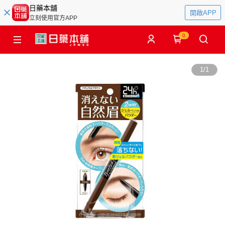
日藥本舖
開啟APP
立刻使用官方APP
0
1
/
1