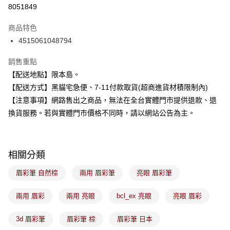
信用卡分期付款
8051849
3 期 0 利率 每期
NT$133
21家銀行
商品特色
合作金庫商業銀行
第一商業銀行
超商取貨付款
4515061048794
華南商業銀行
彰化商業銀行
LINE Pay
上海商業儲蓄銀行
台北富邦商業銀行
銷售重點
國泰世華商業銀行
兆豐國際商業銀行
Apple Pay
【配送地點】限本島。
臺灣中小企業銀行
台中商業銀行
【配送方式】黑貓宅急便、7-11付款取貨(超商進貨材積限制內)
匯豐（台灣）商業銀行
華泰商業銀行
街口支付
聯邦商業銀行
遠東國際商業銀行
【注意事項】網路售出之商品，無法在全台實體門市提供退款、退
元大商業銀行
永豐商業銀行
悠遊付
換貨服務。若與實體門市價格不同時，請以網站公告為主。
玉山商業銀行
星展（台灣）商業銀行
台新國際商業銀行
中國信託商業銀行
Google Pay
台灣樂天信用卡公司
全盈+PAY
相關分類
大哥付你分期
眉彩筆 自然棕
兩用 眉彩筆
亮眼 眉彩筆
相關說明
【大哥付你分期使用說明】
兩用 眉彩
兩用 亮眼
bcl_ex 亮眼
亮眼 眉彩
ATM付款
1.本服務由台灣大哥大提供，台灣大哥大用戶可立即使用無須另外申請。
2.付款方式選擇「大哥付你分期」，訂單成立後會自動跳轉到大哥付的交易
3d 眉彩筆
眉彩筆 棕
眉彩筆 日本
流程，驗證手機門號後，選擇欲分期的期數、繳款截止日，確認付款後即完
運送方式