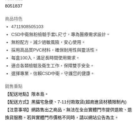
信用卡分期付款
8051837
3 期 0 利率 每期
NT$60
21家銀行
商品特色
合作金庫商業銀行
第一商業銀行
超商取貨付款
4711908505103
華南商業銀行
彰化商業銀行
CSD中衛無粉檢驗手套L尺寸，專為醫療需求設計。
LINE Pay
上海商業儲蓄銀行
台北富邦商業銀行
國泰世華商業銀行
兆豐國際商業銀行
無粉配方，減少過敏風險，安心使用。
Apple Pay
臺灣中小企業銀行
台中商業銀行
採用高品質PVC材料，確保耐用性與靈活性。
匯豐（台灣）商業銀行
華泰商業銀行
每盒100入，滿足長時間使用需求。
街口支付
聯邦商業銀行
遠東國際商業銀行
適合各類檢驗及衛生工作，保障雙手安全。
元大商業銀行
永豐商業銀行
悠遊付
選擇專業，信賴CSD中衛，守護您的健康。
玉山商業銀行
星展（台灣）商業銀行
台新國際商業銀行
中國信託商業銀行
Google Pay
銷售重點
台灣樂天信用卡公司
全盈+PAY
【配送地點】限本島。
【配送方式】黑貓宅急便、7-11付款取貨(超商進貨材積限制內)
大哥付你分期
【注意事項】網路售出之商品，無法在全台實體門市提供退款、退
相關說明
換貨服務。若與實體門市價格不同時，請以網站公告為主。
【大哥付你分期使用說明】
ATM付款
1.本服務由台灣大哥大提供，台灣大哥大用戶可立即使用無須另外申請。
2.付款方式選擇「大哥付你分期」，訂單成立後會自動跳轉到大哥付的交易
流程，驗證手機門號後，選擇欲分期的期數、繳款截止日，確認付款後即完
運送方式