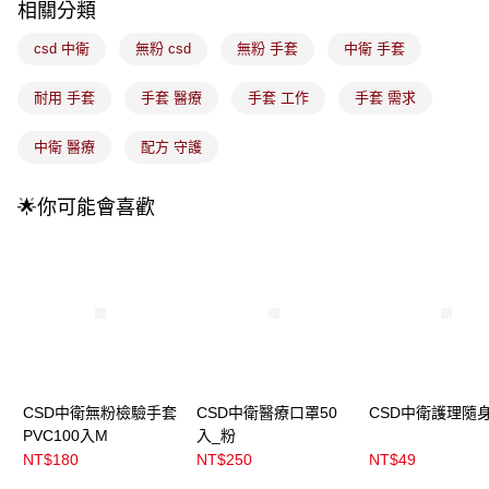
成交易。
相關分類
3.實際核准額度、可分期數及費用金額請依後續交易確認頁面所載為準。
全家取貨付款
4.訂單成立30分鐘內，如未前往確認交易或遇審核未通過，訂單將自動取
csd 中衛
無粉 csd
無粉 手套
中衛 手套
每筆NT$100，滿NT$899(含以上)免運費
消。如遇「轉專審核」未通過狀況，表示未達大哥付你分期系統評分，恕無
法說明評估內容。
耐用 手套
手套 醫療
手套 工作
手套 需求
付款後全家取貨
【繳款方式說明】
1.分期款項不併入電信帳單，「大哥付你分期」於每月結算日後寄送繳費提
每筆NT$100，滿NT$899(含以上)免運費
醒簡訊。
中衛 醫療
配方 守護
2.透過簡訊連結打開帳單後，可選擇「超商條碼／台灣大直營門市／銀行轉
7-11取貨付款
帳／街口支付／iPASS MONEY」等通路繳費。
每筆NT$100，滿NT$899(含以上)免運費
🌟你可能會喜歡
【注意事項】
付款後7-11取貨
1.本服務係由「台灣大哥大股份有限公司」（以下簡稱本公司）所提供，讓
用戶於交易時，得透過本服務購買商品或服務，並由商店將買賣／分期付款
每筆NT$100，滿NT$899(含以上)免運費
買賣價金債權讓與本公司後，依約使用本公司帳單繳交帳款。
2.基於同意付款使用「大哥付你分期」之契約關係目的，商店將以您的個人
宅配
資料（包含姓名、電話或地址）提供予台灣大哥大進項蒐集、處理及利用，
由本公司與您本人進行分期帳單所需資料之確認、核對及更正。
每筆NT$100，滿NT$899(含以上)免運費
3.完整用戶服務條款，請詳閱以下連結：
https://oppay.tw/userRule
付款後門市自取
CSD中衛無粉檢驗手套
CSD中衛醫療口罩50
CSD中衛護理隨
每筆NT$100，滿NT$399(含以上)免運費
PVC100入M
入_粉
NT$180
NT$250
NT$49