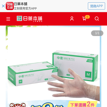
日藥本舖
開啟APP
立刻使用官方APP
0
1
/
1