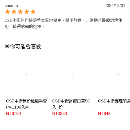
coco.fu
2024/12/01
CSD中衛無粉檢驗手套質地優良，耐用舒適，非常適合醫療環境使
用，值得信賴的選擇。
🌟你可能會喜歡
CSD中衛無粉檢驗手套
CSD中衛醫療口罩50
CSD中衛護理隨
PVC100入M
入_粉
NT$180
NT$250
NT$49