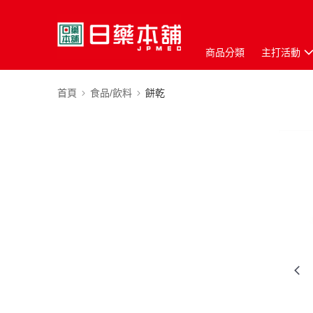
商品分類
主打活動
首頁
食品/飲料
餅乾