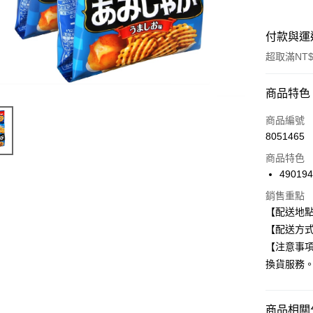
付款與運
超取滿NT$
付款方式
商品特色
信用卡一
商品編號
8051465
信用卡分
商品特色
3 期 
490194
合作金
超商取貨
銷售重點
華南商
【配送地
LINE Pay
上海商
【配送方式
國泰世
Apple Pay
【注意事
臺灣中
匯豐（
換貨服務
街口支付
聯邦商
元大商
悠遊付
玉山商
商品相關分