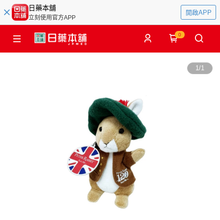
日藥本舖
開啟APP
立刻使用官方APP
0
1
/
1