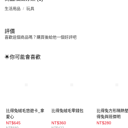
生活用品
玩具
評價
喜歡這個商品嗎？購買後給他一個好評吧
🌟你可能會喜歡
比得兔絨毛悠遊卡_拿
比得兔絨毛零錢包
比得兔方形隔熱墊
愛心
得兔與班傑明
NT$645
NT$360
NT$280