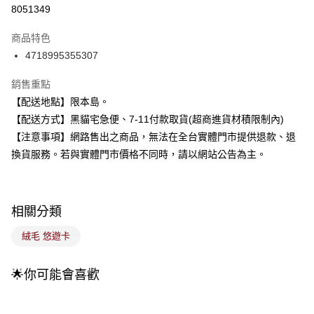
信用卡分期付款
8051349
3 期 0 利率 每期
NT$215
21家銀行
商品特色
合作金庫商業銀行
第一商業銀行
超商取貨付款
4718995355307
華南商業銀行
彰化商業銀行
LINE Pay
上海商業儲蓄銀行
台北富邦商業銀行
銷售重點
國泰世華商業銀行
兆豐國際商業銀行
Apple Pay
【配送地點】限本島。
臺灣中小企業銀行
台中商業銀行
【配送方式】黑貓宅急便、7-11付款取貨(超商進貨材積限制內)
匯豐（台灣）商業銀行
華泰商業銀行
街口支付
聯邦商業銀行
遠東國際商業銀行
【注意事項】網路售出之商品，無法在全台實體門市提供退款、退
元大商業銀行
永豐商業銀行
悠遊付
換貨服務。若與實體門市價格不同時，請以網站公告為主。
玉山商業銀行
星展（台灣）商業銀行
台新國際商業銀行
中國信託商業銀行
Google Pay
台灣樂天信用卡公司
全盈+PAY
相關分類
大哥付你分期
絨毛 悠遊卡
相關說明
【大哥付你分期使用說明】
🌟你可能會喜歡
ATM付款
1.本服務由台灣大哥大提供，台灣大哥大用戶可立即使用無須另外申請。
2.付款方式選擇「大哥付你分期」，訂單成立後會自動跳轉到大哥付的交易
流程，驗證手機門號後，選擇欲分期的期數、繳款截止日，確認付款後即完
運送方式