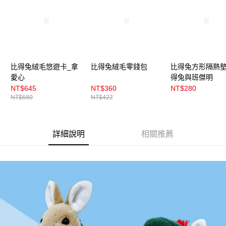
成交易。
3.實際核准額度、可分期數及費用金額請依後續交易確認頁面所載為準。
全家取貨付款
4.訂單成立30分鐘內，如未前往確認交易或遇審核未通過，訂單將自動取
每筆NT$100，滿NT$899(含以上)免運費
消。如遇「轉專審核」未通過狀況，表示未達大哥付你分期系統評分，恕無
法說明評估內容。
付款後全家取貨
【繳款方式說明】
1.分期款項不併入電信帳單，「大哥付你分期」於每月結算日後寄送繳費提
每筆NT$100，滿NT$899(含以上)免運費
醒簡訊。
比得兔絨毛悠遊卡_拿
比得兔絨毛零錢包
比得兔方形隔熱墊
2.透過簡訊連結打開帳單後，可選擇「超商條碼／台灣大直營門市／銀行轉
愛心
得兔與班傑明
7-11取貨付款
帳／街口支付／iPASS MONEY」等通路繳費。
NT$645
NT$360
NT$280
每筆NT$100，滿NT$899(含以上)免運費
NT$680
NT$422
【注意事項】
付款後7-11取貨
1.本服務係由「台灣大哥大股份有限公司」（以下簡稱本公司）所提供，讓
用戶於交易時，得透過本服務購買商品或服務，並由商店將買賣／分期付款
每筆NT$100，滿NT$899(含以上)免運費
買賣價金債權讓與本公司後，依約使用本公司帳單繳交帳款。
詳細說明
相關推薦
2.基於同意付款使用「大哥付你分期」之契約關係目的，商店將以您的個人
宅配
資料（包含姓名、電話或地址）提供予台灣大哥大進項蒐集、處理及利用，
由本公司與您本人進行分期帳單所需資料之確認、核對及更正。
每筆NT$100，滿NT$899(含以上)免運費
3.完整用戶服務條款，請詳閱以下連結：
https://oppay.tw/userRule
付款後門市自取
每筆NT$100，滿NT$399(含以上)免運費