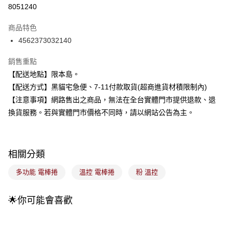
信用卡分期付款
8051240
3 期 0 利率 每期
NT$366
21家銀行
商品特色
合作金庫商業銀行
第一商業銀行
超商取貨付款
4562373032140
華南商業銀行
彰化商業銀行
LINE Pay
上海商業儲蓄銀行
台北富邦商業銀行
銷售重點
國泰世華商業銀行
兆豐國際商業銀行
Apple Pay
【配送地點】限本島。
臺灣中小企業銀行
台中商業銀行
【配送方式】黑貓宅急便、7-11付款取貨(超商進貨材積限制內)
匯豐（台灣）商業銀行
華泰商業銀行
街口支付
聯邦商業銀行
遠東國際商業銀行
【注意事項】網路售出之商品，無法在全台實體門市提供退款、退
元大商業銀行
永豐商業銀行
悠遊付
換貨服務。若與實體門市價格不同時，請以網站公告為主。
玉山商業銀行
星展（台灣）商業銀行
台新國際商業銀行
中國信託商業銀行
Google Pay
台灣樂天信用卡公司
全盈+PAY
相關分類
大哥付你分期
多功能 電棒捲
溫控 電棒捲
粉 溫控
相關說明
【大哥付你分期使用說明】
🌟你可能會喜歡
ATM付款
1.本服務由台灣大哥大提供，台灣大哥大用戶可立即使用無須另外申請。
2.付款方式選擇「大哥付你分期」，訂單成立後會自動跳轉到大哥付的交易
流程，驗證手機門號後，選擇欲分期的期數、繳款截止日，確認付款後即完
運送方式