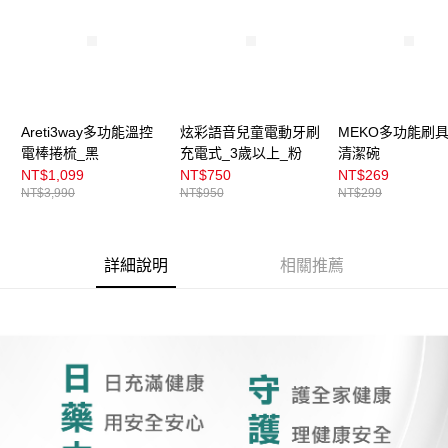
成交易。
3.實際核准額度、可分期數及費用金額請依後續交易確認頁面所載為準。
全家取貨付款
4.訂單成立30分鐘內，如未前往確認交易或遇審核未通過，訂單將自動取
每筆NT$100，滿NT$899(含以上)免運費
消。如遇「轉專審核」未通過狀況，表示未達大哥付你分期系統評分，恕無
法說明評估內容。
付款後全家取貨
【繳款方式說明】
1.分期款項不併入電信帳單，「大哥付你分期」於每月結算日後寄送繳費提
每筆NT$100，滿NT$899(含以上)免運費
醒簡訊。
Areti3way多功能溫控
炫彩語音兒童電動牙刷
MEKO多功能刷
2.透過簡訊連結打開帳單後，可選擇「超商條碼／台灣大直營門市／銀行轉
電棒捲梳_黑
充電式_3歲以上_粉
清潔碗
7-11取貨付款
帳／街口支付／iPASS MONEY」等通路繳費。
NT$1,099
NT$750
NT$269
每筆NT$100，滿NT$899(含以上)免運費
NT$3,990
NT$950
NT$299
【注意事項】
付款後7-11取貨
1.本服務係由「台灣大哥大股份有限公司」（以下簡稱本公司）所提供，讓
用戶於交易時，得透過本服務購買商品或服務，並由商店將買賣／分期付款
每筆NT$100，滿NT$899(含以上)免運費
買賣價金債權讓與本公司後，依約使用本公司帳單繳交帳款。
詳細說明
相關推薦
2.基於同意付款使用「大哥付你分期」之契約關係目的，商店將以您的個人
宅配
資料（包含姓名、電話或地址）提供予台灣大哥大進項蒐集、處理及利用，
由本公司與您本人進行分期帳單所需資料之確認、核對及更正。
每筆NT$100，滿NT$899(含以上)免運費
3.完整用戶服務條款，請詳閱以下連結：
https://oppay.tw/userRule
付款後門市自取
每筆NT$100，滿NT$399(含以上)免運費