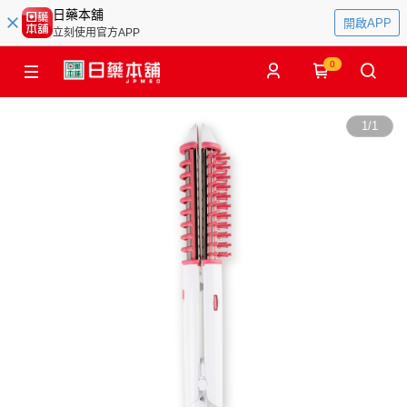
日藥本舖
開啟APP
立刻使用官方APP
0
1
/
1