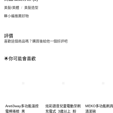
美髮/美體
美髮造型
🟦小編推薦好物
評價
喜歡這個商品嗎？購買後給他一個好評吧
🌟你可能會喜歡
Areti3way多功能溫控
炫彩語音兒童電動牙刷
MEKO多功能刷
電棒捲梳_黑
充電式_3歲以上_粉
清潔碗