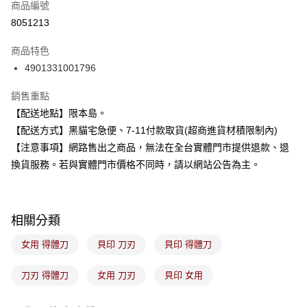
商品編號
信用卡分期付款
8051213
3 期 0 利率 每期
NT$28
21家銀行
商品特色
合作金庫商業銀行
第一商業銀行
超商取貨付款
4901331001796
華南商業銀行
彰化商業銀行
LINE Pay
上海商業儲蓄銀行
台北富邦商業銀行
銷售重點
國泰世華商業銀行
兆豐國際商業銀行
Apple Pay
【配送地點】限本島。
臺灣中小企業銀行
台中商業銀行
【配送方式】黑貓宅急便、7-11付款取貨(超商進貨材積限制內)
匯豐（台灣）商業銀行
華泰商業銀行
街口支付
聯邦商業銀行
遠東國際商業銀行
【注意事項】網路售出之商品，無法在全台實體門市提供退款、退
元大商業銀行
永豐商業銀行
悠遊付
換貨服務。若與實體門市價格不同時，請以網站公告為主。
玉山商業銀行
星展（台灣）商業銀行
台新國際商業銀行
中國信託商業銀行
Google Pay
台灣樂天信用卡公司
全盈+PAY
相關分類
大哥付你分期
女用 得體刀
貝印 刀刃
貝印 得體刀
相關說明
【大哥付你分期使用說明】
刀刃 得體刀
女用 刀刃
貝印 女用
ATM付款
1.本服務由台灣大哥大提供，台灣大哥大用戶可立即使用無須另外申請。
2.付款方式選擇「大哥付你分期」，訂單成立後會自動跳轉到大哥付的交易