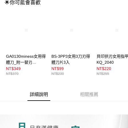
流程，驗證手機門號後，選擇欲分期的期數、繳款截止日，確認付款後即完
🌟你可能會喜歡
運送方式
成交易。
3.實際核准額度、可分期數及費用金額請依後續交易確認頁面所載為準。
全家取貨付款
4.訂單成立30分鐘內，如未前往確認交易或遇審核未通過，訂單將自動取
每筆NT$100，滿NT$899(含以上)免運費
消。如遇「轉專審核」未通過狀況，表示未達大哥付你分期系統評分，恕無
法說明評估內容。
付款後全家取貨
【繳款方式說明】
1.分期款項不併入電信帳單，「大哥付你分期」於每月結算日後寄送繳費提
每筆NT$100，滿NT$899(含以上)免運費
醒簡訊。
2.透過簡訊連結打開帳單後，可選擇「超商條碼／台灣大直營門市／銀行轉
7-11取貨付款
帳／街口支付／iPASS MONEY」等通路繳費。
GA0130miness女用得
BS-3PP3女用3刀刃得
貝印拱刃女用指
每筆NT$100，滿NT$899(含以上)免運費
體刀_附一替刃
體刀片3入
KQ_2040
【注意事項】
付款後7-11取貨
1.本服務係由「台灣大哥大股份有限公司」（以下簡稱本公司）所提供，讓
_MSA_2H
NT$349
NT$99
NT$220
用戶於交易時，得透過本服務購買商品或服務，並由商店將買賣／分期付款
NT$370
NT$230
NT$255
每筆NT$100，滿NT$899(含以上)免運費
買賣價金債權讓與本公司後，依約使用本公司帳單繳交帳款。
2.基於同意付款使用「大哥付你分期」之契約關係目的，商店將以您的個人
宅配
資料（包含姓名、電話或地址）提供予台灣大哥大進項蒐集、處理及利用，
由本公司與您本人進行分期帳單所需資料之確認、核對及更正。
每筆NT$100，滿NT$899(含以上)免運費
詳細說明
相關推薦
3.完整用戶服務條款，請詳閱以下連結：
https://oppay.tw/userRule
付款後門市自取
每筆NT$100，滿NT$399(含以上)免運費