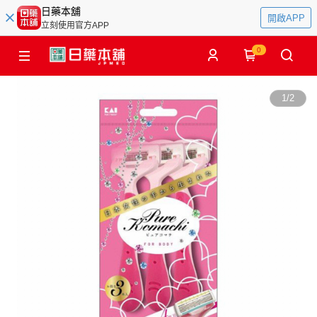
日藥本舖
開啟APP
立刻使用官方APP
0
1
/
2