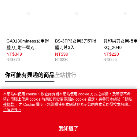
GA0130miness女用得
BS-3PP3女用3刀刃得
貝印拱刃女用指
體刀_附一替刃
體刀片3入
KQ_2040
_MSA_2H
NT$349
NT$99
NT$220
NT$370
NT$230
NT$255
你可能有興趣的商品
全站排行
本網站中使用 cookie，欲查詢有關本網站使用 cookie 方式之詳情，及若您不希
熱門標籤
望在電腦上使用 cookie 時應如何變更電腦的 cookie 設定，請參閱本網站「
隱私
權條款
」之 Cookie 聲明。您繼續使用本網站即表示您同意本公司得按本網站使
用條款之 Cookie 聲明使用 cookie。
了解更多 >
我知道了