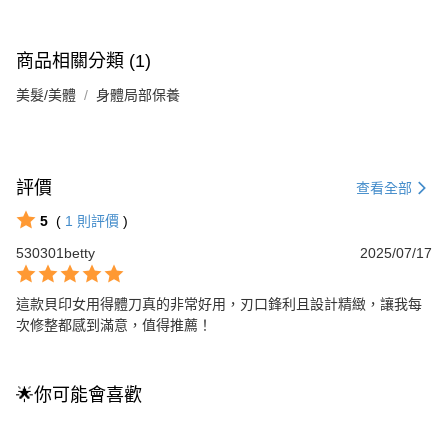
商品相關分類 (1)
美髮/美體
身體局部保養
評價
查看全部
5
(
1
則評價
)
530301betty
2025/07/17
這款貝印女用得體刀真的非常好用，刃口鋒利且設計精緻，讓我每
次修整都感到滿意，值得推薦！
🌟你可能會喜歡