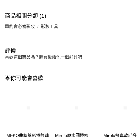
商品相關分類 (1)
🟦約會必備彩妝
彩妝工具
評價
喜歡這個商品嗎？購買後給他一個好評吧
🌟你可能會喜歡
MEKO曲線魅影捲翹睫
Mirolu原木圓捲梳
Mirolu擬真軟毛