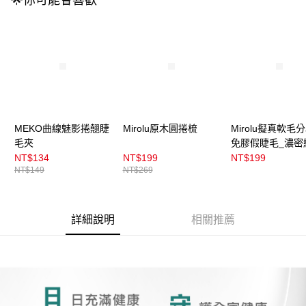
🌟你可能會喜歡
3.實際核准額度、可分期數及費用金額請依後續交易確認頁面所載為準。
全家取貨付款
4.訂單成立30分鐘內，如未前往確認交易或遇審核未通過，訂單將自動取
每筆NT$100，滿NT$899(含以上)免運費
消。如遇「轉專審核」未通過狀況，表示未達大哥付你分期系統評分，恕無
法說明評估內容。
付款後全家取貨
【繳款方式說明】
1.分期款項不併入電信帳單，「大哥付你分期」於每月結算日後寄送繳費提
每筆NT$100，滿NT$899(含以上)免運費
醒簡訊。
2.透過簡訊連結打開帳單後，可選擇「超商條碼／台灣大直營門市／銀行轉
7-11取貨付款
帳／街口支付／iPASS MONEY」等通路繳費。
每筆NT$100，滿NT$899(含以上)免運費
【注意事項】
MEKO曲線魅影捲翹睫
Mirolu原木圓捲梳
Mirolu擬真軟毛
付款後7-11取貨
1.本服務係由「台灣大哥大股份有限公司」（以下簡稱本公司）所提供，讓
毛夾
免膠假睫毛_濃密
用戶於交易時，得透過本服務購買商品或服務，並由商店將買賣／分期付款
每筆NT$100，滿NT$899(含以上)免運費
NT$134
NT$199
NT$199
買賣價金債權讓與本公司後，依約使用本公司帳單繳交帳款。
NT$149
NT$269
2.基於同意付款使用「大哥付你分期」之契約關係目的，商店將以您的個人
宅配
資料（包含姓名、電話或地址）提供予台灣大哥大進項蒐集、處理及利用，
由本公司與您本人進行分期帳單所需資料之確認、核對及更正。
每筆NT$100，滿NT$899(含以上)免運費
3.完整用戶服務條款，請詳閱以下連結：
https://oppay.tw/userRule
詳細說明
相關推薦
付款後門市自取
每筆NT$100，滿NT$399(含以上)免運費