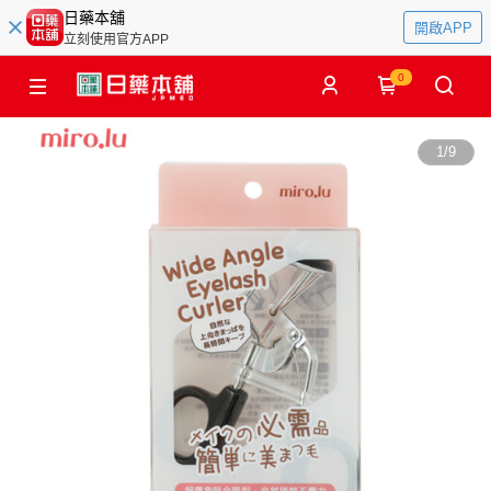
日藥本舖
開啟APP
立刻使用官方APP
0
1
/
9