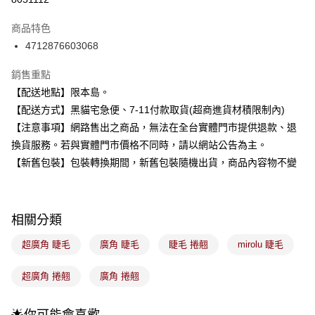
3 期 0 利率 每期
NT$49
21家銀行
商品特色
合作金庫商業銀行
第一商業銀行
超商取貨付款
4712876603068
華南商業銀行
彰化商業銀行
LINE Pay
上海商業儲蓄銀行
台北富邦商業銀行
銷售重點
國泰世華商業銀行
兆豐國際商業銀行
Apple Pay
【配送地點】限本島。
臺灣中小企業銀行
台中商業銀行
【配送方式】黑貓宅急便、7-11付款取貨(超商進貨材積限制內)
匯豐（台灣）商業銀行
華泰商業銀行
街口支付
聯邦商業銀行
遠東國際商業銀行
【注意事項】網路售出之商品，無法在全台實體門市提供退款、退
元大商業銀行
永豐商業銀行
悠遊付
換貨服務。若與實體門市價格不同時，請以網站公告為主。
玉山商業銀行
星展（台灣）商業銀行
【新舊包裝】包裝轉換期間，新舊包裝隨機出貨，商品內容物不變
台新國際商業銀行
中國信託商業銀行
Google Pay
台灣樂天信用卡公司
全盈+PAY
相關分類
大哥付你分期
相關說明
超廣角 睫毛
廣角 睫毛
睫毛 捲翹
mirolu 睫毛
【大哥付你分期使用說明】
ATM付款
1.本服務由台灣大哥大提供，台灣大哥大用戶可立即使用無須另外申請。
超廣角 捲翹
廣角 捲翹
2.付款方式選擇「大哥付你分期」，訂單成立後會自動跳轉到大哥付的交易
流程，驗證手機門號後，選擇欲分期的期數、繳款截止日，確認付款後即完
運送方式
成交易。