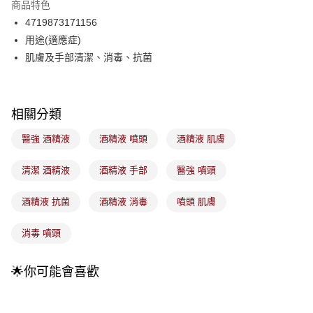
商品特色
合作金庫商業銀行
第一商業銀行
超商取貨付款
4719873171156
華南商業銀行
彰化商業銀行
用途(適應症)
LINE Pay
上海商業儲蓄銀行
台北富邦商業銀行
國泰世華商業銀行
兆豐國際商業銀行
肌膚及手部清潔、消毒、抗菌
Apple Pay
臺灣中小企業銀行
台中商業銀行
匯豐（台灣）商業銀行
華泰商業銀行
街口支付
聯邦商業銀行
遠東國際商業銀行
相關分類
元大商業銀行
永豐商業銀行
悠遊付
玉山商業銀行
星展（台灣）商業銀行
醫強 酒精液
酒精液 噴頭
酒精液 肌膚
台新國際商業銀行
中國信託商業銀行
Google Pay
台灣樂天信用卡公司
清潔 酒精液
酒精液 手部
醫強 噴頭
全盈+PAY
大哥付你分期
酒精液 抗菌
酒精液 消毒
噴頭 肌膚
相關說明
【大哥付你分期使用說明】
消毒 噴頭
ATM付款
1.本服務由台灣大哥大提供，台灣大哥大用戶可立即使用無須另外申請。
2.付款方式選擇「大哥付你分期」，訂單成立後會自動跳轉到大哥付的交易
流程，驗證手機門號後，選擇欲分期的期數、繳款截止日，確認付款後即完
🌟你可能會喜歡
運送方式
成交易。
3.實際核准額度、可分期數及費用金額請依後續交易確認頁面所載為準。
全家取貨付款
4.訂單成立30分鐘內，如未前往確認交易或遇審核未通過，訂單將自動取