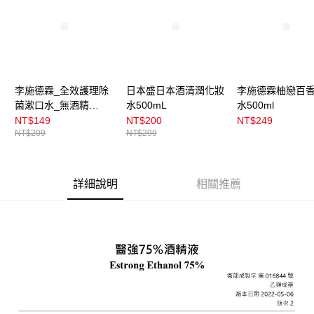
每筆NT$100，滿NT$899(含以上)免運費
消。如遇「轉專審核」未通過狀況，表示未達大哥付你分期系統評分，恕無
法說明評估內容。
付款後全家取貨
【繳款方式說明】
1.分期款項不併入電信帳單，「大哥付你分期」於每月結算日後寄送繳費提
每筆NT$100，滿NT$899(含以上)免運費
醒簡訊。
2.透過簡訊連結打開帳單後，可選擇「超商條碼／台灣大直營門市／銀行轉
7-11取貨付款
帳／街口支付／iPASS MONEY」等通路繳費。
李施德霖_全效護理除
日本盛日本酒清潤化妝
李施德霖柚戀百
每筆NT$100，滿NT$899(含以上)免運費
菌漱口水_無酒精
水500mL
水500ml
【注意事項】
付款後7-11取貨
1.本服務係由「台灣大哥大股份有限公司」（以下簡稱本公司）所提供，讓
500ml
NT$149
NT$200
NT$249
用戶於交易時，得透過本服務購買商品或服務，並由商店將買賣／分期付款
NT$209
NT$299
每筆NT$100，滿NT$899(含以上)免運費
買賣價金債權讓與本公司後，依約使用本公司帳單繳交帳款。
2.基於同意付款使用「大哥付你分期」之契約關係目的，商店將以您的個人
宅配
資料（包含姓名、電話或地址）提供予台灣大哥大進項蒐集、處理及利用，
由本公司與您本人進行分期帳單所需資料之確認、核對及更正。
每筆NT$100，滿NT$899(含以上)免運費
詳細說明
相關推薦
3.完整用戶服務條款，請詳閱以下連結：
https://oppay.tw/userRule
付款後門市自取
每筆NT$100，滿NT$399(含以上)免運費