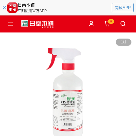
日藥本舖
開啟APP
立刻使用官方APP
0
1
/
1