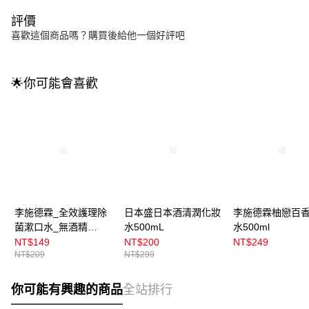
評價
喜歡這個商品嗎？購買後給他一個好評吧
🌟你可能會喜歡
李施德霖_全效護理除
日本盛日本酒清潤化妝
李施德霖柚戀百
菌漱口水_無酒精
水500mL
水500ml
500ml
NT$149
NT$200
NT$249
NT$209
NT$299
你可能有興趣的商品
全站排行