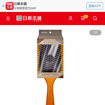
日藥本舖
開啟APP
立刻使用官方APP
0
1
/
1