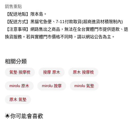
3 期 0 利率 每期
NT$83
21家銀行
銷售重點
合作金庫商業銀行
第一商業銀行
超商取貨付款
【配送地點】限本島。
華南商業銀行
彰化商業銀行
【配送方式】黑貓宅急便、7-11付款取貨(超商進貨材積限制內)
LINE Pay
上海商業儲蓄銀行
台北富邦商業銀行
國泰世華商業銀行
兆豐國際商業銀行
【注意事項】網路售出之商品，無法在全台實體門市提供退款、退
Apple Pay
臺灣中小企業銀行
台中商業銀行
換貨服務。若與實體門市價格不同時，請以網站公告為主。
匯豐（台灣）商業銀行
華泰商業銀行
街口支付
聯邦商業銀行
遠東國際商業銀行
元大商業銀行
永豐商業銀行
悠遊付
玉山商業銀行
星展（台灣）商業銀行
相關分類
台新國際商業銀行
中國信託商業銀行
Google Pay
氣墊 按摩梳
按摩 原木
原木 按摩梳
台灣樂天信用卡公司
全盈+PAY
mirolu 原木
mirolu 按摩
mirolu 氣墊
大哥付你分期
相關說明
原木 氣墊
【大哥付你分期使用說明】
ATM付款
1.本服務由台灣大哥大提供，台灣大哥大用戶可立即使用無須另外申請。
2.付款方式選擇「大哥付你分期」，訂單成立後會自動跳轉到大哥付的交易
🌟你可能會喜歡
流程，驗證手機門號後，選擇欲分期的期數、繳款截止日，確認付款後即完
運送方式
成交易。
3.實際核准額度、可分期數及費用金額請依後續交易確認頁面所載為準。
全家取貨付款