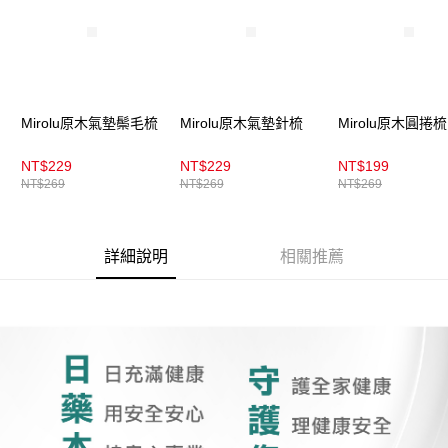
4.訂單成立30分鐘內，如未前往確認交易或遇審核未通過，訂單將自動取
每筆NT$100，滿NT$899(含以上)免運費
消。如遇「轉專審核」未通過狀況，表示未達大哥付你分期系統評分，恕無
法說明評估內容。
付款後全家取貨
【繳款方式說明】
1.分期款項不併入電信帳單，「大哥付你分期」於每月結算日後寄送繳費提
每筆NT$100，滿NT$899(含以上)免運費
醒簡訊。
2.透過簡訊連結打開帳單後，可選擇「超商條碼／台灣大直營門市／銀行轉
7-11取貨付款
Mirolu原木氣墊鬃毛梳
Mirolu原木氣墊針梳
Mirolu原木圓捲梳
帳／街口支付／iPASS MONEY」等通路繳費。
每筆NT$100，滿NT$899(含以上)免運費
NT$229
NT$229
NT$199
【注意事項】
付款後7-11取貨
1.本服務係由「台灣大哥大股份有限公司」（以下簡稱本公司）所提供，讓
NT$269
NT$269
NT$269
用戶於交易時，得透過本服務購買商品或服務，並由商店將買賣／分期付款
每筆NT$100，滿NT$899(含以上)免運費
買賣價金債權讓與本公司後，依約使用本公司帳單繳交帳款。
2.基於同意付款使用「大哥付你分期」之契約關係目的，商店將以您的個人
宅配
詳細說明
相關推薦
資料（包含姓名、電話或地址）提供予台灣大哥大進項蒐集、處理及利用，
由本公司與您本人進行分期帳單所需資料之確認、核對及更正。
每筆NT$100，滿NT$899(含以上)免運費
3.完整用戶服務條款，請詳閱以下連結：
https://oppay.tw/userRule
付款後門市自取
每筆NT$100，滿NT$399(含以上)免運費