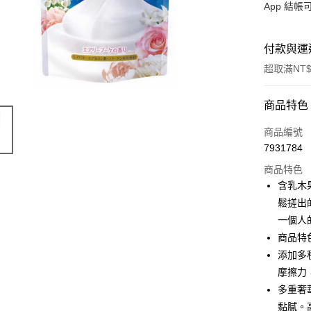
App 結
付款與運
超取滿NT$
付款方式
商品特色
信用卡一
商品編號
7931784
信用卡分
商品特色
3 期 
含乳木
合作金
鬆搓出
超商取貨
華南商
一個人
LINE Pay
上海商
商品特
國泰世
添加多
Apple Pay
臺灣中
摩擦力
匯豐（
街口支付
聯邦商
多重奢
元大商
悠遊付
黏膩。